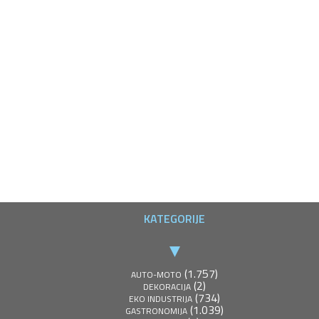
KATEGORIJE
(1.757)
AUTO-MOTO
(2)
DEKORACIJA
(734)
EKO INDUSTRIJA
(1.039)
GASTRONOMIJA