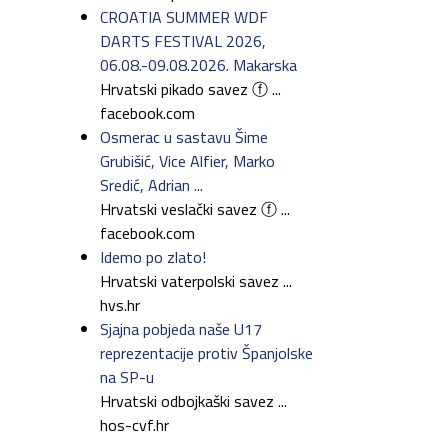
CROATIA SUMMER WDF
DARTS FESTIVAL 2026,
06.08.-09.08.2026. Makarska
Hrvatski pikado savez ⓕ ...
facebook.com
Osmerac u sastavu Šime
Grubišić, Vice Alfier, Marko
Sredić, Adrian ...
Hrvatski veslački savez ⓕ ...
facebook.com
Idemo po zlato!
Hrvatski vaterpolski savez ...
hvs.hr
Sjajna pobjeda naše U17
reprezentacije protiv Španjolske
na SP-u
Hrvatski odbojkaški savez ...
hos-cvf.hr