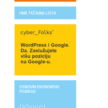
HNB TEČAJNA LISTA
OSNOVNI EKONOMSKI
POJMOVI
{Kliring}