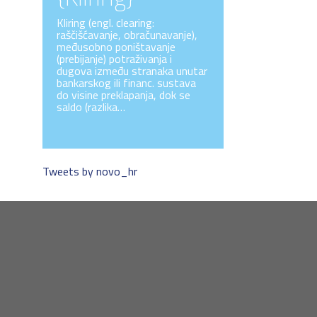
Kliring (engl. clearing:
raščišćavanje, obračunavanje),
međusobno poništavanje
(prebijanje) potraživanja i
dugova između stranaka unutar
bankarskog ili financ. sustava
do visine preklapanja, dok se
saldo (razlika…
Tweets by novo_hr