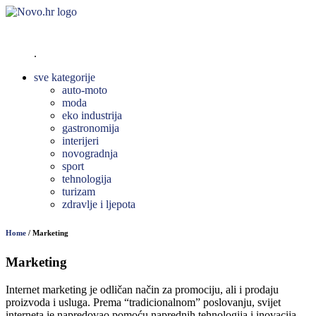
SKINITE APLIKACIJU
.
sve kategorije
auto-moto
moda
eko industrija
gastronomija
interijeri
novogradnja
sport
tehnologija
turizam
zdravlje i ljepota
Home
/
Marketing
Marketing
Internet marketing je odličan način za promociju, ali i prodaju
proizvoda i usluga. Prema “tradicionalnom” poslovanju, svijet
interneta je napredovao pomoću naprednih tehnologija i inovacija.