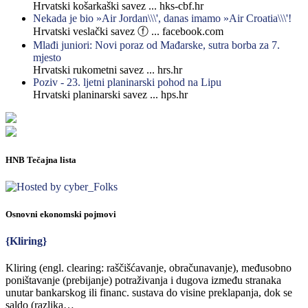
Hrvatski košarkaški savez ... hks-cbf.hr
Nekada je bio »Air Jordan\\\', danas imamo »Air Croatia\\\'!
Hrvatski veslački savez ⓕ ... facebook.com
Mlađi juniori: Novi poraz od Mađarske, sutra borba za 7.
mjesto
Hrvatski rukometni savez ... hrs.hr
Poziv - 23. ljetni planinarski pohod na Lipu
Hrvatski planinarski savez ... hps.hr
HNB Tečajna lista
Osnovni ekonomski pojmovi
{Kliring}
Kliring (engl. clearing: raščišćavanje, obračunavanje), međusobno
poništavanje (prebijanje) potraživanja i dugova između stranaka
unutar bankarskog ili financ. sustava do visine preklapanja, dok se
saldo (razlika…