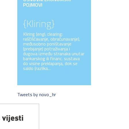
POJMOVI
{Kliring}
Kliring (engl. clearing:
raščišćavanje, obračunavanje),
međusobno poništavanje
(prebijanje) potraživanja i
dugova između stranaka unutar
bankarskog ili financ. sustava
do visine preklapanja, dok se
saldo (razlika…
Tweets by novo_hr