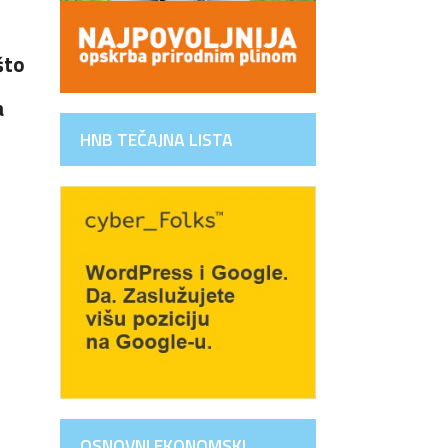
što
a
HNB TEČAJNA LISTA
OSNOVNI EKONOMSKI