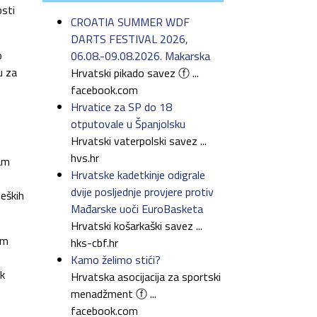
osti
CROATIA SUMMER WDF
DARTS FESTIVAL 2026,
o
06.08.-09.08.2026. Makarska
u za
Hrvatski pikado savez ⓕ ...
facebook.com
Hrvatice za SP do 18
otputovale u Španjolsku
Hrvatski vaterpolski savez ...
hvs.hr
dam
Hrvatske kadetkinje odigrale
dvije posljednje provjere protiv
teških
Mađarske uoči EuroBasketa
Hrvatski košarkaški savez ...
im
hks-cbf.hr
Kamo želimo stići?
ak
Hrvatska asocijacija za sportski
menadžment ⓕ ...
facebook.com