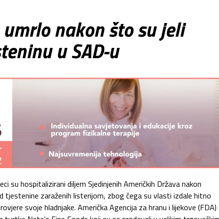
 umrlo nakon što su jeli
steninu u SAD-u
ci su hospitalizirani diljem Sjedinjenih Američkih Država nakon
 tjestenine zaraženih listerijom, zbog čega su vlasti izdale hitno
ovjere svoje hladnjake. Američka Agencija za hranu i lijekove (FDA)