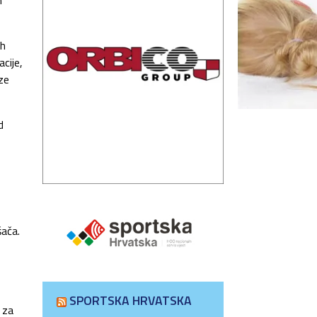
m
ih
cije,
aze
d
šača.
SPORTSKA HRVATSKA
 za