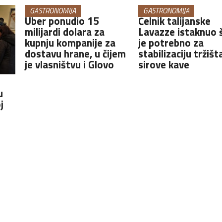
GASTRONOMIJA
GASTRONOMIJA
Uber ponudio 15
Čelnik talijanske
milijardi dolara za
Lavazze istaknuo 
kupnju kompanije za
je potrebno za
dostavu hrane, u čijem
stabilizaciju tržišt
je vlasništvu i Glovo
sirove kave
u
j