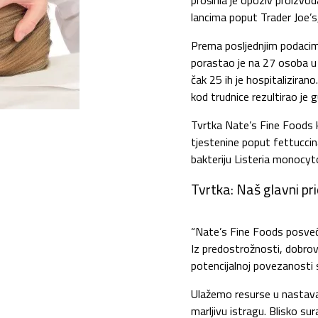
proširila je opoziv proizvo
lancima poput Trader Joe’
Prema posljednjim podacima
porastao je na 27 osoba u 
čak 25 ih je hospitaliziran
kod trudnice rezultirao je
Tvrtka Nate’s Fine Foods kr
tjestenine poput fettuccina
bakteriju Listeria monocy
Tvrtka: Naš glavni prio
“Nate’s Fine Foods posveće
Iz predostrožnosti, dobro
potencijalnoj povezanosti 
Ulažemo resurse u nastavak
marljivu istragu. Blisko s