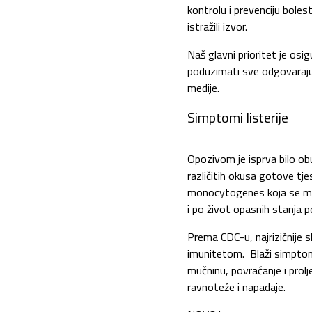
kontrolu i prevenciju bole
istražili izvor.
Naš glavni prioritet je osi
poduzimati sve odgovarajuće
medije.
Simptomi listerije
Opozivom je isprva bilo ob
različitih okusa gotove tje
monocytogenes koja se može 
i po život opasnih stanja 
Prema CDC-u, najrizičnije 
imunitetom. Blaži simptomi
mučninu, povraćanje i prol
ravnoteže i napadaje.