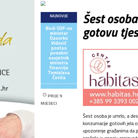
Šest osoba
NAJNOVIJE
gotovu tje
Bivši SDP-ov
ministar
Davorko
Vidović
postao
posebni
savjetnik
ministra
financija
Tomislava
Ćorića
PRIJE 9
MJESECI
Šest osoba je umrlo, a dese
konzumacije gotovih jela od
upozorenje građanima da pr