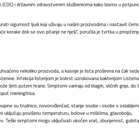
sti (CDC) i državnim zdravstvenim službenicima kako bismo u potpun
gurati sigurnost ljudi koji uživaju u našim proizvodima i nastavit ćem
 korake dok se ovo pitanje ne riješi”, poručila je tvrtka u priopćenj
uhvaćeno nekoliko proizvoda, a kasnije je lista proširena na čak se
stenine. Infekcija listerijom je bolest uzrokovana bakterijom Listeria
širiti putem hrane. Simptomi variraju od blagih, sličnih gripi, do 
poput meningitisa.
skupine su trudnice, novorođenčad, starije osobe i osobe s oslabljen
 uključuju povišenu temperaturu, bolove u mišićima, glavobolju,
jev. Teški simptomi mogu uključivati ukočen vrat, zbunjenost, gubit