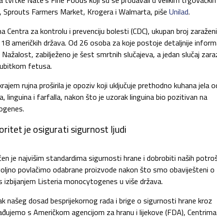
da tvrtke Nate’s Fine Foods koji su se prodavali u velikim trgovački
s, Sprouts Farmers Market, Krogera i Walmarta, piše
Unilad
.
 Centra za kontrolu i prevenciju bolesti (CDC), ukupan broj zaražen
18 američkih država. Od 26 osoba za koje postoje detaljnije informa
o. Nažalost, zabilježeno je šest smrtnih slučajeva, a jedan slučaj zar
 gubitkom fetusa.
ajem rujna proširila je opoziv koji uključuje prethodno kuhana jela o
, linguina i farfalla, nakon što je uzorak linguina bio pozitivan na
togenes.
ritet je osigurati sigurnost ljudi
n je najvišim standardima sigurnosti hrane i dobrobiti naših potro
voljno povlačimo odabrane proizvode nakon što smo obaviješteni o
s izbijanjem Listeria monocytogenes u više država.
 našeg dosad besprijekornog rada i brige o sigurnosti hrane kroz
urađujemo s Američkom agencijom za hranu i lijekove (FDA), Centrima