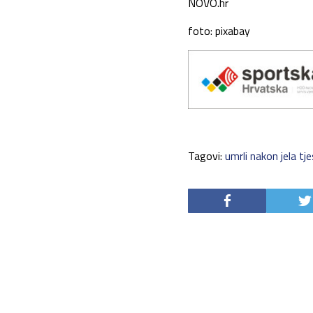
NOVO.hr
foto: pixabay
Tagovi:
umrli nakon jela tj