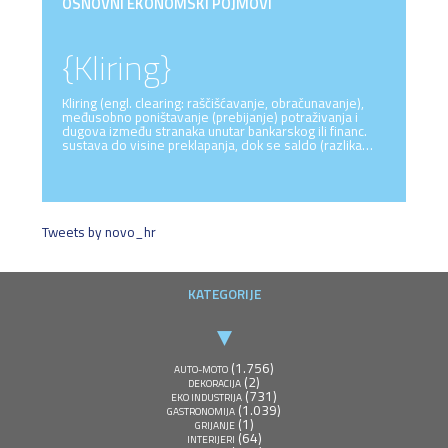
OSNOVNI EKONOMSKI POJMOVI
{Kliring}
Kliring (engl. clearing: raščišćavanje, obračunavanje),
međusobno poništavanje (prebijanje) potraživanja i
dugova između stranaka unutar bankarskog ili financ.
sustava do visine preklapanja, dok se saldo (razlika…
Tweets by novo_hr
KATEGORIJE
(1.756)
AUTO-MOTO
(2)
DEKORACIJA
(731)
EKO INDUSTRIJA
(1.039)
GASTRONOMIJA
(1)
GRIJANJE
(64)
INTERIJERI