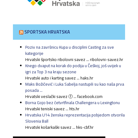
SPORTSKA HRVATSKA
Poziv na završnicu Kupa u disciplini Casting za sve
kategorije
Hrvatski športsko ribolovni savez ... ribolovni-savez.hr
Knego dvaput na korak do podija u Češkoj, još uvijek u
igri za Top 3 na kraju sezone
Hrvatski auto i karting savez ... haks.hr
Maks Božičević i Luka Sabelja nastupili su kao naša prva
posada ...
Hrvatski veslački savez ⓕ ... facebook.com
Borna Gojo bez četvrtfinala Challengera u Lexingtonu
Hrvatski teniski savez ... hts.hr
Hrvatska U14 ženska reprezentacija pobjedom otvorila
Slovenia Ball
Hrvatski košarkaški savez ... hks-cbf.hr