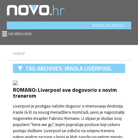
.
SKINITE APLIKACIJU
SVE KATEGORIJE
HOME
/
TAG ARCHIVES:
IRAOLA LIVERPOOL
ROMANO: Liverpool sve dogovorio s novim
trenerom
Liverpool je postigao načelni dogovor o imenovanju Andonija
Iraole (43) za novog menadžera momčadi, javio je najpoznatiji
nogometni insajder Fabrizio Romano. U objavi je dodao svoj
popularni “here we go“, kojim popraćuje poslove koji uskoro
postaju službeni. Liverpool se odlučio na smjenu trenera
nakon analize sezone u kojoj je klub završio na petom mjestu