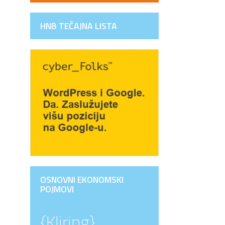
HNB TEČAJNA LISTA
OSNOVNI EKONOMSKI
POJMOVI
{Kliring}