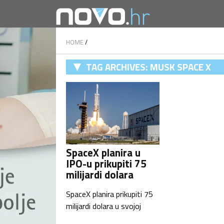
HOME
/
TAG ARCHIVES:
MUSK SPACE X
SpaceX planira u
IPO-u prikupiti 75
milijardi dolara
SpaceX planira prikupiti 75
milijardi dolara u svojoj
inicijalnoj javnoj ponudi