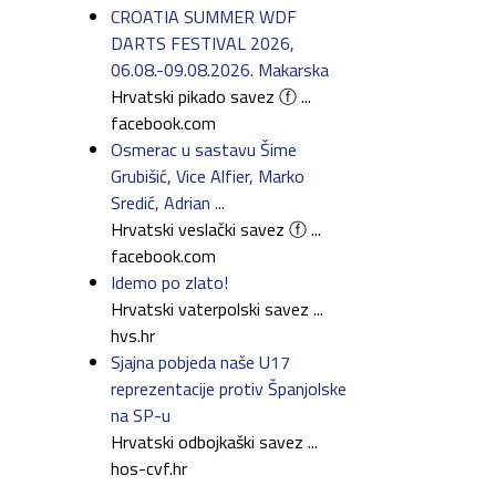
CROATIA SUMMER WDF
DARTS FESTIVAL 2026,
06.08.-09.08.2026. Makarska
Hrvatski pikado savez ⓕ ...
facebook.com
Osmerac u sastavu Šime
Grubišić, Vice Alfier, Marko
Sredić, Adrian ...
Hrvatski veslački savez ⓕ ...
facebook.com
Idemo po zlato!
Hrvatski vaterpolski savez ...
hvs.hr
Sjajna pobjeda naše U17
reprezentacije protiv Španjolske
na SP-u
Hrvatski odbojkaški savez ...
hos-cvf.hr