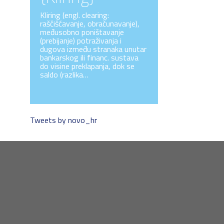
Kliring (engl. clearing:
raščišćavanje, obračunavanje),
međusobno poništavanje
(prebijanje) potraživanja i
dugova između stranaka unutar
bankarskog ili financ. sustava
do visine preklapanja, dok se
saldo (razlika…
Tweets by novo_hr