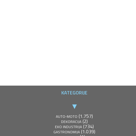
KATEGORIJE
(1.757)
AUTO-MOTO
(2)
DEKORACIJA
(734)
EKO INDUSTRIJA
(1.039)
GASTRONOMIJA