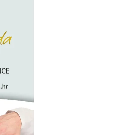
dionica (IPO) prodajom
555,6 milijuna dionica po
ciljanoj cijeni od 135 dolara
po dionici, rekao je
Reutersu izvor upoznat s
tim pitanjem. Reuters je
ranije u utorak izvijestio da
se ta tvrtka multimilijardera
Elona Muska za raketne
tehnologije i satelitske
komunikacije nada prikupiti
najmanje 75…