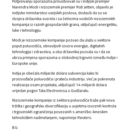
Potpisivanju sporazuma prisustvovali su i indijski premijer
Narendra Modi i nizozemski premijer Rob Jetten, objavilo je
indijsko ministarstvo vanjskih poslova, dodavši da su se
dvojica državnika susrela i sa čelnicima vodećih nizozemskih
kompanija iz raznih gospodarskih grana, uključujući energetiku,
luke i tehnologiju.
Modi je nizozemske kompanije pozvao da ulažu u sektore
poput poluvodiča, obnovljivih izvora energije, digitalnih
tehnologija i zdravstva, a oba državnika pozvala su i da se
ubrza primjena sporazuma o slobodnoj trgovini između Indije i
Europske unije.
Indija je obećala milijarde dolara subvencija kako bi
proizvođače poluvodiča i prateću industriju. Već je pokrenuta
realizacija osam projekata, uključujući 14 milijardi dolara
vrijedan pogon Tata Electronicsa u Gudžaratu.
Nizozemske kompanije iz sektora poluvodiča traže pak nova
tržišta i geografsku diverzifikaciju u uvjetima izvoznih kontrola
i trgovinskih ograničenja povezanih s američko-kineskim
tehnološkim nadmetanjem, napominje Reuters.
B.V.