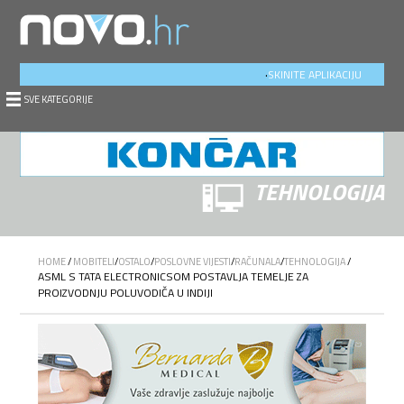
.
SKINITE APLIKACIJU
SVE KATEGORIJE
TEHNOLOGIJA
HOME
/
MOBITELI
/
OSTALO
/
POSLOVNE VIJESTI
/
RAČUNALA
/
TEHNOLOGIJA
/
ASML S TATA ELECTRONICSOM POSTAVLJA TEMELJE ZA
PROIZVODNJU POLUVODIČA U INDIJI