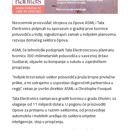
Nizozemski proizvođač strojeva za čipove ASML i Tata
Electronics potpisali su sporazum o gradnji prve tvornice
poluvodiča u Indiji, signalizirajući zamah u indijskim planovima
razvoja domaćeg sektora čipova.
ASML će tehnološki poduprijeti Tata Electronicsovu planiranu
tvornicu 300-milimetarskih poluvodiča u saveznoj državi
Gudžarat, objavile su kompanije u subotu u zajedničkom
priopćenju.
“Indijski brzorastući sektor poluvodiča pruža brojne privlačne
prilike, a mi ustrajemo u uspostavi dugoročnih partnerstva u
regiji”, rekao je izvršni direktor ASML-a Christophe Fouquet.
Tata Electronics namjerava graditi tvornicu u gradu Dholeri, uz
ulaganje od 11 milijardi dolara. U pogonu će proizvoditi
čipove za primjenu u raznim sektorima, od proizvodnje
automobila i mobilnih uređaja do sektora umjetne
inteligencije, stoji u priopćenju.