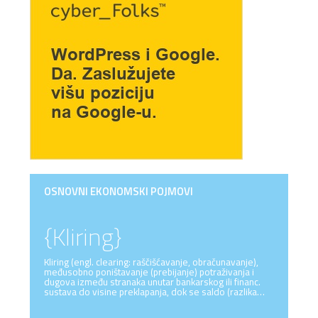
OSNOVNI EKONOMSKI POJMOVI
{Kliring}
Kliring (engl. clearing: raščišćavanje, obračunavanje),
međusobno poništavanje (prebijanje) potraživanja i
dugova između stranaka unutar bankarskog ili financ.
sustava do visine preklapanja, dok se saldo (razlika…