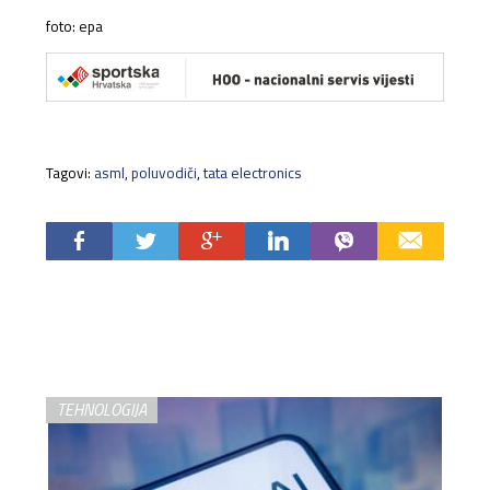
foto: epa
Tagovi:
asml
,
poluvodiči
,
tata electronics
TEHNOLOGIJA