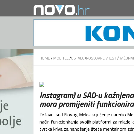
HOME
/
MOBITELI
/
OSTALO
/
POSLOVNE VIJESTI
/
RAČUNA
SVE VIJESTI
Instagram) u SAD-u kažnjena
mora promijeniti funkcionira
Državni sud Novog Meksika jučer je naredio Meti 
način funkcioniranja svojih platformi za mlade ko
tvrtka kriva za nanošenje štete mentalnom zdra