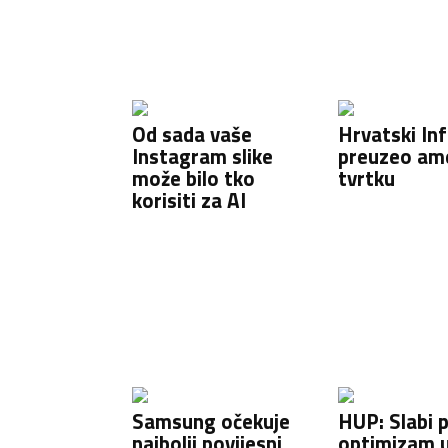
Od sada vaše
Hrvatski In
Instagram slike
preuzeo am
može bilo tko
tvrtku
korisiti za AI
Samsung očekuje
HUP: Slabi 
najbolji povijesni
optimizam 