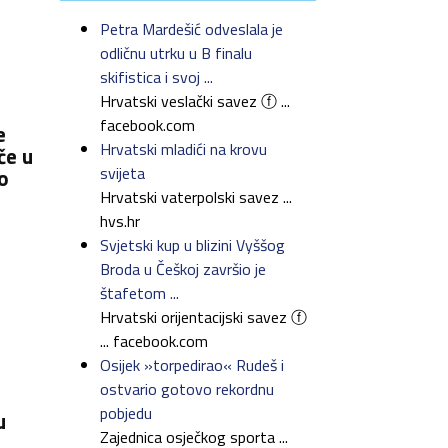
Petra Mardešić odveslala je
odličnu utrku u B finalu
skifistica i svoj ...
Hrvatski veslački savez ⓕ ...
facebook.com
e
Hrvatski mladići na krovu
če u
svijeta
o
Hrvatski vaterpolski savez ...
hvs.hr
Svjetski kup u blizini Vyššog
Broda u Češkoj završio je
štafetom ...
Hrvatski orijentacijski savez ⓕ
... facebook.com
Osijek »torpedirao« Rudeš i
ostvario gotovo rekordnu
pobjedu
u
Zajednica osječkog sporta ...