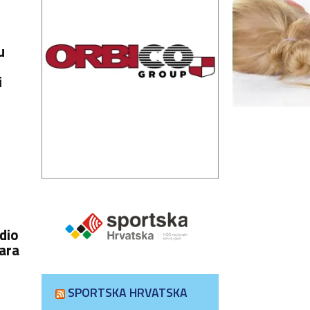
u
i
dio
lara
SPORTSKA HRVATSKA