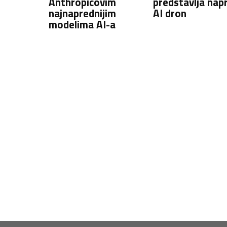
Anthropicovim
predstavlja nap
najnaprednijim
AI dron
modelima AI-a