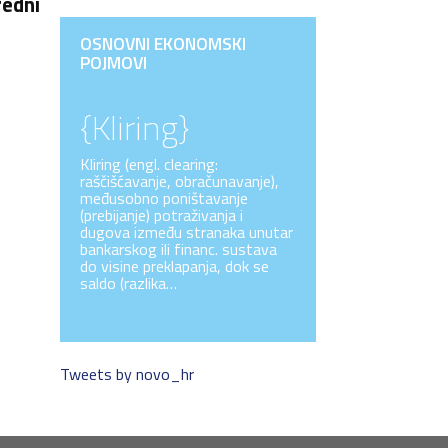
redni
OSNOVNI EKONOMSKI
POJMOVI
{Kliring}
Kliring (engl. clearing:
raščišćavanje, obračunavanje),
međusobno poništavanje
(prebijanje) potraživanja i
dugova između stranaka unutar
bankarskog ili financ. sustava
do visine preklapanja, dok se
saldo (razlika…
Tweets by novo_hr