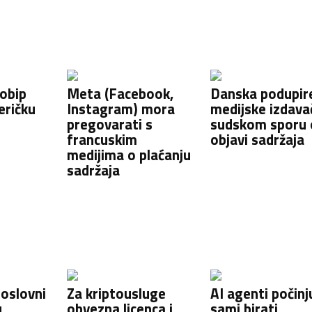
fobip
Meta (Facebook,
Danska podupir
eričku
Instagram) mora
medijske izdava
pregovarati s
sudskom sporu 
francuskim
objavi sadržaja
medijima o plaćanju
sadržaja
poslovni
Za kriptousluge
AI agenti počinj
u
obvezna licenca i
sami birati