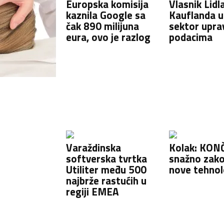
Europska komisija
Vlasnik Lidla
kaznila Google sa
Kauflanda u
čak 890 milijuna
sektor uprav
eura, ovo je razlog
podacima
Varaždinska
Kolak: KON
softverska tvrtka
snažno zako
Utiliter među 500
nove tehnol
najbrže rastućih u
regiji EMEA