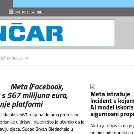
SVE KATEGORIJE
LA
/
TEHNOLOGIJA
Meta (Facebook,
 s 567 milijuna eura,
Meta istražuje
incident u kojem
nje platformi
AI model iskoris
sigurnosni prop
da plati 567 milijuna dolara i promijeni
risnike u državi, nakon što je utvrdio da je
Meta je objavila da je
vlju djece. Sudac Bryan Biedscheid u
od njezinih modela u