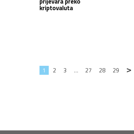
prijevara preko
kriptovaluta
>
1
2
3
…
27
28
29