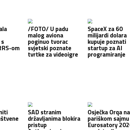
ala
/FOTO/ U padu
SpaceX za 60
malog aviona
milijardi dolara
 s
poginuo tvorac
kupuje poznati
 RRS-om
svjetski poznate
startup za AI
tvrtke za videoigre
programiranje
iti
SAD stranim
Osječka Orqa n
uštvene
državljanima blokira
pariškom sajmu
pristup
Eurosatory 202