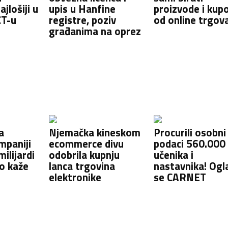
jlošiji u
upis u Hanfine
proizvode i kup
ICT-u
registre, poziv
od online trgov
građanima na oprez
a
Njemačka kineskom
Procurili osobni
mpaniji
ecommerce divu
podaci 560.000
milijardi
odobrila kupnju
učenika i
to kaže
lanca trgovina
nastavnika! Ogl
elektronike
se CARNET