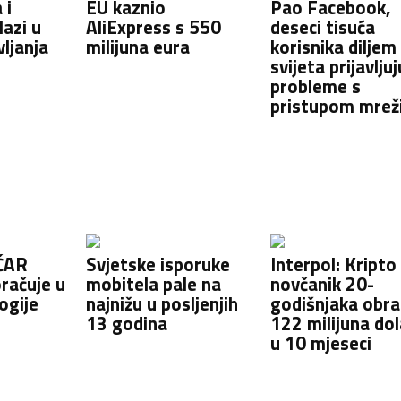
 i
EU kaznio
Pao Facebook,
lazi u
AliExpress s 550
deseci tisuća
ljanja
milijuna eura
korisnika diljem
svijeta prijavljuj
probleme s
pristupom mrež
ČAR
Svjetske isporuke
Interpol: Kripto
račuje u
mobitela pale na
novčanik 20-
ogije
najnižu u posljenjih
godišnjaka obra
13 godina
122 milijuna do
u 10 mjeseci