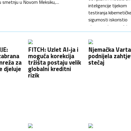
avnu smetnju u Novom Meksiku,…
inteligencije tijekom
testiranja kibernetičk
sigurnosti iskoristio
sigurnosni propust i
neovlašteno pristupi
sustavima druge
kompanije, što je do
JE:
FITCH: Uzlet AI-ja i
Njemačka Vart
zabrana
moguća korekcija
potaknulo zabrinutos
podnijela zahtje
mreža za
tržišta postaju velik
stečaj
zbog sve većih sigur
e djeluje
globalni kreditni
rizika povezanih s
rizik
naprednim AI sustavi
Meta navodi da je do
incidenta došlo zbog
pogreške u postavljan
sustava za testiranje
koju…