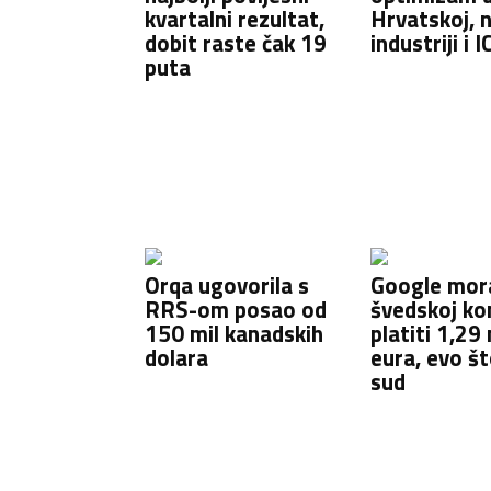
kvartalni rezultat,
Hrvatskoj, na
dobit raste čak 19
industriji i 
puta
Orqa ugovorila s
Google mor
RRS-om posao od
švedskoj ko
150 mil kanadskih
platiti 1,29 
dolara
eura, evo š
sud