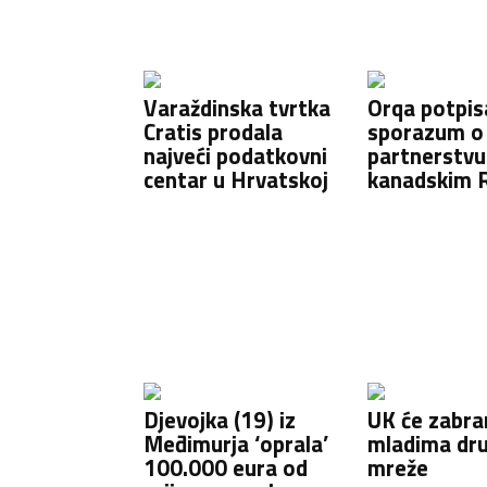
Varaždinska tvrtka
Orqa potpis
Cratis prodala
sporazum o
najveći podatkovni
partnerstvu
centar u Hrvatskoj
kanadskim
Djevojka (19) iz
UK će zabran
Međimurja ‘oprala’
mladima dr
100.000 eura od
mreže