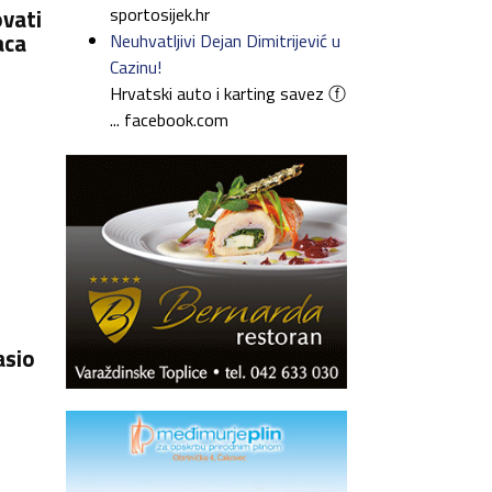
sportosijek.hr
ovati
aca
Neuhvatljivi Dejan Dimitrijević u
Cazinu!
Hrvatski auto i karting savez ⓕ
... facebook.com
asio