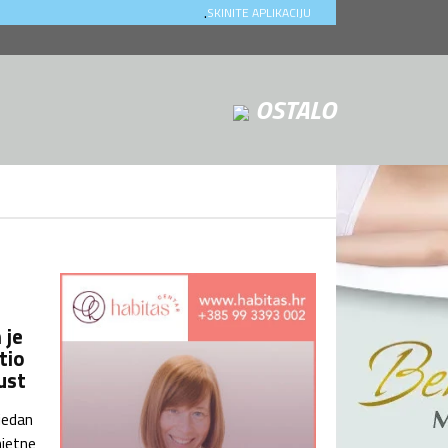
.
SKINITE APLIKACIJU
OSTALO
 je
tio
ust
 jedan
mjetne