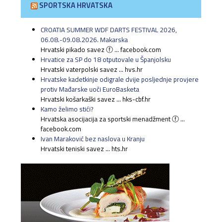
SPORTSKA HRVATSKA
CROATIA SUMMER WDF DARTS FESTIVAL 2026,
06.08.-09.08.2026. Makarska
Hrvatski pikado savez ⓕ ... facebook.com
Hrvatice za SP do 18 otputovale u Španjolsku
Hrvatski vaterpolski savez ... hvs.hr
Hrvatske kadetkinje odigrale dvije posljednje provjere
protiv Mađarske uoči EuroBasketa
Hrvatski košarkaški savez ... hks-cbf.hr
Kamo želimo stići?
Hrvatska asocijacija za sportski menadžment ⓕ ...
facebook.com
Ivan Maraković bez naslova u Kranju
Hrvatski teniski savez ... hts.hr