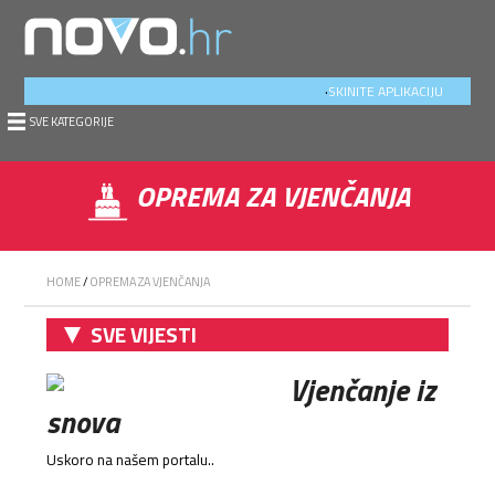
.
SKINITE APLIKACIJU
SVE KATEGORIJE
OPREMA ZA VJENČANJA
HOME
/
OPREMA ZA VJENČANJA
SVE VIJESTI
Vjenčanje iz
snova
Uskoro na našem portalu..