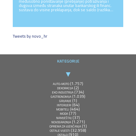
međusobno poništavanje (prebijanje) potraživanja i
dugova između stranaka unutar bankarskog ili financ.
sustava do visine preklapanja, dok se saldo (razlika…
Tweets by novo_hr
KATEGORIJE
(1.757)
AUTO-MOTO
(2)
DEKORACIJA
(734)
EKO INDUSTRIJA
(1.039)
GASTRONOMIJA
(1)
GRIJANJE
(64)
INTERIJERI
(464)
MOBITELI
(77)
MODA
(37)
NAMJEŠTAJ
(1.271)
NOVOGRADNJA
(1)
OPREMA ZA VJENČANJA
(32.958)
OSTALE VIJESTI
(910)
OSTALO