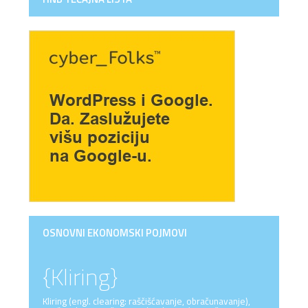
OSNOVNI EKONOMSKI POJMOVI
{Kliring}
Kliring (engl. clearing: raščišćavanje, obračunavanje),