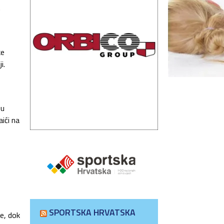
h
ke
i.
 u
aići na
o
SPORTSKA HRVATSKA
e, dok