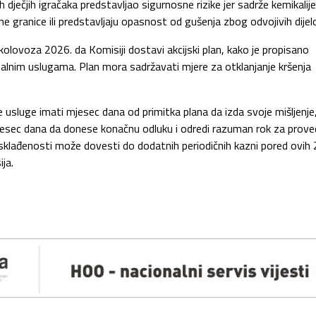
h dječjih igračaka predstavljao sigurnosne rizike jer sadrže kemikalije
e granice ili predstavljaju opasnost od gušenja zbog odvojivih dijel
olovoza 2026. da Komisiji dostavi akcijski plan, kako je propisano
alnim uslugama. Plan mora sadržavati mjere za otklanjanje kršenja
 usluge imati mjesec dana od primitka plana da izda svoje mišljenje
esec dana da donese konačnu odluku i odredi razuman rok za prove
sklađenosti može dovesti do dodatnih periodičnih kazni pored ovih
ija.