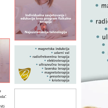
u
oda”.
iti