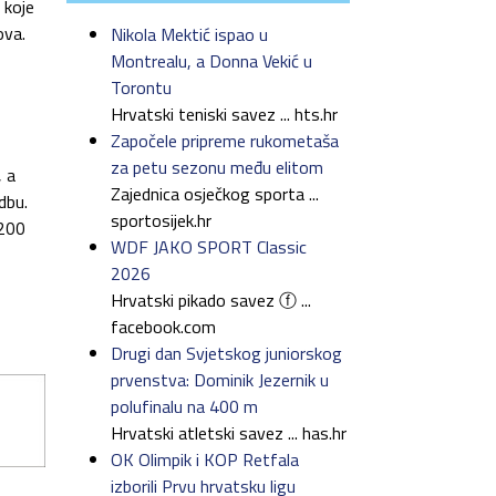
 koje
ova.
Nikola Mektić ispao u
Montrealu, a Donna Vekić u
Torontu
Hrvatski teniski savez ... hts.hr
Započele pripreme rukometaša
za petu sezonu među elitom
, a
Zajednica osječkog sporta ...
dbu.
sportosijek.hr
 200
WDF JAKO SPORT Classic
2026
Hrvatski pikado savez ⓕ ...
facebook.com
Drugi dan Svjetskog juniorskog
prvenstva: Dominik Jezernik u
polufinalu na 400 m
Hrvatski atletski savez ... has.hr
OK Olimpik i KOP Retfala
izborili Prvu hrvatsku ligu