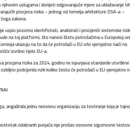
 njihovim uslugama i donijeti odgovarajuće mjere za ublažavanje ti
arajućih procjena rizika – jednog od temelja arhitekture DSA-a –
je toga zakona.
 uspio pozorno identificirati, analizirati i procijeniti sistemske rizi
 nude na toj platformi, što nanosi štetu potrošačima u Europskoj unij
omisija ukazuju na to da će potrošači u EU vrlo vjerojatno naići na
ističe izvršno tijelo EU-a.
a procjena rizika za 2024. godinu ne ispunjava standarde utvrđene
ozbiljno podcijenila rizik koliko često će potrošači u EU vjerojatno n
muu
a, angažirala jednu neovisnu organizaciju za testiranje koja je tajn
 postotak odabranih punjača nije prošao osnovne sigurnosne testov