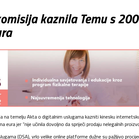
omisija kaznila Temu s 200
ura
ila na temelju Akta o digitalnim uslugama kazniti kinesku internetsk
 eura jer “nije učinila dovoljno da spriječi prodaju nelegalnih proizv
ugama (DSA), vrlo velike online platforme dužne su pažljivo procijen