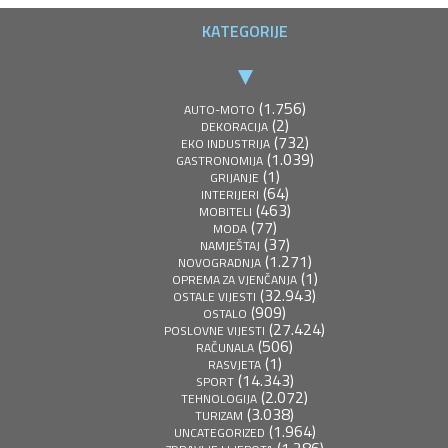
KATEGORIJE
(1.756)
AUTO-MOTO
(2)
DEKORACIJA
(732)
EKO INDUSTRIJA
(1.039)
GASTRONOMIJA
(1)
GRIJANJE
(64)
INTERIJERI
(463)
MOBITELI
(77)
MODA
(37)
NAMJEŠTAJ
(1.271)
NOVOGRADNJA
(1)
OPREMA ZA VJENČANJA
(32.943)
OSTALE VIJESTI
(909)
OSTALO
(27.424)
POSLOVNE VIJESTI
(506)
RAČUNALA
(1)
RASVJETA
(14.343)
SPORT
(2.072)
TEHNOLOGIJA
(3.038)
TURIZAM
(1.964)
UNCATEGORIZED
(1.286)