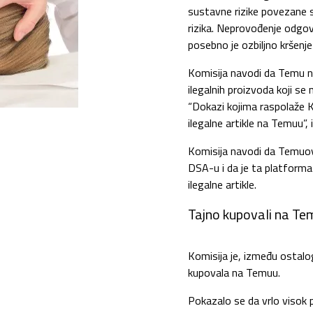
sustavne rizike povezane s
rizika. Neprovođenje odgov
posebno je ozbiljno kršen
Komisija navodi da Temu nije
ilegalnih proizvoda koji se
“Dokazi kojima raspolaže K
ilegalne artikle na Temuu”, 
Komisija navodi da Temuov
DSA-u i da je ta platforma 
ilegalne artikle.
Tajno kupovali na Te
Komisija je, između ostalog
kupovala na Temuu.
Pokazalo se da vrlo visok