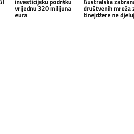
AI
investicijsku podršku
Australska zabran
vrijednu 320 milijuna
društvenih mreža 
eura
tinejdžere ne djelu