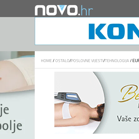
EU
HOME
/
OSTALO
/
POSLOVNE VIJESTI
/
TEHNOLOGIJA
/