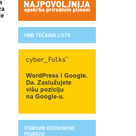
a
za
je
HNB TEČAJNA LISTA
OSNOVNI EKONOMSKI
POJMOVI