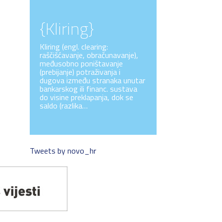
{Kliring}
Kliring (engl. clearing:
raščišćavanje, obračunavanje),
međusobno poništavanje
(prebijanje) potraživanja i
dugova između stranaka unutar
bankarskog ili financ. sustava
do visine preklapanja, dok se
saldo (razlika…
Tweets by novo_hr