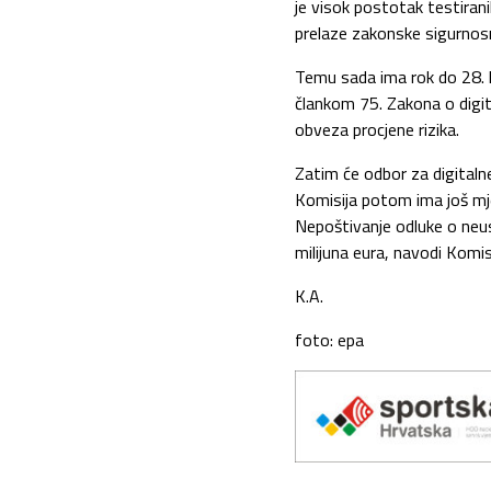
je visok postotak testirani
prelaze zakonske sigurnosn
Temu sada ima rok do 28. k
člankom 75. Zakona o digit
obveza procjene rizika.
Zatim će odbor za digitalne
Komisija potom ima još mj
Nepoštivanje odluke o neu
milijuna eura, navodi Komis
K.A.
foto: epa