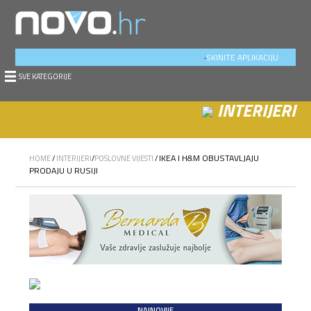
.
SKINITE APLIKACIJU
SVE KATEGORIJE
INTERIJERI
IKEA I H&M OBUSTAVLJAJU
HOME
/
INTERIJERI
/
POSLOVNE VIJESTI
/
PRODAJU U RUSIJI
NAJNOVIJE