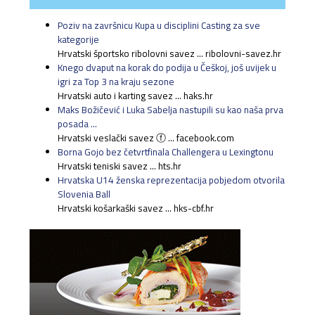
Poziv na završnicu Kupa u disciplini Casting za sve
kategorije
Hrvatski športsko ribolovni savez ... ribolovni-savez.hr
Knego dvaput na korak do podija u Češkoj, još uvijek u
igri za Top 3 na kraju sezone
Hrvatski auto i karting savez ... haks.hr
Maks Božičević i Luka Sabelja nastupili su kao naša prva
posada ...
Hrvatski veslački savez ⓕ ... facebook.com
Borna Gojo bez četvrtfinala Challengera u Lexingtonu
Hrvatski teniski savez ... hts.hr
Hrvatska U14 ženska reprezentacija pobjedom otvorila
Slovenia Ball
Hrvatski košarkaški savez ... hks-cbf.hr