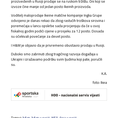
proizvedenih u Rusiji prodaje se na ruskom tržištu. Oni koji se
izvoze čine manje od jedan posto Ikeinih proizvoda.
Voditelj maloprodaje Ikeine matične kompanije Ingka Grupe
odvojeno je danas rekao da zbog rastućih troškova sirovina i
poremećaja u lancu opskrbe sada procjenjuju da će u ovoj
fiskalnoj godini podići cijene u prosjeku za 12 posto. Dosada
su očekivali povećanje za devet posto.
I H&M je objavio da je privremeno obustavio prodaju u Rusiji.
Duboko smo zabrinuti zbog tragičnog razvoja događaja u
Ukrajini i izražavamo podršku svim ljudima koji pate, poručili
su.
K.A.
foto: Ikea
Tagovi:
h&m
,
h&m u rusiji
,
IKEA
,
ikea u rusiji