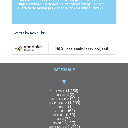
međusobno poništavanje (prebijanje) potraživanja i
dugova između stranaka unutar bankarskog ili financ.
sustava do visine preklapanja, dok se saldo (razlika…
Tweets by novo_hr
KATEGORIJE
(1.756)
AUTO-MOTO
(2)
DEKORACIJA
(731)
EKO INDUSTRIJA
(1.039)
GASTRONOMIJA
(1)
GRIJANJE
(64)
INTERIJERI
(463)
MOBITELI
(77)
MODA
(37)
NAMJEŠTAJ
(1.271)
NOVOGRADNJA