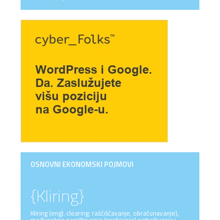
OSNOVNI EKONOMSKI POJMOVI
{Kliring}
Kliring (engl. clearing: raščišćavanje, obračunavanje),