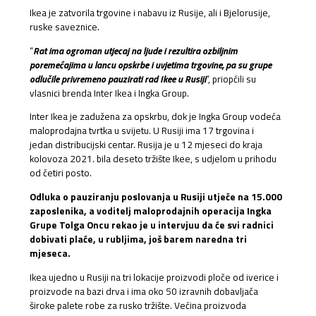
Ikea je zatvorila trgovine i nabavu iz Rusije, ali i Bjelorusije,
ruske saveznice.
“
Rat ima ogroman utjecaj na ljude i rezultira ozbiljnim
poremećajima u lancu opskrbe i uvjetima trgovine, pa su grupe
odlučile privremeno pauzirati rad Ikee u Rusiji
“, priopćili su
vlasnici brenda Inter Ikea i Ingka Group.
Inter Ikea je zadužena za opskrbu, dok je Ingka Group vodeća
maloprodajna tvrtka u svijetu. U Rusiji ima 17 trgovina i
jedan distribucijski centar. Rusija je u 12 mjeseci do kraja
kolovoza 2021. bila deseto tržište Ikee, s udjelom u prihodu
od četiri posto.
Odluka o pauziranju poslovanja u Rusiji utječe na 15.000
zaposlenika, a voditelj maloprodajnih operacija Ingka
Grupe Tolga Oncu rekao je u intervjuu da će svi radnici
dobivati plaće, u rubljima, još barem naredna tri
mjeseca.
Ikea ujedno u Rusiji na tri lokacije proizvodi ploče od iverice i
proizvode na bazi drva i ima oko 50 izravnih dobavljača
široke palete robe za rusko tržište. Većina proizvoda