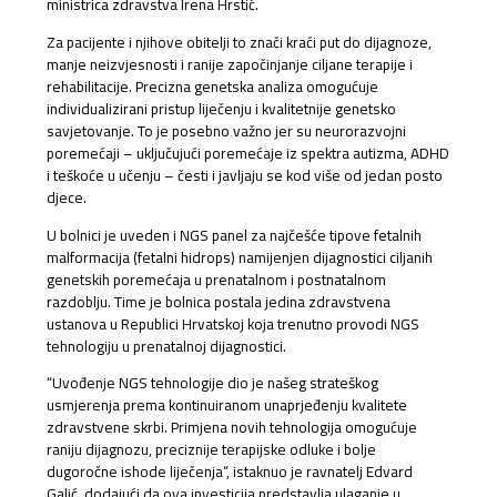
ministrica zdravstva Irena Hrstić.
Za pacijente i njihove obitelji to znači kraći put do dijagnoze,
manje neizvjesnosti i ranije započinjanje ciljane terapije i
rehabilitacije. Precizna genetska analiza omogućuje
individualizirani pristup liječenju i kvalitetnije genetsko
savjetovanje. To je posebno važno jer su neurorazvojni
poremećaji – uključujući poremećaje iz spektra autizma, ADHD
i teškoće u učenju – česti i javljaju se kod više od jedan posto
djece.
U bolnici je uveden i NGS panel za najčešće tipove fetalnih
malformacija (fetalni hidrops) namijenjen dijagnostici ciljanih
genetskih poremećaja u prenatalnom i postnatalnom
razdoblju. Time je bolnica postala jedina zdravstvena
ustanova u Republici Hrvatskoj koja trenutno provodi NGS
tehnologiju u prenatalnoj dijagnostici.
“Uvođenje NGS tehnologije dio je našeg strateškog
usmjerenja prema kontinuiranom unaprjeđenju kvalitete
zdravstvene skrbi. Primjena novih tehnologija omogućuje
raniju dijagnozu, preciznije terapijske odluke i bolje
dugoročne ishode liječenja“, istaknuo je ravnatelj Edvard
Galić, dodajući da ova investicija predstavlja ulaganje u