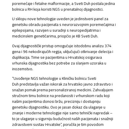
poremećaje i fetalne malformacije, a Sveti Duh postala jedina
bolnica u RH koja koristi NGS u prenatalnoj dijagnostici.
U sklopu nove tehnologije uveden je jedinstveni panel za
genetsku obradu pacijenata s neurorazvojnim poremećajima i
epilepsijama, razvijen u suradnji s neuropedijatrima i
medicinskim genetičarima, priopćio je KB Sveti Duh.
Ovaj dijagnostički pristup omogućuje istodobnu analizu 374
gena i 96 nekodirajućih regija, uključujući otkrivanje delecija i
duplikacija. Time se pacijentima u Hrvatskoj osigurava
vrhunska dijagnostika bez potrebe za slanjem uzoraka u
inozemstvo.
“Uvođenje NGS tehnologije u Kliničku bolnicu Sveti
Duh predstavlja važan iskorak za hrvatsko javno zdravstvo i
snažan pomak prema personaliziranoj medicini. Zahvaljujem
stručnom timu bolnice na predanosti i vrhunskom radu koji
našim pacijentima donosi bržu, precizniju i dostupniju
genetsku dijagnostiku. Ovo je jasan dokaz da ulaganje u
znanje i moderne tehnologije nije samo tehnički napredak –
to je ulaganje u sigurniju budućnost naših pacijenata i snažniji
zdravstveni sustav Hrvatske“, poručila je tim povodom