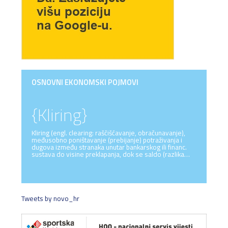
OSNOVNI EKONOMSKI POJMOVI
{Kliring}
Kliring (engl. clearing: raščišćavanje, obračunavanje),
međusobno poništavanje (prebijanje) potraživanja i
dugova između stranaka unutar bankarskog ili financ.
sustava do visine preklapanja, dok se saldo (razlika…
Tweets by novo_hr