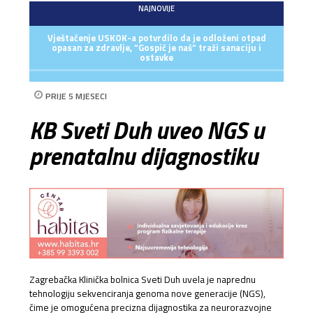
NAJNOVIJE
Vještačenje USKOK-a potvrdilo da je odloženi otpad
opasan za zdravlje, “Gospić je naš” traži sanaciju i
ostavke
PRIJE 5 MJESECI
KB Sveti Duh uveo NGS u
prenatalnu dijagnostiku
Zagrebačka Klinička bolnica Sveti Duh uvela je naprednu
tehnologiju sekvenciranja genoma nove generacije (NGS),
čime je omogućena precizna dijagnostika za neurorazvojne