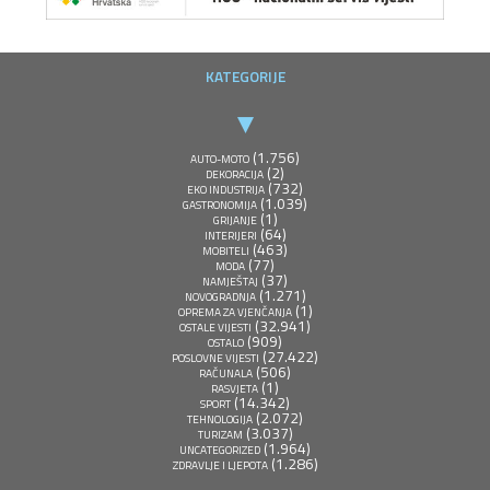
KATEGORIJE
(1.756)
AUTO-MOTO
(2)
DEKORACIJA
(732)
EKO INDUSTRIJA
(1.039)
GASTRONOMIJA
(1)
GRIJANJE
(64)
INTERIJERI
(463)
MOBITELI
(77)
MODA
(37)
NAMJEŠTAJ
(1.271)
NOVOGRADNJA
(1)
OPREMA ZA VJENČANJA
(32.941)
OSTALE VIJESTI
(909)
OSTALO
(27.422)
POSLOVNE VIJESTI
(506)
RAČUNALA
(1)
RASVJETA
(14.342)
SPORT
(2.072)
TEHNOLOGIJA
(3.037)
TURIZAM
(1.964)
UNCATEGORIZED
(1.286)
ZDRAVLJE I LJEPOTA