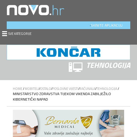
.
SKINITE APLIKACIJU
SVE KATEGORIJE
TEHNOLOGIJA
HOME
/
MOBITELI
/
OSTALO
/
POSLOVNE VIJESTI
/
RAČUNALA
/
TEHNOLOGIJA
/
MINISTARSTVO ZDRAVSTVA TIJEKOM VIKENDA ZABILJEŽILO
KIBERNETIČKI NAPAD