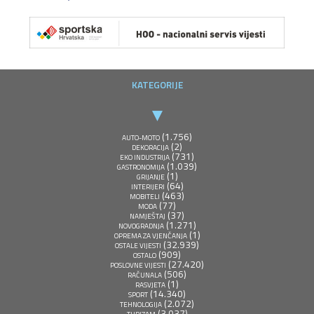
KATEGORIJE
(1.756)
AUTO-MOTO
(2)
DEKORACIJA
(731)
EKO INDUSTRIJA
(1.039)
GASTRONOMIJA
(1)
GRIJANJE
(64)
INTERIJERI
(463)
MOBITELI
(77)
MODA
(37)
NAMJEŠTAJ
(1.271)
NOVOGRADNJA
(1)
OPREMA ZA VJENČANJA
(32.939)
OSTALE VIJESTI
(909)
OSTALO
(27.420)
POSLOVNE VIJESTI
(506)
RAČUNALA
(1)
RASVJETA
(14.340)
SPORT
(2.072)
TEHNOLOGIJA
(3.037)