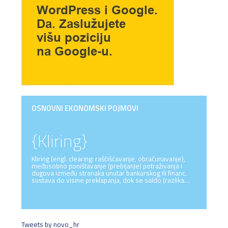
OSNOVNI EKONOMSKI POJMOVI
{Kliring}
Kliring (engl. clearing: raščišćavanje, obračunavanje),
međusobno poništavanje (prebijanje) potraživanja i
dugova između stranaka unutar bankarskog ili financ.
sustava do visine preklapanja, dok se saldo (razlika…
Tweets by novo_hr