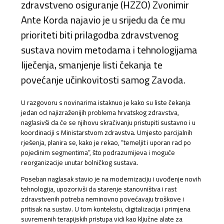
zdravstveno osiguranje (HZZO) Zvonimir
Ante Korda najavio je u srijedu da će mu
prioriteti biti prilagodba zdravstvenog
sustava novim metodama i tehnologijama
liječenja, smanjenje listi čekanja te
povećanje učinkovitosti samog Zavoda.
U razgovoru s novinarima istaknuo je kako su liste čekanja
jedan od najizraženijih problema hrvatskog zdravstva,
naglasivši da će se njihovu skraćivanju pristupiti sustavno i u
koordinaciji s Ministarstvom zdravstva. Umjesto parcijalnih
rješenja, planira se, kako je rekao, “temeljit i uporan rad po
pojedinim segmentima”, što podrazumijeva i moguće
reorganizacije unutar bolničkog sustava.
Poseban naglasak stavio je na modernizaciju i uvođenje novih
tehnologija, upozorivši da starenje stanovništva i rast
zdravstvenih potreba neminovno povećavaju troškove i
pritisak na sustav. U tom kontekstu, digitalizacija i primjena
suvremenih terapijskih pristupa vidi kao ključne alate za