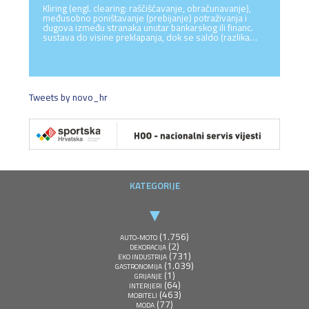
Kliring (engl. clearing: raščišćavanje, obračunavanje),
međusobno poništavanje (prebijanje) potraživanja i
dugova između stranaka unutar bankarskog ili financ.
sustava do visine preklapanja, dok se saldo (razlika…
Tweets by novo_hr
KATEGORIJE
(1.756)
AUTO-MOTO
(2)
DEKORACIJA
(731)
EKO INDUSTRIJA
(1.039)
GASTRONOMIJA
(1)
GRIJANJE
(64)
INTERIJERI
(463)
MOBITELI
(77)
MODA