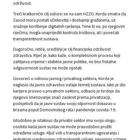
održivost.
Treći kratkoročni cilj odnosi se na sam HZZO. Korda smatra da
Zavod mora postati učinkovitiji i dostupniji građanima, uz
snažnije korištenje digitalnih rješenja. Time bi se, po njegovim
riječima, mogla unaprijediti kontrola troškova, ali i povećati
transparentnost sustava.
Dugoročno, ističe, središnji je cilj financijska održivost
zdravstva. Riječ je, kako kaže, o kompleksnom procesu koji
zahtijeva vrijeme i stabilne javne politike, no bez fiskalne
odgovornosti sustav ne može opstati.
Govoreći o odnosu javnog i privatnog sektora, Korda je
naglasio da javno zdravstvo ostaje temelj sustava. Iako je dio
karijere proveo u privatnom sektoru, odbacio je tvrdnje da
njegovo imenovanje znači zaokret prema privatizaciji,
podsjetivši da je javni sustav svoju otpornost dokazao u
krizama poput Domovinskog rata i pandemije covida-19.
Istodobno je istaknuo da privatni sektor ima svoju ulogu,
osobito kada javni sustav ne može pravodobno pružiti
određene usluge. Ključ vidi u transparentnom ugovaranju i
jednakom vrednovanju zdravstvenih usluga, neovisno o tome