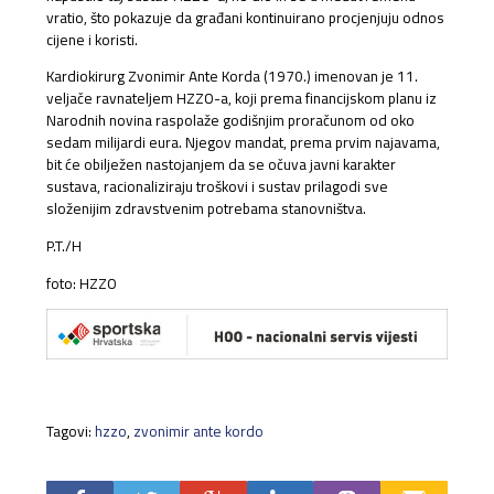
vratio, što pokazuje da građani kontinuirano procjenjuju odnos
cijene i koristi.
Kardiokirurg Zvonimir Ante Korda (1970.) imenovan je 11.
veljače ravnateljem HZZO-a, koji prema financijskom planu iz
Narodnih novina raspolaže godišnjim proračunom od oko
sedam milijardi eura. Njegov mandat, prema prvim najavama,
bit će obilježen nastojanjem da se očuva javni karakter
sustava, racionaliziraju troškovi i sustav prilagodi sve
složenijim zdravstvenim potrebama stanovništva.
P.T./H
foto: HZZO
Tagovi:
hzzo
,
zvonimir ante kordo