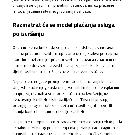
pružaju li se u javnim ili privatnim ustanovama, uz praćenje
ishoda liječenja i stvarnog izvršenja zahvata.
Razmatrat će se model plaćanja usluga
po izvršenju
Osvrćući se na kritike da se previše sredstava usmjerava
prema privatnom sektoru, upozorio je da je takva percepcija
pojednostavljena, jer privatni sektor obuhvaća i značajan dio
primarne zdravstvene zaštite te specijalističko-konzilijarne
djelatnosti unutar mreže javne zdravstvene službe.
Najavio je i moguće promjene modela financiranja bolnica.
Umjesto sadašnjeg sustava mjesečnih limita koji se isplaćuju
unaprijed, razmatra se model plaćanja po izvršenju, uz
uvažavanje kvalitete i ishoda liječenja. Takav bi pristup,
ocjenjuje, mogao potaknuti veću učinkovitost, ali i otvoriti
pitanja kontrole i standardizacije kvalitete.
Na pitanje o dopunskom zdravstvenom osiguranju rekao je da
je nakon nedavnog poskupljenja oko jedan posto osiguranika
napustilo taj sustav HZZO-a, no dio ih se u međuvremenu