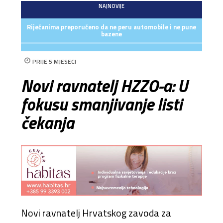
NAJNOVIJE
Riječanima preporučeno da ne peru automobile i ne pune
bazene
PRIJE 5 MJESECI
Novi ravnatelj HZZO-a: U
fokusu smanjivanje listi
čekanja
Novi ravnatelj Hrvatskog zavoda za