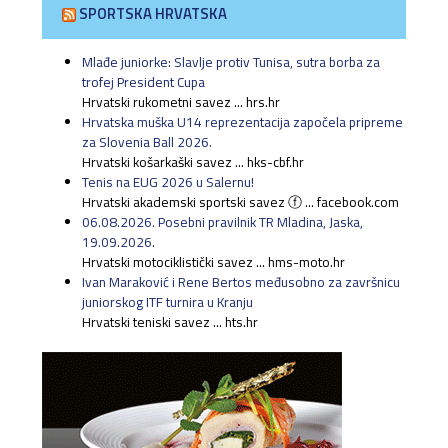
SPORTSKA HRVATSKA
Mlađe juniorke: Slavlje protiv Tunisa, sutra borba za
trofej President Cupa
Hrvatski rukometni savez ... hrs.hr
Hrvatska muška U14 reprezentacija započela pripreme
za Slovenia Ball 2026.
Hrvatski košarkaški savez ... hks-cbf.hr
Tenis na EUG 2026 u Salernu!
Hrvatski akademski sportski savez ⓕ ... facebook.com
06.08.2026. Posebni pravilnik TR Mladina, Jaska,
19.09.2026.
Hrvatski motociklistički savez ... hms-moto.hr
Ivan Maraković i Rene Bertos međusobno za završnicu
juniorskog ITF turnira u Kranju
Hrvatski teniski savez ... hts.hr