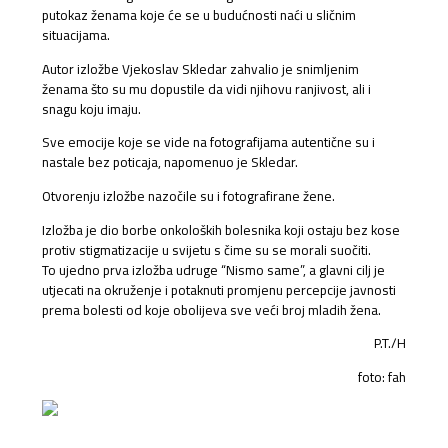
putokaz ženama koje će se u budućnosti naći u sličnim
situacijama.
Autor izložbe Vjekoslav Skledar zahvalio je snimljenim
ženama što su mu dopustile da vidi njihovu ranjivost, ali i
snagu koju imaju.
Sve emocije koje se vide na fotografijama autentične su i
nastale bez poticaja, napomenuo je Skledar.
Otvorenju izložbe nazočile su i fotografirane žene.
Izložba je dio borbe onkoloških bolesnika koji ostaju bez kose
protiv stigmatizacije u svijetu s čime su se morali suočiti.
To ujedno prva izložba udruge “Nismo same”, a glavni cilj je
utjecati na okruženje i potaknuti promjenu percepcije javnosti
prema bolesti od koje obolijeva sve veći broj mladih žena.
P.T./H
foto: fah