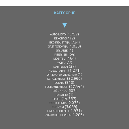
KATEGORIJE
(1.757)
AUTO-MOTO
(2)
DEKORACIJA
(734)
EKO INDUSTRIJA
(1.039)
GASTRONOMIJA
(1)
GRIJANJE
(64)
INTERIJERI
(464)
MOBITELI
(77)
MODA
(37)
NAMJEŠTAJ
(1.271)
NOVOGRADNJA
(1)
OPREMA ZA VJENČANJA
(32.966)
OSTALE VIJESTI
(910)
OSTALO
(27.444)
POSLOVNE VIJESTI
(507)
RAČUNALA
(1)
RASVJETA
(14.357)
SPORT
(2.073)
TEHNOLOGIJA
(3.039)
TURIZAM
(1.971)
UNCATEGORIZED
(1.286)
ZDRAVLJE I LJEPOTA