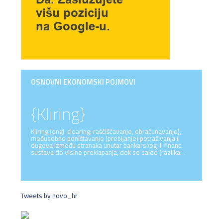
OSNOVNI EKONOMSKI POJMOVI
{Kliring}
Kliring (engl. clearing: raščišćavanje, obračunavanje),
međusobno poništavanje (prebijanje) potraživanja i
dugova između stranaka unutar bankarskog ili financ.
sustava do visine preklapanja, dok se saldo (razlika…
Tweets by novo_hr