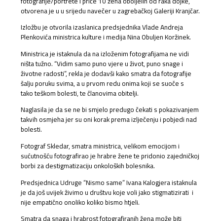
fotografije/portrete i priče 10 žena oboljelih od raka dojke,
otvorena je u u srijedu navečer u zagrebačkoj Galeriji Kranjčar.
Izložbu je otvorila izaslanica predsjednika Vlade Andreja
Plenkovića ministrica kulture i medija Nina Obuljen Koržinek.
Ministrica je istaknula da na izloženim fotografijama ne vidi
ništa tužno. “Vidim samo puno vjere u život, puno snage i
životne radosti”, rekla je dodavši kako smatra da fotografije
šalju poruku svima, a u prvom redu onima koji se suoče s
tako teškom bolesti, te članovima obitelji.
Naglasila je da se ne bi smjelo predugo čekati s pokazivanjem
takvih osmjeha jer su oni korak prema izlječenju i pobjedi nad
bolesti.
Fotograf Skledar, smatra ministrica, velikom emocijom i
sućutnošću fotografirao je hrabre žene te pridonio zajedničkoj
borbi za destigmatizaciju onkoloških bolesnika.
Predsjednica Udruge “Nismo same” Ivana Kalogjera istaknula
je da još uvijek živimo u društvu koje voli jako stigmatizirati i
nije empatično onoliko koliko bismo htjeli.
Smatra da snaga i hrabrost fotografiranih žena može biti