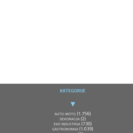
KATEGORIJE
(1.756)
AUTO-MOTO
(2)
DEKORACIJA
(730)
EKO INDUSTRIJA
(1.039)
GASTRONOMIJA