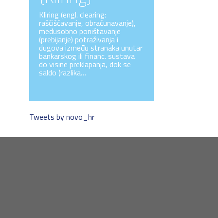
Kliring (engl. clearing:
raščišćavanje, obračunavanje),
međusobno poništavanje
(prebijanje) potraživanja i
dugova između stranaka unutar
bankarskog ili financ. sustava
do visine preklapanja, dok se
saldo (razlika…
Tweets by novo_hr