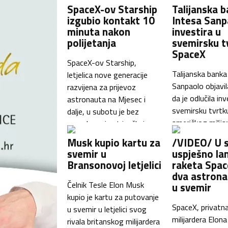
popularnom istoimenom
Reutersu izvor 
SpaceX-ov Starship
Talijanska 
agentu umjetne
tim pitanjem. Re
izgubio kontakt 10
Intesa Sanp
inteligencije za
ranije u utorak i
minuta nakon
investira u
programiranje. Akvizicija će
se ta tvrtka mult
polijetanja
svemirsku t
kompaniji xAI, koju je
SpaceX
Elona Muska za 
SpaceX kupio u veljači,
SpaceX-ov Starship,
tehnologije i sat
Talijanska banka
proširiti kapacitete za
letjelica nove generacije
komunikacije nad
Sanpaolo objavil
izradu alata umjetne
razvijena za prijevoz
najmanje 75…
da je odlučila inv
inteligencije za
astronauta na Mjesec i
svemirsku tvrtk
programiranje i tako joj
dalje, u subotu je bez
američkog milija
pomoći da uhvati korak s
posade prvi put izašla iz
Muska SpaceX. 
konkurentima
Zemljine atmosfere, no
Musk kupio kartu za
/VIDEO/ U 
Sanpaolo prepoz
Anthropicom…
kontakt je s njome
svemir u
uspješno la
“posebno važnu
izgubljen ubrzo nakon
Bransonovoj letjelici
raketa Spac
zrakoplovno-sv
polijetanja. Raketa od dvije
dva astrona
sektora u razvo
faze lansirana je s lansirne
Čelnik Tesle Elon Musk
u svemir
gospodarstava 
rampe tvrtke Starbase
kupio je kartu za putovanje
SpaceX, privatn
svijeta i stoga j
Elona Muska u Boca Chici u
u svemir u letjelici svog
milijardera Elon
ulagati u tvrtku 
Teksasu. Trebala je letjeti
rivala britanskog milijardera