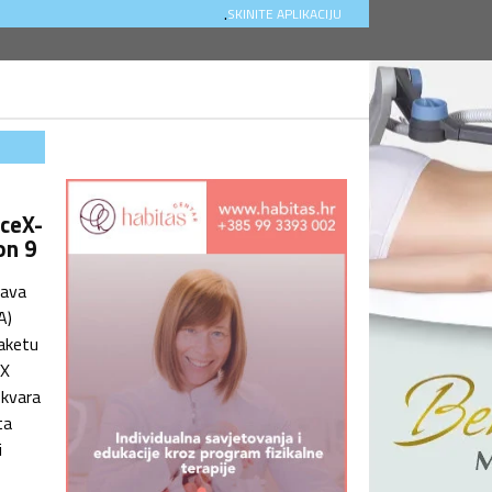
.
SKINITE APLIKACIJU
aceX-
on 9
rava
A)
raketu
eX
 kvara
ta
i
edam