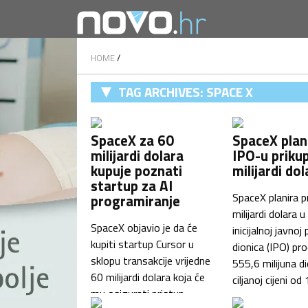
HOME
/
TAG ARCHIVES:
SPACE X
SpaceX za 60
SpaceX plan
milijardi dolara
IPO-u prikup
kupuje poznati
milijardi dol
startup za AI
SpaceX planira pr
programiranje
milijardi dolara u
SpaceX objavio je da će
inicijalnoj javnoj
kupiti startup Cursor u
dionica (IPO) pr
sklopu transakcije vrijedne
555,6 milijuna d
60 milijardi dolara koja će
ciljanoj cijeni od
mu osigurati pristup
po dionici, rekao 