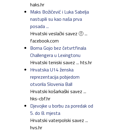
haks.hr
Maks Božičević i Luka Sabelja
nastupili su kao naša prva
posada ...
Hrvatski veslački savez ⓕ ...
facebook.com
Borna Gojo bez četvrtfinala
Challengera u Lexingtonu
Hrvatski teniski savez ... hts.hr
Hrvatska U14 ženska
reprezentacija pobjedom
otvorila Slovenia Ball
Hrvatski košarkaški savez ...
hks-cbf.hr
Djevojke u borbu za poredak od
5. do 8. mjesta
Hrvatski vaterpolski savez ...
hvs.hr