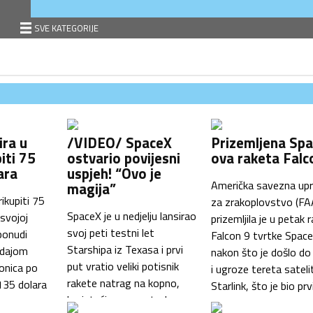
SVE KATEGORIJE
ira u
/VIDEO/ SpaceX
Prizemljena Sp
iti 75
ostvario povijesni
ova raketa Falc
ara
uspjeh! “Ovo je
Američka savezna up
magija”
ikupiti 75
za zrakoplovstvo (FA
SpaceX je u nedjelju lansirao
 svojoj
prizemljila je u petak 
svoj peti testni let
 ponudi
Falcon 9 tvrtke Spac
Starshipa iz Texasa i prvi
odajom
nakon što je došlo do
put vratio veliki potisnik
ionica po
i ugroze tereta sateli
rakete natrag na kopno,
 135 dolara
Starlink, što je bio prv
koristeći novu metodu
je
neuspjeh u više od s