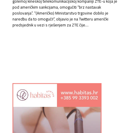
golemoj kineskoj telekomunikacijskoj kompaniji ZTE-u koja je
pod američkim sankcijama, omogućiti “brz nastavak
poslovanja”. “(Američko) Ministarstvo trgovine dobilo je
naredbu da to omogući!”, objavio je na Twitteru američki
predsjednik u vezi s rješenjem za ZTE čije…