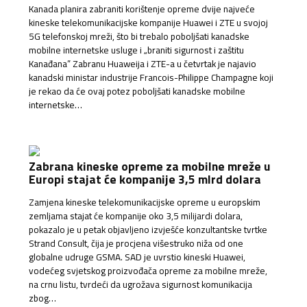
Kanada planira zabraniti korištenje opreme dvije najveće
kineske telekomunikacijske kompanije Huawei i ZTE u svojoj
5G telefonskoj mreži, što bi trebalo poboljšati kanadske
mobilne internetske usluge i „braniti sigurnost i zaštitu
Kanađana” Zabranu Huaweija i ZTE-a u četvrtak je najavio
kanadski ministar industrije Francois-Philippe Champagne koji
je rekao da će ovaj potez poboljšati kanadske mobilne
internetske…
Zabrana kineske opreme za mobilne mreže u
Europi stajat će kompanije 3,5 mlrd dolara
Zamjena kineske telekomunikacijske opreme u europskim
zemljama stajat će kompanije oko 3,5 milijardi dolara,
pokazalo je u petak objavljeno izvješće konzultantske tvrtke
Strand Consult, čija je procjena višestruko niža od one
globalne udruge GSMA. SAD je uvrstio kineski Huawei,
vodećeg svjetskog proizvođača opreme za mobilne mreže,
na crnu listu, tvrdeći da ugrožava sigurnost komunikacija
zbog…