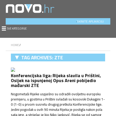
.
SKINITE APLIKACIJU
SVE KATEGORIJE
HOME
/
TAG ARCHIVES:
ZTE
Konferencijska liga: Rijeka slavila u Prištini,
Osijek na ispunjenoj Opus Areni pobijedio
mađarski ZTE
Nogometaši Rijeke uspješno su odradili ovoljetnu europsku
premijeru, u gostima u Prištini svladali su kosovski Dukagjini 1-
0 (1-0) u prvom susretu drugog pretkola Konferencijske lige.
Jedini pogodak u ovih 90 minuta Rijeka je postigla nakon pola
sata igre, a strijelac je bio Niko Janković. Rijeka se od samog