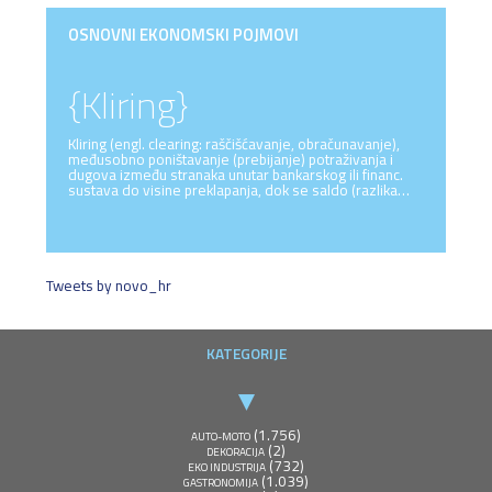
OSNOVNI EKONOMSKI POJMOVI
{Kliring}
Kliring (engl. clearing: raščišćavanje, obračunavanje),
međusobno poništavanje (prebijanje) potraživanja i
dugova između stranaka unutar bankarskog ili financ.
sustava do visine preklapanja, dok se saldo (razlika…
Tweets by novo_hr
KATEGORIJE
(1.756)
AUTO-MOTO
(2)
DEKORACIJA
(732)
EKO INDUSTRIJA
(1.039)
GASTRONOMIJA