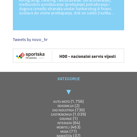
Kliring (engl. clearing: raščišćavanje, obračunavanje),
međusobno poništavanje (prebijanje) potraživanja i
dugova između stranaka unutar bankarskog ili financ.
sustava do visine preklapanja, dok se saldo (razlika…
Tweets by novo_hr
KATEGORIJE
(1.756)
AUTO-MOTO
(2)
DEKORACIJA
(730)
EKO INDUSTRIJA
(1.039)
GASTRONOMIJA
(1)
GRIJANJE
(64)
INTERIJERI
(463)
MOBITELI
(77)
MODA
(37)
NAMJEŠTAJ