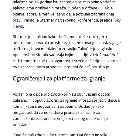
mlađima od 16 godina biti zabranjen pristup svim vodećim
aplikacijama društvenih mreža. “Vođenje države uvijek je
pitanje izbora, a meni je jasno da je potpuna zabrana onaj
pravi”, rekao je Starmer na tiskovnoj konferenciji, prenosi
Sky
News
.
Starmer je istaknuo kako društvene mreže čine djecu
nesretnom, otvaraju prostor za uznemiravanje i zlostavljanje
te štete njihovu mentalnom zdravlju. Također je naglasio
opasnost od štetnih sadržaja kojima su djeca izložena. “Neću
raditi kompromise oko sigurnosti i sreće naše djece i zato se
ova zabrana mora provesti. I provest će se”, poručio je.
Ograničenja i za platforme za igranje
Pojasnio je da će proizvodi koji nisu obuhvaćeni općom
zabranom, poput platformi za igranje, morati spriječiti djecu u
komunikaciji s nepoznatim osobama. Dodao je kako
mogućnost da će neka djeca pronalaziti načine za
zaobilaženje zabrane ne smije biti razlog da se od nje
odustane.
“Ovo će našu djecu učiniti sretnijom. Dat ćemo im više