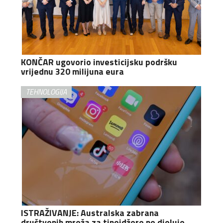
KONČAR ugovorio investicijsku podršku
vrijednu 320 milijuna eura
TEHNOLOGIJA
ISTRAŽIVANJE: Australska zabrana
društvenih mreža za tinejdžere ne djeluje