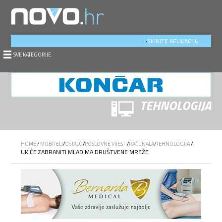
.
SKINITE APLIKACIJU
SVE KATEGORIJE
TEHNOLOGIJA
HOME
/
MOBITELI
/
OSTALO
/
POSLOVNE VIJESTI
/
RAČUNALA
/
TEHNOLOGIJA
/
UK ĆE ZABRANITI MLADIMA DRUŠTVENE MREŽE