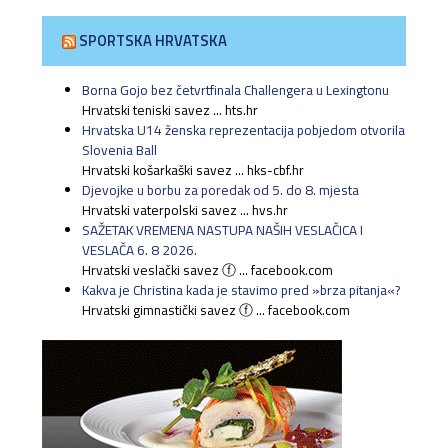
SPORTSKA HRVATSKA
Borna Gojo bez četvrtfinala Challengera u Lexingtonu
Hrvatski teniski savez ... hts.hr
Hrvatska U14 ženska reprezentacija pobjedom otvorila
Slovenia Ball
Hrvatski košarkaški savez ... hks-cbf.hr
Djevojke u borbu za poredak od 5. do 8. mjesta
Hrvatski vaterpolski savez ... hvs.hr
SAŽETAK VREMENA NASTUPA NAŠIH VESLAČICA I
VESLAČA 6. 8 2026.
Hrvatski veslački savez ⓕ ... facebook.com
Kakva je Christina kada je stavimo pred »brza pitanja«?
Hrvatski gimnastički savez ⓕ ... facebook.com