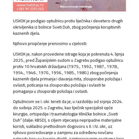
USKOK je podigao optužnicu protiv liječnika i devetero drugih
okrivljenika iz bolnice Sveti Duh, zbog počinjenja koruptivnih
kaznenih djela.
Njihovo priopćenje prenosimo u cijelostI:
USKOK je, nakon provedene istrage koja je pokrenuta 4. lipnja
2025., pred Županijskim sudom u Zagrebu podigao optužnicu
protiv 10 hrvatskih državljana (1975., 1992., 1987., 1978.,
1954., 1946., 1970., 1956., 1985., 1980.) zbog počinjenja
kaznenih djela primanja i davanja mita, zlouporabe položaja i
ovlasti, poticanja na zlouporabu položaja i ovlasti te
pomaganja u zlouporabi položaja i ovlasti.
Optužnicom se I. okr. tereti da je, u razdoblju od srpnja 2024.
do svibnja 2025. u Zagrebu, kao liječnik specijalist opće
kirurgije, ortopedije i traumatologije Kliničke bolnice „Sveti
Duh“ (dalje: KBSD), s ciljem stjecanja nepripadne materijalne
koristi, sukladno prethodnom dogovoru s II. i IV. okr., uz
njihovo posredovanje u zamjenu za određenu novčanu
naknadu koju su kasnije dijelili, zainteresiranim osobama koje