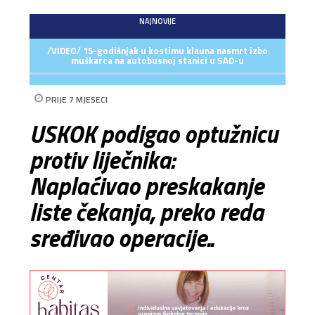
NAJNOVIJE
/VIDEO/ 15-godišnjak u kostimu klauna nasmrt izbo
muškarca na autobusnoj stanici u SAD-u
PRIJE 7 MJESECI
USKOK podigao optužnicu
protiv liječnika:
Naplaćivao preskakanje
liste čekanja, preko reda
sređivao operacije..