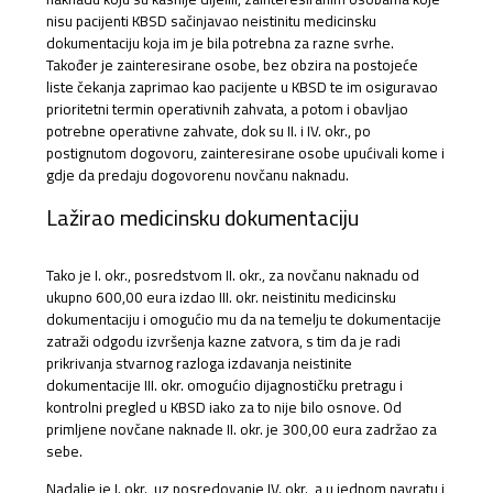
nisu pacijenti KBSD sačinjavao neistinitu medicinsku
dokumentaciju koja im je bila potrebna za razne svrhe.
Također je zainteresirane osobe, bez obzira na postojeće
liste čekanja zaprimao kao pacijente u KBSD te im osiguravao
prioritetni termin operativnih zahvata, a potom i obavljao
potrebne operativne zahvate, dok su II. i IV. okr., po
postignutom dogovoru, zainteresirane osobe upućivali kome i
gdje da predaju dogovorenu novčanu naknadu.
Lažirao medicinsku dokumentaciju
Tako je I. okr., posredstvom II. okr., za novčanu naknadu od
ukupno 600,00 eura izdao III. okr. neistinitu medicinsku
dokumentaciju i omogućio mu da na temelju te dokumentacije
zatraži odgodu izvršenja kazne zatvora, s tim da je radi
prikrivanja stvarnog razloga izdavanja neistinite
dokumentacije III. okr. omogućio dijagnostičku pretragu i
kontrolni pregled u KBSD iako za to nije bilo osnove. Od
primljene novčane naknade II. okr. je 300,00 eura zadržao za
sebe.
Nadalje je I. okr., uz posredovanje IV. okr., a u jednom navratu i