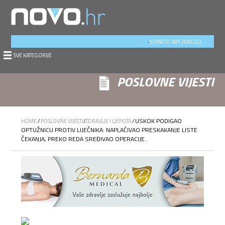
.
SKINITE APLIKACIJU
SVE KATEGORIJE
POSLOVNE VIJESTI
USKOK PODIGAO
HOME
/
POSLOVNE VIJESTI
/
ZDRAVLJE I LJEPOTA
/
OPTUŽNICU PROTIV LIJEČNIKA: NAPLAĆIVAO PRESKAKANJE LISTE
ČEKANJA, PREKO REDA SREĐIVAO OPERACIJE..