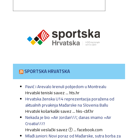
SPORTSKA HRVATSKA
Pavić i Arevalo krenuli pobjedom u Montrealu
Hrvatski teniski savez ... hts.hr
Hrvatska ženska U14 reprezentacija poražena od
aktualnih prvakinja Mađarske na Slovenia Ballu
Hrvatski košarkaški savez ... hks-cbf.hr
Nekada je bio »Air Jordan\\\', danas imamo »Air
Croatia\\\'!
Hrvatski veslački savez ⓕ ... facebook.com
Mlađi juniori: Novi poraz od Mađarske, sutra borba za