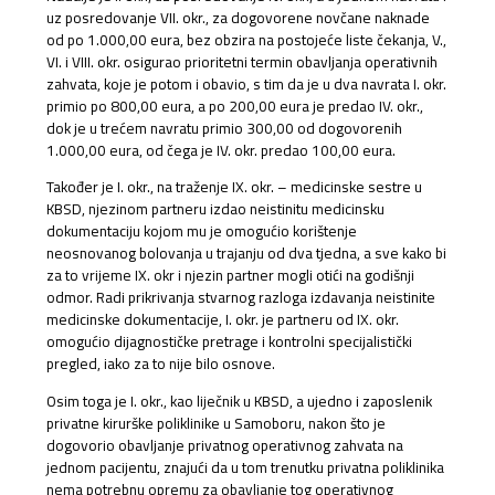
uz posredovanje VII. okr., za dogovorene novčane naknade
od po 1.000,00 eura, bez obzira na postojeće liste čekanja, V.,
VI. i VIII. okr. osigurao prioritetni termin obavljanja operativnih
zahvata, koje je potom i obavio, s tim da je u dva navrata I. okr.
primio po 800,00 eura, a po 200,00 eura je predao IV. okr.,
dok je u trećem navratu primio 300,00 od dogovorenih
1.000,00 eura, od čega je IV. okr. predao 100,00 eura.
Također je I. okr., na traženje IX. okr. – medicinske sestre u
KBSD, njezinom partneru izdao neistinitu medicinsku
dokumentaciju kojom mu je omogućio korištenje
neosnovanog bolovanja u trajanju od dva tjedna, a sve kako bi
za to vrijeme IX. okr i njezin partner mogli otići na godišnji
odmor. Radi prikrivanja stvarnog razloga izdavanja neistinite
medicinske dokumentacije, I. okr. je partneru od IX. okr.
omogućio dijagnostičke pretrage i kontrolni specijalistički
pregled, iako za to nije bilo osnove.
Osim toga je I. okr., kao liječnik u KBSD, a ujedno i zaposlenik
privatne kirurške poliklinike u Samoboru, nakon što je
dogovorio obavljanje privatnog operativnog zahvata na
jednom pacijentu, znajući da u tom trenutku privatna poliklinika
nema potrebnu opremu za obavljanje tog operativnog