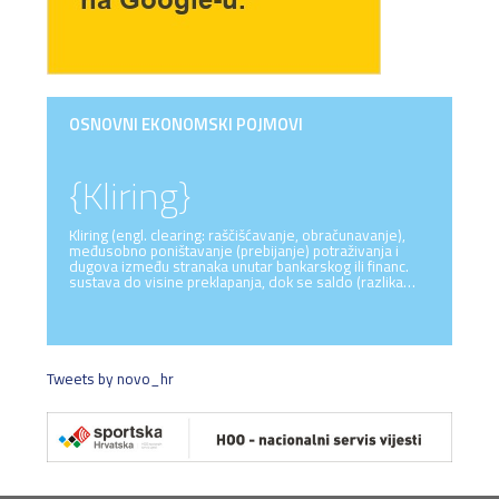
OSNOVNI EKONOMSKI POJMOVI
{Kliring}
Kliring (engl. clearing: raščišćavanje, obračunavanje),
međusobno poništavanje (prebijanje) potraživanja i
dugova između stranaka unutar bankarskog ili financ.
sustava do visine preklapanja, dok se saldo (razlika…
Tweets by novo_hr