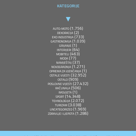
KATEGORIJE
(1.756)
AUTO-MOTO
(2)
DEKORACIJA
(733)
EKO INDUSTRIJA
(1.039)
GASTRONOMIJA
(1)
GRIJANJE
(64)
INTERIJERI
(463)
MOBITELI
(77)
MODA
(37)
NAMJEŠTAJ
(1.271)
NOVOGRADNJA
(1)
OPREMA ZA VJENČANJA
(32.952)
OSTALE VIJESTI
(909)
OSTALO
(27.432)
POSLOVNE VIJESTI
(506)
RAČUNALA
(1)
RASVJETA
(14.348)
SPORT
(2.072)
TEHNOLOGIJA
(3.038)
TURIZAM
(1.969)
UNCATEGORIZED
(1.286)
ZDRAVLJE I LJEPOTA