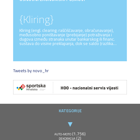
{Kliring}
Kliring (engl. clearing: raščišćavanje, obračunavanje),
međusobno poništavanje (prebijanje) potraživanja i
dugova između stranaka unutar bankarskog ili financ.
sustava do visine preklapanja, dok se saldo (razlika…
Tweets by novo_hr
KATEGORIJE
(1.756)
AUTO-MOTO
(2)
DEKORACIJA