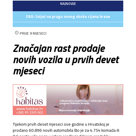
NAJNOVIJE
FAO: Svijet na pragu novog skoka cijena hrane
PRIJE 9 MJESECI
Značajan rast prodaje
novih vozila u prvih devet
mjeseci
Tijekom prvih deset mjeseci ove godine u Hrvatskoj je
prodano 60.896 novih automobila što je za 4.754 komada ili