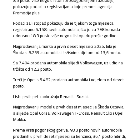
8,5 posto više nego u istom prošlogodišnjem razdoblju,
pokazuju podaci o registracijama koje prenosi agencija
Promocija plus.
Podaci za listopad pokazuju da je tijekom toga mjeseca
registrirano 5.158 novih automobila, što je za 798 komada
odnosno 18,3 posto više nego u listopadu prošle godine.
Najprodavanija marka u prvih deset mjeseci 2025. bila je
Škoda s 8.259 automobila i tržišnim udjelom od 13,6 posto.
Sa 7.404 prodana automobila slijedi Volkswagen, uz udio na
tržištu od 12,2 posto.
Treći je Opel s 5.482 prodana automobila i udjelom od devet
posto.
Listu prvih pet zaokružuju Renault i Suzuki.
Najprodavaniji model u prvih deset mjeseci je Škoda Octavia,
a slijede Opel Corsa, Volkswagen T-Cross, Renault Clio i Opel
Mokka.
Prema vrsti pogonskog goriva, 48,3 posto novih automobila
prodanih u prvih deset mjeseci su benzinci, 36,1 posto hibridi,