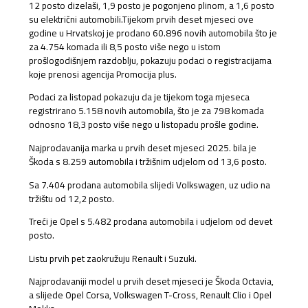
12 posto dizelaši, 1,9 posto je pogonjeno plinom, a 1,6 posto
su električni automobili.Tijekom prvih deset mjeseci ove
godine u Hrvatskoj je prodano 60.896 novih automobila što je
za 4.754 komada ili 8,5 posto više nego u istom
prošlogodišnjem razdoblju, pokazuju podaci o registracijama
koje prenosi agencija Promocija plus.
Podaci za listopad pokazuju da je tijekom toga mjeseca
registrirano 5.158 novih automobila, što je za 798 komada
odnosno 18,3 posto više nego u listopadu prošle godine.
Najprodavanija marka u prvih deset mjeseci 2025. bila je
Škoda s 8.259 automobila i tržišnim udjelom od 13,6 posto.
Sa 7.404 prodana automobila slijedi Volkswagen, uz udio na
tržištu od 12,2 posto.
Treći je Opel s 5.482 prodana automobila i udjelom od devet
posto.
Listu prvih pet zaokružuju Renault i Suzuki.
Najprodavaniji model u prvih deset mjeseci je Škoda Octavia,
a slijede Opel Corsa, Volkswagen T-Cross, Renault Clio i Opel