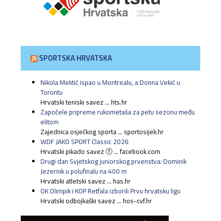
SPORTSKA HRVATSKA
Nikola Mektić ispao u Montrealu, a Donna Vekić u
Torontu
Hrvatski teniski savez ... hts.hr
Započele pripreme rukometaša za petu sezonu među
elitom
Zajednica osječkog sporta ... sportosijek.hr
WDF JAKO SPORT Classic 2026
Hrvatski pikado savez ⓕ ... facebook.com
Drugi dan Svjetskog juniorskog prvenstva: Dominik
Jezernik u polufinalu na 400 m
Hrvatski atletski savez ... has.hr
OK Olimpik i KOP Retfala izborili Prvu hrvatsku ligu
Hrvatski odbojkaški savez ... hos-cvf.hr