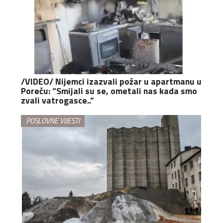
/VIDEO/ Nijemci izazvali požar u apartmanu u
Poreču: “Smijali su se, ometali nas kada smo
zvali vatrogasce..”
POSLOVNE VIJESTI