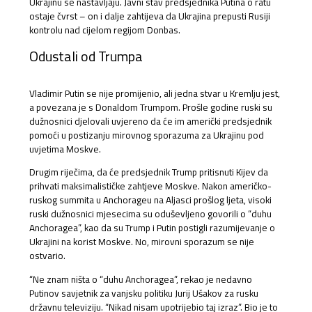
Ukrajinu se nastavljaju. Javni stav predsjednika Putina o ratu
ostaje čvrst – on i dalje zahtijeva da Ukrajina prepusti Rusiji
kontrolu nad cijelom regijom Donbas.
Odustali od Trumpa
Vladimir Putin se nije promijenio, ali jedna stvar u Kremlju jest,
a povezana je s Donaldom Trumpom. Prošle godine ruski su
dužnosnici djelovali uvjereno da će im američki predsjednik
pomoći u postizanju mirovnog sporazuma za Ukrajinu pod
uvjetima Moskve.
Drugim riječima, da će predsjednik Trump pritisnuti Kijev da
prihvati maksimalističke zahtjeve Moskve. Nakon američko-
ruskog summita u Anchorageu na Aljasci prošlog ljeta, visoki
ruski dužnosnici mjesecima su oduševljeno govorili o “duhu
Anchoragea”, kao da su Trump i Putin postigli razumijevanje o
Ukrajini na korist Moskve. No, mirovni sporazum se nije
ostvario.
“Ne znam ništa o “duhu Anchoragea”, rekao je nedavno
Putinov savjetnik za vanjsku politiku Jurij Ušakov za rusku
državnu televiziju. “Nikad nisam upotrijebio taj izraz”. Bio je to