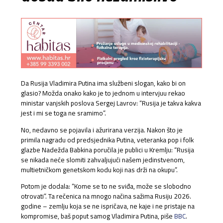
Da Rusija Vladimira Putina ima službeni slogan, kako bi on
glasio? Možda onako kako je to jednom u intervjuu rekao
ministar vanjskih poslova Sergej Lavrov: “Rusija je takva kakva
jest i mi se toga ne sramimo”.
No, nedavno se pojavila i ažurirana verzija. Nakon što je
primila nagradu od predsjednika Putina, veteranka pop i folk
glazbe Nadežda Babkina poručila je publici u Kremlju: “Rusija
se nikada neće slomiti zahvaljujući našem jedinstvenom,
multietničkom genetskom kodu koji nas drži na okupu”.
Potom je dodala: “Kome se to ne sviđa, može se slobodno
otrovati”. Ta rečenica na mnogo načina sažima Rusiju 2026.
godine – zemlju koja se ne ispričava, ne kaje i ne pristaje na
kompromise, baš poput samog Vladimira Putina, piše
BBC
.