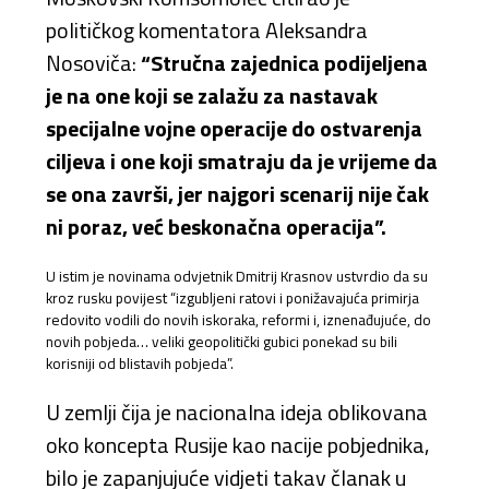
političkog komentatora Aleksandra
Nosoviča:
“Stručna zajednica podijeljena
je na one koji se zalažu za nastavak
specijalne vojne operacije do ostvarenja
ciljeva i one koji smatraju da je vrijeme da
se ona završi, jer najgori scenarij nije čak
ni poraz, već beskonačna operacija”.
U istim je novinama odvjetnik Dmitrij Krasnov ustvrdio da su
kroz rusku povijest “izgubljeni ratovi i ponižavajuća primirja
redovito vodili do novih iskoraka, reformi i, iznenađujuće, do
novih pobjeda… veliki geopolitički gubici ponekad su bili
korisniji od blistavih pobjeda”.
U zemlji čija je nacionalna ideja oblikovana
oko koncepta Rusije kao nacije pobjednika,
bilo je zapanjujuće vidjeti takav članak u