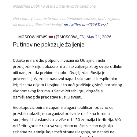
Nadezhda Babkina at the State Awards ceremony:
Our country is home to many nationalities, classes, and religions,
all united by "Russian identity."
pic.twitter.com/tYYBTLessl
— MOSCOW NEWS
(@MOSCOW_EN)
May 21, 2026
Putinov ne pokazuje žaljenje
Otkako je naredio potpunu invaziju na Ukrajinu, ruski
predsjednik nije pokazao ni trunke žaljenja zbog svoje odluke
niti namjeru da prekine sukobe. Ovaj tjedan Rusija je
pokrenula još jedan masovni napad raketama i bespilotnim
letjelicama diljem Ukrajine, i to uoči godišnjeg Međunarodnog
ekonomskog foruma u Sankt Peterburgu, događaja
osmišljenog da predstavi Rusiju svijetu.
Visokopozicionirani zapadni ulagači i političari odavno su
prestali dolaziti, no organizatori tvrde da će na forumu
sudjelovati izaslanstva iz više od 130 zemalja i teritorija. Više
od četiri godine rata sa susjedom ne čini se kao najbolja
reklama za zemlju koja traži strana ulaganja, no napadi na