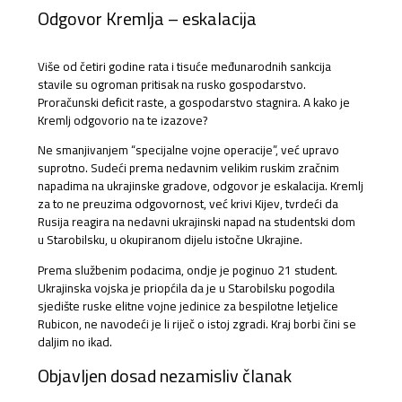
Odgovor Kremlja – eskalacija
Više od četiri godine rata i tisuće međunarodnih sankcija
stavile su ogroman pritisak na rusko gospodarstvo.
Proračunski deficit raste, a gospodarstvo stagnira. A kako je
Kremlj odgovorio na te izazove?
Ne smanjivanjem “specijalne vojne operacije”, već upravo
suprotno. Sudeći prema nedavnim velikim ruskim zračnim
napadima na ukrajinske gradove, odgovor je eskalacija. Kremlj
za to ne preuzima odgovornost, već krivi Kijev, tvrdeći da
Rusija reagira na nedavni ukrajinski napad na studentski dom
u Starobilsku, u okupiranom dijelu istočne Ukrajine.
Prema službenim podacima, ondje je poginuo 21 student.
Ukrajinska vojska je priopćila da je u Starobilsku pogodila
sjedište ruske elitne vojne jedinice za bespilotne letjelice
Rubicon, ne navodeći je li riječ o istoj zgradi. Kraj borbi čini se
daljim no ikad.
Objavljen dosad nezamisliv članak