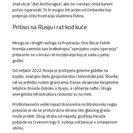
znak da je “duh Anchoragea”, ako ne i nestao, onda barem
počeo isparavati. To bi mogao biti jedan od čimbenika koji
potpiruju očitu frustraciju Vladimira Putina.
Pritisci na Rusiju i rat kod kuće
Mnogo je i drugih razloga za frustraciju. Ono što je čelnik
Kremlja zamislio kao kratkotrajnu “specijalnu vojnu operaciju”
pretvorilo se u krvavi rat iscrpljivanja koji je sada u petoj
godini.
Od veljače 2022. Rusija je pretrpjela goleme gubitke na
bojištu, značajnu štetu gospodarstvu i tehnološki pad. Štoviše,
rat se približio ruskim granicama. Danas ukrajinske bespilotne
letjelice dosežu duboko u Rusiju, a rafinerije nafte i druga
energetska infrastruktura redovito su na meti.
Prošlomjesečni veliki napad dronovima na Moskovsku regiju
pokazao je da se protuzračna obrana oko glavnog grada
može probiti. Zbog straha od napada, godišnja Parada
pobjede na Crvenom trgu 9. svibnja održana je u smanjenom
obimu.