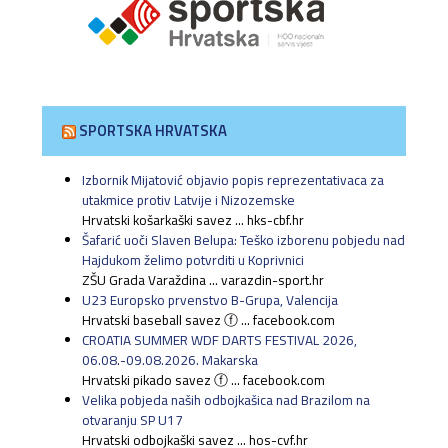
SPORTSKA HRVATSKA
Izbornik Mijatović objavio popis reprezentativaca za
utakmice protiv Latvije i Nizozemske
Hrvatski košarkaški savez ... hks-cbf.hr
Šafarić uoči Slaven Belupa: Teško izborenu pobjedu nad
Hajdukom želimo potvrditi u Koprivnici
ZŠU Grada Varaždina ... varazdin-sport.hr
U23 Europsko prvenstvo B-Grupa, Valencija
Hrvatski baseball savez ⓕ ... facebook.com
CROATIA SUMMER WDF DARTS FESTIVAL 2026,
06.08.-09.08.2026. Makarska
Hrvatski pikado savez ⓕ ... facebook.com
Velika pobjeda naših odbojkašica nad Brazilom na
otvaranju SP U17
Hrvatski odbojkaški savez ... hos-cvf.hr