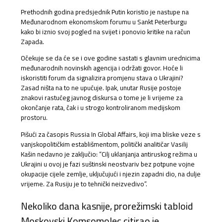
Prethodnih godina predsjednik Putin koristio je nastupe na
Međunarodnom ekonomskom forumu u Sankt Peterburgu
kako bi iznio svoj pogled na svijet i ponovio kritike na račun
Zapada.
Očekuje se da će se i ove godine sastati s glavnim urednicima
međunarodnih novinskih agencija i održati govor. Hoće li
iskoristiti forum da signalizira promjenu stava o Ukrajini?
Zasad ništa na to ne upućuje. Ipak, unutar Rusije postoje
znakovi rastućeg javnog diskursa o tome je li vrijeme za
okončanje rata, čak i u strogo kontroliranom medijskom
prostoru.
Pišući za časopis Russia In Global Affairs, koji ima bliske veze s
vanjskopolitičkim establišmentom, politički analitičar Vasilij
Kašin nedavno je zaključio: “Cilj uklanjanja antiruskog režima u
Ukrajini u ovoj je fazi suštinski neostvariv bez potpune vojne
okupacije cijele zemlje, uključujući i njezin zapadni dio, na dulje
vrijeme. Za Rusiju je to tehnički neizvedivo”.
Nekoliko dana kasnije, prorežimski tabloid
Moskovski Komsomolec citirao je