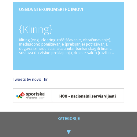
OSNOVNI EKONOMSKI POJMOVI
{Kliring}
Kliring (engl. clearing: raščišćavanje, obračunavanje),
međusobno poništavanje (prebijanje) potraživanja i
dugova između stranaka unutar bankarskog ili financ.
sustava do visine preklapanja, dok se saldo (razlika…
Tweets by novo_hr
KATEGORIJE