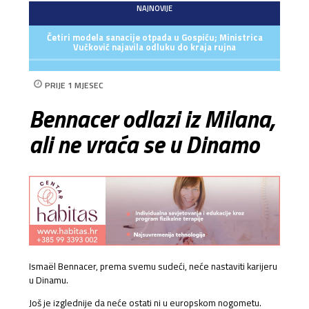
NAJNOVIJE
Četiri modela sanacije otpada u Gospiću; Ministrica
Vučković najavila odluku do kraja rujna
PRIJE 1 MJESEC
Bennacer odlazi iz Milana,
ali ne vraća se u Dinamo
Ismaël Bennacer, prema svemu sudeći, neće nastaviti karijeru
u Dinamu.
Još je izglednije da neće ostati ni u europskom nogometu.