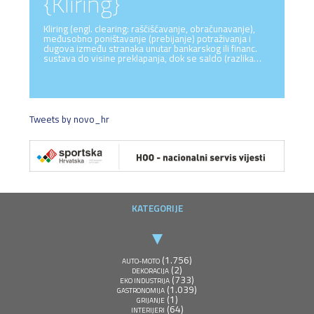
{Kliring}
Kliring (engl. clearing: raščišćavanje, obračunavanje),
međusobno poništavanje (prebijanje) potraživanja i
dugova između stranaka unutar bankarskog ili financ.
sustava do visine preklapanja, dok se saldo (razlika…
Tweets by novo_hr
KATEGORIJE
(1.756)
AUTO-MOTO
(2)
DEKORACIJA
(733)
EKO INDUSTRIJA
(1.039)
GASTRONOMIJA
(1)
GRIJANJE
(64)
INTERIJERI