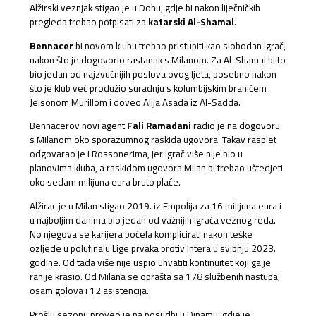
Alžirski veznjak stigao je u Dohu, gdje bi nakon liječničkih
pregleda trebao potpisati za
katarski Al-Shamal
.
Bennacer
bi novom klubu trebao pristupiti kao slobodan igrač,
nakon što je dogovorio rastanak s Milanom. Za Al-Shamal bi to
bio jedan od najzvučnijih poslova ovog ljeta, posebno nakon
što je klub već produžio suradnju s kolumbijskim braničem
Jeisonom Murillom i doveo Alija Asada iz Al-Sadda.
Bennacerov novi agent
Fali Ramadani
radio je na dogovoru
s Milanom oko sporazumnog raskida ugovora. Takav rasplet
odgovarao je i Rossonerima, jer igrač više nije bio u
planovima kluba, a raskidom ugovora Milan bi trebao uštedjeti
oko sedam milijuna eura bruto plaće.
Alžirac je u Milan stigao 2019. iz Empolija za 16 milijuna eura i
u najboljim danima bio jedan od važnijih igrača veznog reda.
No njegova se karijera počela komplicirati nakon teške
ozljede u polufinalu Lige prvaka protiv Intera u svibnju 2023.
godine. Od tada više nije uspio uhvatiti kontinuitet koji ga je
ranije krasio. Od Milana se oprašta sa 178 službenih nastupa,
osam golova i 12 asistencija.
Prošlu sezonu proveo je na posudbi u Dinamu, gdje je