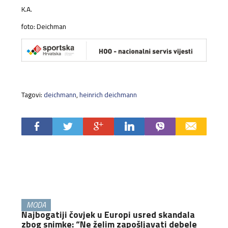
K.A.
foto: Deichman
Tagovi:
deichmann
,
heinrich deichmann
MODA
Najbogatiji čovjek u Europi usred skandala
zbog snimke: “Ne želim zapošljavati debele