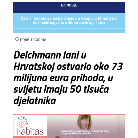
NAJNOVIJE
Četiri modela sanacije otpada u Gospiću; Ministrica
Vučković najavila odluku do kraja rujna
PRIJE 1 GODINA
Deichmann lani u
Hrvatskoj ostvario oko 73
milijuna eura prihoda, u
svijetu imaju 50 tisuća
djelatnika