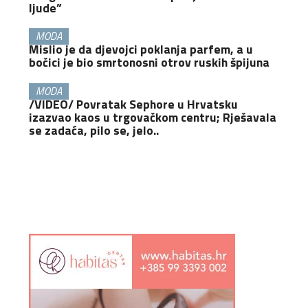
ljude”
MODA
Mislio je da djevojci poklanja parfem, a u
bočici je bio smrtonosni otrov ruskih špijuna
MODA
/VIDEO/ Povratak Sephore u Hrvatsku
izazvao kaos u trgovačkom centru; Rješavala
se zadaća, pilo se, jelo..