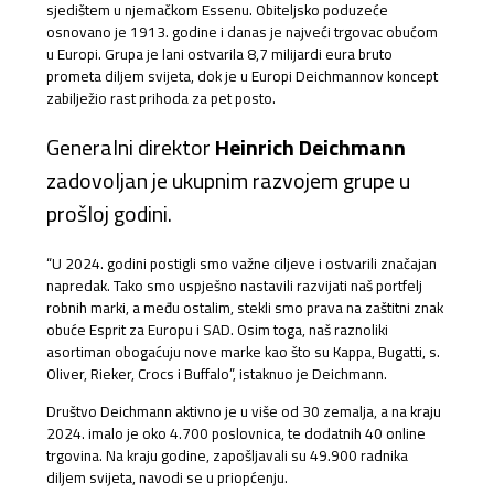
sjedištem u njemačkom Essenu. Obiteljsko poduzeće
osnovano je 1913. godine i danas je najveći trgovac obućom
u Europi. Grupa je lani ostvarila 8,7 milijardi eura bruto
prometa diljem svijeta, dok je u Europi Deichmannov koncept
zabilježio rast prihoda za pet posto.
Generalni direktor
Heinrich Deichmann
zadovoljan je ukupnim razvojem grupe u
prošloj godini.
“U 2024. godini postigli smo važne ciljeve i ostvarili značajan
napredak. Tako smo uspješno nastavili razvijati naš portfelj
robnih marki, a među ostalim, stekli smo prava na zaštitni znak
obuće Esprit za Europu i SAD. Osim toga, naš raznoliki
asortiman obogaćuju nove marke kao što su Kappa, Bugatti, s.
Oliver, Rieker, Crocs i Buffalo”, istaknuo je Deichmann.
Društvo Deichmann aktivno je u više od 30 zemalja, a na kraju
2024. imalo je oko 4.700 poslovnica, te dodatnih 40 online
trgovina. Na kraju godine, zapošljavali su 49.900 radnika
diljem svijeta, navodi se u priopćenju.