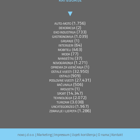
(1.756)
AUTO-MOTO
(2)
DEKORACIJA
(733)
EKO INDUSTRIJA
(1.039)
GASTRONOMIJA
(1)
GRIJANJE
(64)
INTERIJERI
(463)
MOBITELI
(77)
MODA
(37)
NAMJEŠTAJ
(1.271)
NOVOGRADNJA
(1)
OPREMA ZA VJENČANJA
(32.950)
OSTALE VIJESTI
(909)
OSTALO
(27.431)
POSLOVNE VIJESTI
(506)
RAČUNALA
(1)
RASVJETA
(14.347)
SPORT
(2.072)
TEHNOLOGIJA
(3.038)
TURIZAM
(1.967)
UNCATEGORIZED
(1.286)
ZDRAVLJE I LJEPOTA
novo j.d.o.o. |
Marketing
|
Impressum
|
Uvjeti korištenja
|
O nama
|
Kontakt