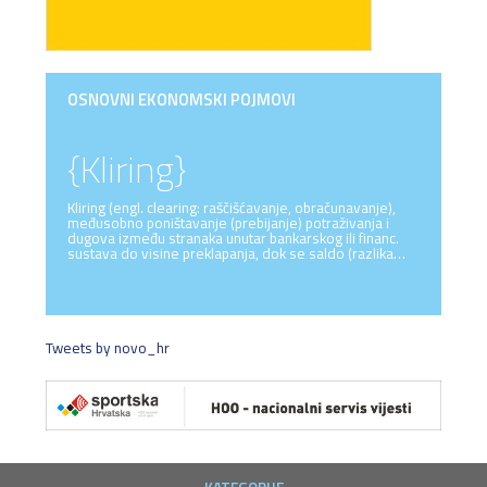
OSNOVNI EKONOMSKI POJMOVI
{Kliring}
Kliring (engl. clearing: raščišćavanje, obračunavanje),
međusobno poništavanje (prebijanje) potraživanja i
dugova između stranaka unutar bankarskog ili financ.
sustava do visine preklapanja, dok se saldo (razlika…
Tweets by novo_hr
KATEGORIJE