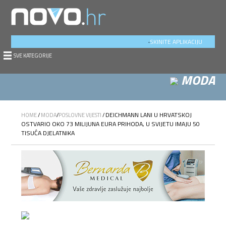
.
SKINITE APLIKACIJU
SVE KATEGORIJE
MODA
DEICHMANN LANI U HRVATSKOJ
HOME
/
MODA
/
POSLOVNE VIJESTI
/
OSTVARIO OKO 73 MILIJUNA EURA PRIHODA, U SVIJETU IMAJU 50
TISUĆA DJELATNIKA