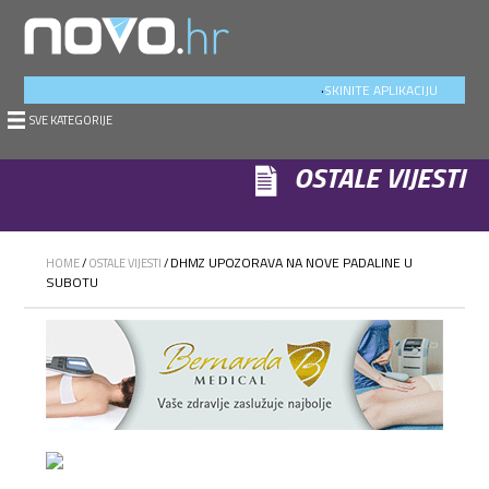
.
SKINITE APLIKACIJU
SVE KATEGORIJE
OSTALE VIJESTI
DHMZ UPOZORAVA NA NOVE PADALINE U
HOME
/
OSTALE VIJESTI
/
SUBOTU