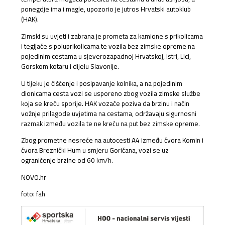
ponegdje ima i magle, upozorio je jutros Hrvatski autoklub
(HAK).
Zimski su uvjeti i zabrana je prometa za kamione s prikolicama
i tegljače s poluprikolicama te vozila bez zimske opreme na
pojedinim cestama u sjeverozapadnoj Hrvatskoj, Istri, Lici,
Gorskom kotaru i dijelu Slavonije.
U tijeku je čišćenje i posipavanje kolnika, a na pojedinim
dionicama cesta vozi se usporeno zbog vozila zimske službe
koja se kreću sporije. HAK vozače poziva da brzinu i način
vožnje prilagode uvjetima na cestama, održavaju sigurnosni
razmak između vozila te ne kreću na put bez zimske opreme.
Zbog prometne nesreće na autocesti A4 između čvora Komin i
čvora Breznički Hum u smjeru Goričana, vozi se uz
ograničenje brzine od 60 km/h.
NOVO.hr
foto: fah