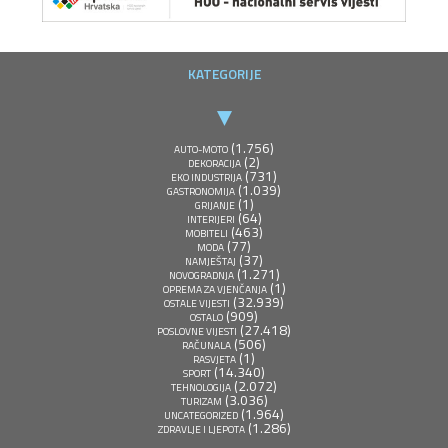
KATEGORIJE
(1.756)
AUTO-MOTO
(2)
DEKORACIJA
(731)
EKO INDUSTRIJA
(1.039)
GASTRONOMIJA
(1)
GRIJANJE
(64)
INTERIJERI
(463)
MOBITELI
(77)
MODA
(37)
NAMJEŠTAJ
(1.271)
NOVOGRADNJA
(1)
OPREMA ZA VJENČANJA
(32.939)
OSTALE VIJESTI
(909)
OSTALO
(27.418)
POSLOVNE VIJESTI
(506)
RAČUNALA
(1)
RASVJETA
(14.340)
SPORT
(2.072)
TEHNOLOGIJA
(3.036)
TURIZAM
(1.964)
UNCATEGORIZED
(1.286)
ZDRAVLJE I LJEPOTA