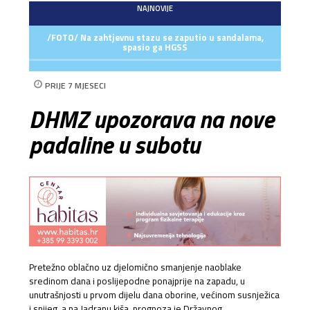
NAJNOVIJE
/FOTO/ Na zahtjevnu stazu se zaputio u sandalama,
spasio ga HGSS
PRIJE 7 MJESECI
DHMZ upozorava na nove
padaline u subotu
Pretežno oblačno uz djelomično smanjenje naoblake
sredinom dana i poslijepodne ponajprije na zapadu, u
unutrašnjosti u prvom dijelu dana oborine, većinom susnježica
i snijeg, a na Jadranu kiša, prognoza je Državnog