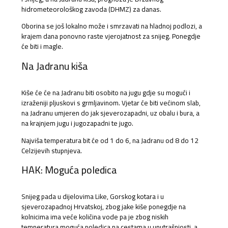
hidrometeorološkog zavoda (DHMZ) za danas.
Oborina se još lokalno može i smrzavati na hladnoj podlozi, a
krajem dana ponovno raste vjerojatnost za snijeg. Ponegdje
će biti i magle.
Na Jadranu kiša
Kiše će će na Jadranu biti osobito na jugu gdje su mogući i
izraženiji pljuskovi s grmljavinom. Vjetar će biti većinom slab,
na Jadranu umjeren do jak sjeverozapadni, uz obalu i bura, a
na krajnjem jugu i jugozapadni te jugo.
Najviša temperatura bit će od 1 do 6, na Jadranu od 8 do 12
Celzijevih stupnjeva.
HAK: Moguća poledica
Snijeg pada u dijelovima Like, Gorskog kotara i u
sjeverozapadnoj Hrvatskoj, zbog jake kiše ponegdje na
kolnicima ima veće količina vode pa je zbog niskih
temperatura moguća poledica na cestama u unutrašnjosti, a