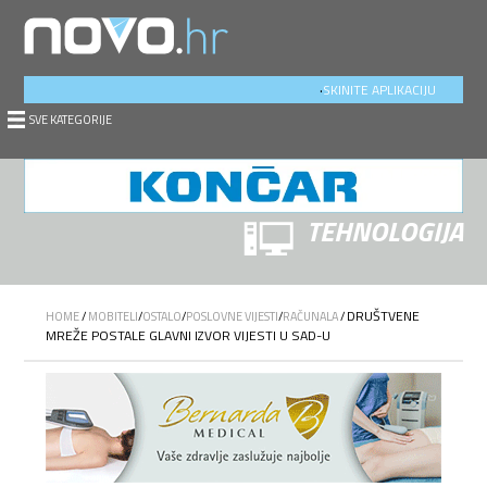
.
SKINITE APLIKACIJU
SVE KATEGORIJE
TEHNOLOGIJA
DRUŠTVENE
HOME
/
MOBITELI
/
OSTALO
/
POSLOVNE VIJESTI
/
RAČUNALA
/
MREŽE POSTALE GLAVNI IZVOR VIJESTI U SAD-U