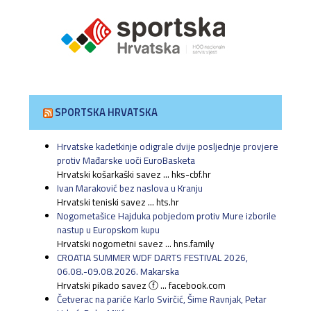
SPORTSKA HRVATSKA
Hrvatske kadetkinje odigrale dvije posljednje provjere
protiv Mađarske uoči EuroBasketa
Hrvatski košarkaški savez ... hks-cbf.hr
Ivan Maraković bez naslova u Kranju
Hrvatski teniski savez ... hts.hr
Nogometašice Hajduka pobjedom protiv Mure izborile
nastup u Europskom kupu
Hrvatski nogometni savez ... hns.family
CROATIA SUMMER WDF DARTS FESTIVAL 2026,
06.08.-09.08.2026. Makarska
Hrvatski pikado savez ⓕ ... facebook.com
Četverac na pariće Karlo Svirčić, Šime Ravnjak, Petar