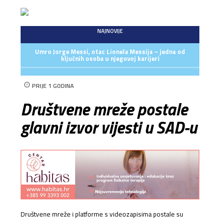
NAJNOVIJE
Umro Jorge Messi, otac Lionela Messija – jedna od
ključnih osoba u njegovoj karijeri
PRIJE 1 GODINA
Društvene mreže postale
glavni izvor vijesti u SAD-u
Društvene mreže i platforme s videozapisima postale su