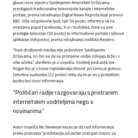
glavni izvor vijesti u Sjedinjenim Američkim Državama
prestigavši tradicionalne televizijske kanale i internetske
portale, prema istraživanju Digital News Reporta koje prenosi
BBC. Više od polovine ljudi, njih 54 posto, informira se na
mrežama poput Facebooka, X-a i YouTubea, čime su one
prestigle televiziju (50 posto) te informativne portale i njihove
aplikacije (48 posto), prema istraživanju instituta Reuters.
“Rast društvenih medija nije jedinstven Sjedinjenim
Državama, no čini se da se promjene ondje odvijaju brže i s
više učinka”, utvrđeno je u izvješću. Voditelj podcasta Joe
Rogan bio je u tome najistaknutija ličnost, pri čemu je gotovo
četvrtina sudionika (22 posto) rekla da im je on u proteklom
tjednu bio izvor informiranja.
“Političari radije razgovaraju s pristranim
internetskim voditeljima nego s
novinarima”
Autor izvješća Nic Newman kazao je da rast informiranja
preko podcasta “predstavlja još jedan značajan izazov za