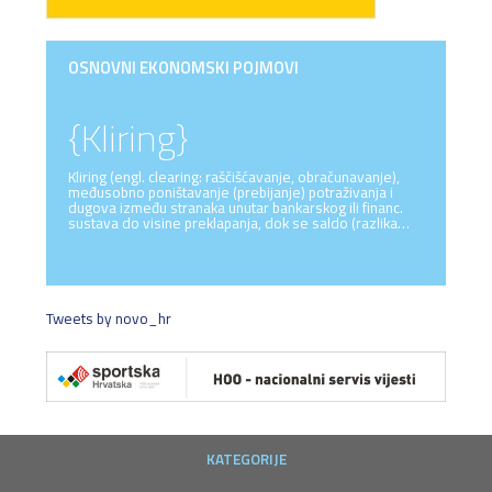
OSNOVNI EKONOMSKI POJMOVI
{Kliring}
Kliring (engl. clearing: raščišćavanje, obračunavanje),
međusobno poništavanje (prebijanje) potraživanja i
dugova između stranaka unutar bankarskog ili financ.
sustava do visine preklapanja, dok se saldo (razlika…
Tweets by novo_hr
KATEGORIJE