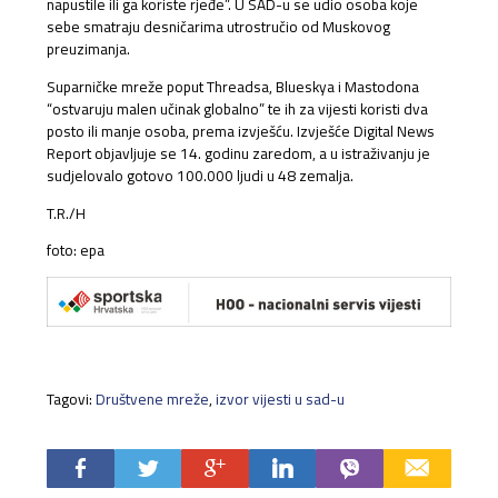
napustile ili ga koriste rjeđe”. U SAD-u se udio osoba koje
sebe smatraju desničarima utrostručio od Muskovog
preuzimanja.
Suparničke mreže poput Threadsa, Blueskya i Mastodona
“ostvaruju malen učinak globalno” te ih za vijesti koristi dva
posto ili manje osoba, prema izvješću. Izvješće Digital News
Report objavljuje se 14. godinu zaredom, a u istraživanju je
sudjelovalo gotovo 100.000 ljudi u 48 zemalja.
T.R./H
foto: epa
Tagovi:
Društvene mreže
,
izvor vijesti u sad-u