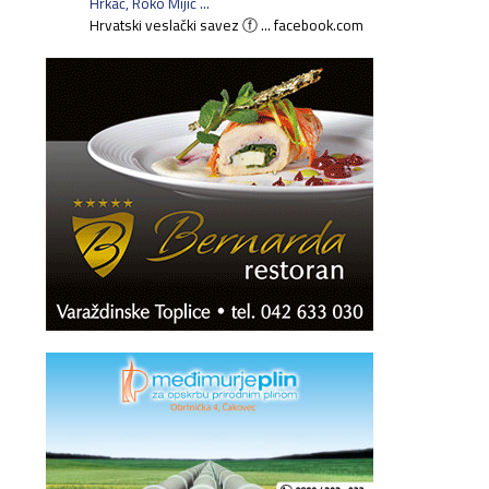
Hrkać, Roko Mijić ...
Hrvatski veslački savez ⓕ ... facebook.com