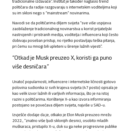
tradicionalne izdavače”. Institut je također naglasio trend
političara da radije razgovaraju s internetskim voditeljima koji
su im skloni nego s “mainstream” novinarima.
Navodi se da političarima diljem svijeta “sve više uspijeva
zaobilaženje tradicionalnog novinarstva u korist prijateljski
nastrojenih i pristranih medija, voditelja i influencera koji često
dobivaju poseban pristup, no rijetko postavljaju teška pitanja,
pri čemu su mnogi bili upleteni u širenje lažnih vijesti”.
“Otkad je Musk preuzeo X, koristi ga puno
više desničara”
Unatoč popularnosti, influencere i internetske ličnosti gotovo
polovina sudionika iz svih krajeva svijeta (47 posto) opisala je
kao velik izvor lažnih ili varljivih informacija, što je na istoj
razini s političarima. Korištenje X-a kao izvora informiranja
postojano se povećava diljem svijeta, najviše u SAD-u.
Izvješće dodaje da je, otkako je Elon Musk preuzeo mrežu
2022., “znatno više ljudi sklonijih desnici, osobito mladih
muškaraca, pristupilo X-u, dok su ga neke progresivne publike