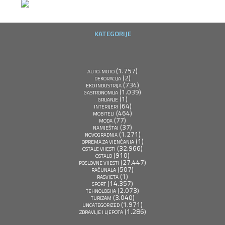
KATEGORIJE
(1.757)
AUTO-MOTO
(2)
DEKORACIJA
(734)
EKO INDUSTRIJA
(1.039)
GASTRONOMIJA
(1)
GRIJANJE
(64)
INTERIJERI
(464)
MOBITELI
(77)
MODA
(37)
NAMJEŠTAJ
(1.271)
NOVOGRADNJA
(1)
OPREMA ZA VJENČANJA
(32.966)
OSTALE VIJESTI
(910)
OSTALO
(27.447)
POSLOVNE VIJESTI
(507)
RAČUNALA
(1)
RASVJETA
(14.357)
SPORT
(2.073)
TEHNOLOGIJA
(3.040)
TURIZAM
(1.971)
UNCATEGORIZED
(1.286)
ZDRAVLJE I LJEPOTA