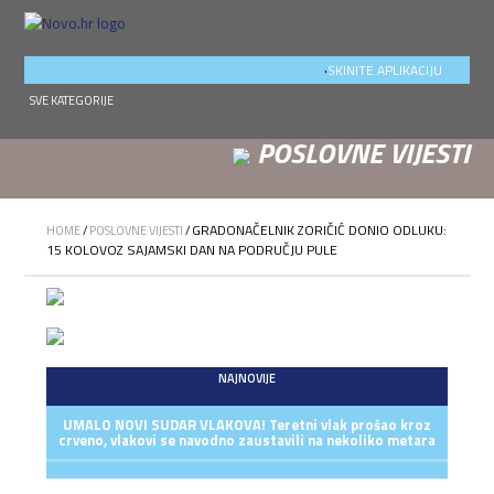
.
SKINITE APLIKACIJU
SVE KATEGORIJE
POSLOVNE VIJESTI
GRADONAČELNIK ZORIČIĆ DONIO ODLUKU:
HOME
/
POSLOVNE VIJESTI
/
15 KOLOVOZ SAJAMSKI DAN NA PODRUČJU PULE
NAJNOVIJE
UMALO NOVI SUDAR VLAKOVA! Teretni vlak prošao kroz
crveno, vlakovi se navodno zaustavili na nekoliko metara