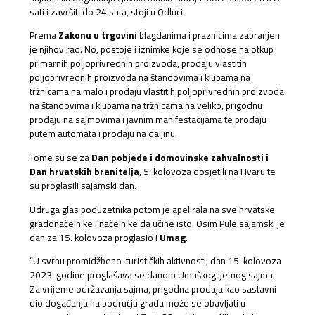
sati i završiti do 24 sata, stoji u Odluci.
Prema
Zakonu u trgovini
blagdanima i praznicima zabranjen
je njihov rad. No, postoje i iznimke koje se odnose na otkup
primarnih poljoprivrednih proizvoda, prodaju vlastitih
poljoprivrednih proizvoda na štandovima i klupama na
tržnicama na malo i prodaju vlastitih poljoprivrednih proizvoda
na štandovima i klupama na tržnicama na veliko, prigodnu
prodaju na sajmovima i javnim manifestacijama te prodaju
putem automata i prodaju na daljinu.
Tome su se za
Dan pobjede i domovinske zahvalnosti i
Dan hrvatskih branitelja
, 5. kolovoza dosjetili na Hvaru te
su proglasili sajamski dan.
Udruga glas poduzetnika potom je apelirala na sve hrvatske
gradonačelnike i načelnike da učine isto. Osim Pule sajamski je
dan za 15. kolovoza proglasio i
Umag
.
“U svrhu promidžbeno-turističkih aktivnosti, dan 15. kolovoza
2023. godine proglašava se danom Umaškog ljetnog sajma.
Za vrijeme održavanja sajma, prigodna prodaja kao sastavni
dio događanja na području grada može se obavljati u