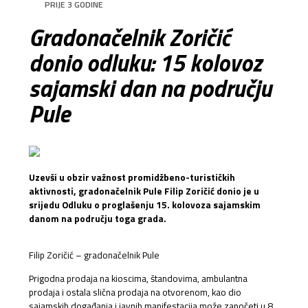
PRIJE 3 GODINE
Gradonačelnik Zoričić
donio odluku: 15 kolovoz
sajamski dan na području
Pule
Uzevši u obzir važnost promidžbeno-turističkih
aktivnosti, gradonačelnik Pule Filip Zoričić donio je u
srijedu Odluku o proglašenju 15. kolovoza sajamskim
danom na području toga grada.
Filip Zoričić – gradonačelnik Pule
Prigodna prodaja na kioscima, štandovima, ambulantna
prodaja i ostala slična prodaja na otvorenom, kao dio
sajamskih događanja i javnih manifestacija može započeti u 8