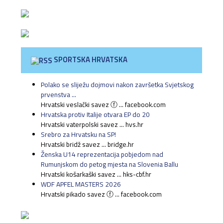
SPORTSKA HRVATSKA
Polako se sliježu dojmovi nakon završetka Svjetskog
prvenstva ...
Hrvatski veslački savez ⓕ ... facebook.com
Hrvatska protiv Italije otvara EP do 20
Hrvatski vaterpolski savez ... hvs.hr
Srebro za Hrvatsku na SP!
Hrvatski bridž savez ... bridge.hr
Ženska U14 reprezentacija pobjedom nad
Rumunjskom do petog mjesta na Slovenia Ballu
Hrvatski košarkaški savez ... hks-cbf.hr
WDF APFEL MASTERS 2026
Hrvatski pikado savez ⓕ ... facebook.com