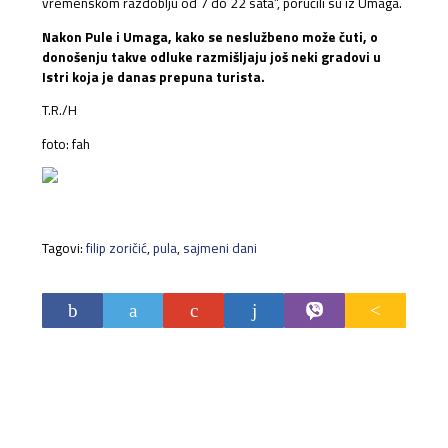
vremenskom razdoblju od 7 do 22 sata”, poručili su iz Umaga.
Nakon Pule i Umaga, kako se neslužbeno može čuti, o
donošenju takve odluke razmišljaju još neki gradovi u
Istri koja je danas prepuna turista.
T.R./H
foto: fah
Tagovi:
filip zoričić
,
pula
,
sajmeni dani