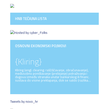
HNB TEČAJNA LISTA
OSNOVNI EKONOMSKI POJMOVI
{Kliring}
Kliring (engl. clearing: raščišćavanje, obračunavanje),
međusobno poništavanje (prebijanje) potraživanja i
dugova između stranaka unutar bankarskog ili financ.
sustava do visine preklapanja, dok se saldo (razlika…
Tweets by novo_hr