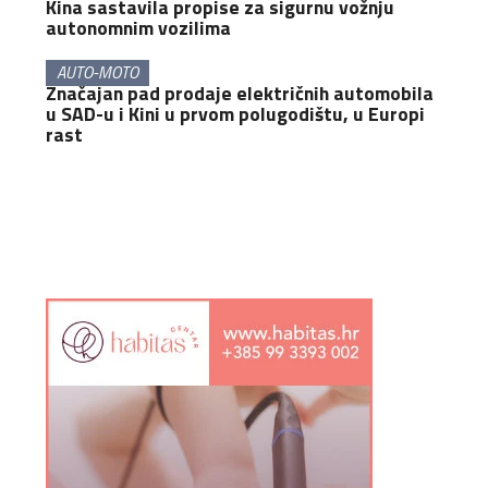
Kina sastavila propise za sigurnu vožnju
autonomnim vozilima
AUTO-MOTO
Značajan pad prodaje električnih automobila
u SAD-u i Kini u prvom polugodištu, u Europi
rast