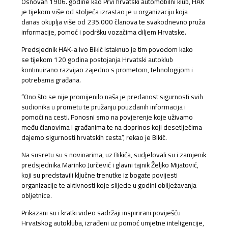
Osnovan 1906. godine kao Prvi hrvatski automobilni klub, HAK
je tijekom više od stoljeća izrastao je u organizaciju koja
danas okuplja više od 235.000 članova te svakodnevno pruža
informacije, pomoć i podršku vozačima diljem Hrvatske.
Predsjednik HAK-a Ivo Bikić istaknuo je tim povodom kako
se tijekom 120 godina postojanja Hrvatski autoklub
kontinuirano razvijao zajedno s prometom, tehnologijom i
potrebama građana.
“Ono što se nije promijenilo naša je predanost sigurnosti svih
sudionika u prometu te pružanju pouzdanih informacija i
pomoći na cesti. Ponosni smo na povjerenje koje uživamo
među članovima i građanima te na doprinos koji desetljećima
dajemo sigurnosti hrvatskih cesta”, rekao je Bikić.
Na susretu su s novinarima, uz Bikića, sudjelovali su i zamjenik
predsjednika Marinko Jurčević i glavni tajnik Željko Mijatović,
koji su predstavili ključne trenutke iz bogate povijesti
organizacije te aktivnosti koje slijede u godini obilježavanja
obljetnice.
Prikazani su i kratki video sadržaji inspirirani poviješću
Hrvatskog autokluba, izrađeni uz pomoć umjetne inteligencije,