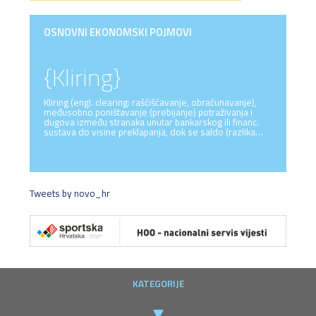
OSNOVNI EKONOMSKI POJMOVI
{Kliring}
Kliring (engl. clearing: raščišćavanje, obračunavanje),
međusobno poništavanje (prebijanje) potraživanja i
dugova između stranaka unutar bankarskog ili financ.
sustava do visine preklapanja, dok se saldo (razlika…
Tweets by novo_hr
KATEGORIJE