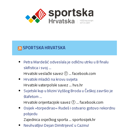
SPORTSKA HRVATSKA
Petra Mardešić odveslala je odličnu utrku u B finalu
skifistica i svoj ...
Hrvatski veslački savez ⓕ ... facebook.com
Hrvatski mladići na krovu svijeta
Hrvatski vaterpolski savez ... hvs.hr
Svjetski kup u blizini Vyššog Broda u Češkoj završio je
štafetom ...
Hrvatski orijentacijski savez ⓕ ... facebook.com
Osijek »torpedirao« Rudeš i ostvario gotovo rekordnu
pobjedu
Zajednica osječkog sporta ... sportosijek.hr
Neuhvatljivi Dejan Dimitrijević u Cazinu!