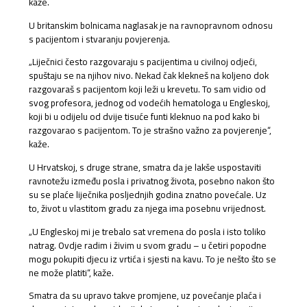
kaže.
U britanskim bolnicama naglasak je na ravnopravnom odnosu
s pacijentom i stvaranju povjerenja.
„Liječnici često razgovaraju s pacijentima u civilnoj odjeći,
spuštaju se na njihov nivo. Nekad čak klekneš na koljeno dok
razgovaraš s pacijentom koji leži u krevetu. To sam vidio od
svog profesora, jednog od vodećih hematologa u Engleskoj,
koji bi u odijelu od dvije tisuće funti kleknuo na pod kako bi
razgovarao s pacijentom. To je strašno važno za povjerenje“,
kaže.
U Hrvatskoj, s druge strane, smatra da je lakše uspostaviti
ravnotežu između posla i privatnog života, posebno nakon što
su se plaće liječnika posljednjih godina znatno povećale. Uz
to, život u vlastitom gradu za njega ima posebnu vrijednost.
„U Engleskoj mi je trebalo sat vremena do posla i isto toliko
natrag. Ovdje radim i živim u svom gradu – u četiri popodne
mogu pokupiti djecu iz vrtića i sjesti na kavu. To je nešto što se
ne može platiti“, kaže.
Smatra da su upravo takve promjene, uz povećanje plaća i