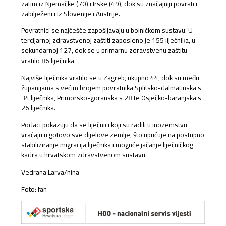
zatim iz Njemačke (70) i Irske (49), dok su značajniji povratci
zabilježeni i iz Slovenije i Austrije.
Povratnici se najčešće zapošljavaju u bolničkom sustavu. U
tercijarnoj zdravstvenoj zaštiti zaposleno je 155 liječnika, u
sekundarnoj 127, dok se u primarnu zdravstvenu zaštitu
vratilo 86 liječnika.
Najviše liječnika vratilo se u Zagreb, ukupno 44, dok su među
županijama s većim brojem povratnika Splitsko-dalmatinska s
34 liječnika, Primorsko-goranska s 28 te Osječko-baranjska s
26 liječnika.
Podaci pokazuju da se liječnici koji su radili u inozemstvu
vraćaju u gotovo sve dijelove zemlje, što upućuje na postupno
stabiliziranje migracija liječnika i moguće jačanje liječničkog
kadra u hrvatskom zdravstvenom sustavu.
Vedrana Larva/hina
Foto: fah