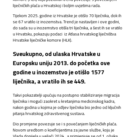
liječničkih plaća u Hrvatskoj i boljim uvjetima rada.
Tijekom 2025. godine iz Hrvatske je otišlo 70 liječnika, dok ih
se 67 vratilo iz inozemstva. Trend je nastavljen i ove godini,
do sada su u inozemstvo otišla tri liječnika, a šest ih se vratilo
u Hrvatsku, pokazuju podaci iz Atlasa hrvatskog liječništva
Hrvatske liječničke komore (HLK).
Sveukupno, od ulaska Hrvatske u
Europsku uniju 2013. do početka ove
godine u inozemstvo je otišlo 1577
liječnika, a vratilo ih se 449.
Takvi pokazatelji upućuju na postupno stabiliziranje migracija
liječnika i mogući zaokret u kretanjima medicinskog kadra,
nakon godina u kojima je odljev liječnika bio jedno od ključnih
pitanja hrvatskog zdravstvenog sustava.
Dio promjene povezuje se i s povećanjem liječničkih plaća.
Novom uredbom o koeficijentima za javne službe, koju je
Vlada donijela u veljači 2024., a primjenjuje se od 1. ožujka