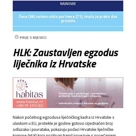
NAJNOVIJE
Žena (36) nožem ubila partnera (71), imala je preko dva
promila
PRIJE 5 MJESECI
HLK: Zaustavljen egzodus
liječnika iz Hrvatske
Nakon početnog egzodusa liječničkog kadra iz Hrvatske s
ulaskom u EU, protekle je godine gotovo izjednačen broj
odlazaka i povrataka, pokazuju podaci Hrvatske liječničke
komore (HLK) koja pozitivan trend povezuje s povećanjem