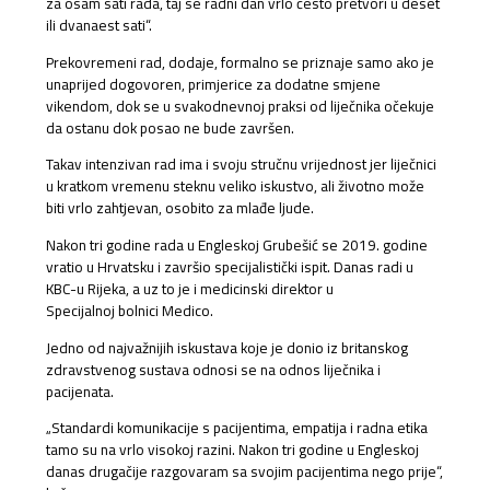
za osam sati rada, taj se radni dan vrlo često pretvori u deset
ili dvanaest sati“.
Prekovremeni rad, dodaje, formalno se priznaje samo ako je
unaprijed dogovoren, primjerice za dodatne smjene
vikendom, dok se u svakodnevnoj praksi od liječnika očekuje
da ostanu dok posao ne bude završen.
Takav intenzivan rad ima i svoju stručnu vrijednost jer liječnici
u kratkom vremenu steknu veliko iskustvo, ali životno može
biti vrlo zahtjevan, osobito za mlađe ljude.
Nakon tri godine rada u Engleskoj Grubešić se 2019. godine
vratio u Hrvatsku i završio specijalistički ispit. Danas radi u
KBC-u Rijeka, a uz to je i medicinski direktor u
Specijalnoj bolnici Medico.
Jedno od najvažnijih iskustava koje je donio iz britanskog
zdravstvenog sustava odnosi se na odnos liječnika i
pacijenata.
„Standardi komunikacije s pacijentima, empatija i radna etika
tamo su na vrlo visokoj razini. Nakon tri godine u Engleskoj
danas drugačije razgovaram sa svojim pacijentima nego prije“,