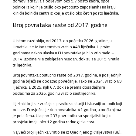
domovi zdravlja s odljevom oko 5,7 posto kadra, opće
bolnice iz kojih je otišlo oko pet posto zaposlenih i na kraju
klinički bolnički centri iz koji je otišlo oko četiri posto liječnika.
Broj povrataka raste od 2017. godine
U istom razdoblju, od 2013. do početka 2026. godine, u
Hrvatsku se iz inozemstva vratilo 449 liječnika. U prvim
godinama nakon ulaska u EU povrataka je bilo vrlo malo –
2014. godine nije zabilježen nijedan, dok su se 2015. vratila
tri liječnika.
Broj povrataka postupno raste od 2017. godine, a posljednjih
godina bilježi se dodatno povećanje. Tako se 2024. vratilo 69
liječnika, a 2025. njih 67, dok se prema dosadašnjim
podacima za 2026. godinu vratilo šest liječnika.
Liječnici koji se vraćaju u pravilu su stariji i iskusniji od onih koji
odlaze. Prosječna je dob povratnika 41 godinu, a među njima
je pola žena. Ukupno 237 povratnika su specijalisti koji u
prosjeku imaju oko 12 godina radnog iskustva.
Najveći broj liječnika vratio se iz Ujedinjenog Kraljevstva (88),