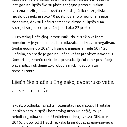
iste godine, liječničke su plaće značajno porasle. Nakon
izmjena koeficijenata povećanje kod liječnika specijalista
moglo doseglo je i oko 40 posto, ovisno o radnom mjestu i
dodacima, dok su liječnici bez specijalizacije i liječnici na
specijalizaciji dobili povećanje od oko 23 posto.
U Hrvatskoj liječničkoj komori ističu da je riječ o važnom
pomaku jer je godinama saldo odlazaka bio izrazito negativan.
Svake godine do 2024. bili smo u minusu između 60 i 120
liječnika, no prošle je godine uočen važan preokret, navode u
Komori, gdje među razlozima povratka liječnika, uz povećanje
plaća, ističu i ukidanje tzv. robovlasničkih ugovora za
specijalizante.
Liječničke plaće u Engleskoj dvostruko veće,
ali se i radi duže
Iskustvo odlaska na rad u inozemstvo i povratka u Hrvatsku
ispričao nam je riječki hematolog Aron Grubešić, koji je
nekoliko godina radio u Ujedinjenom Kraljevstvu. Otišao je
2016., u dobi od 31 godine, kako bi se dodatno usavršavao u