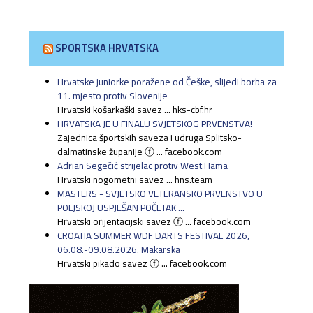
SPORTSKA HRVATSKA
Hrvatske juniorke poražene od Češke, slijedi borba za
11. mjesto protiv Slovenije
Hrvatski košarkaški savez ... hks-cbf.hr
HRVATSKA JE U FINALU SVJETSKOG PRVENSTVA!
Zajednica športskih saveza i udruga Splitsko-
dalmatinske županije ⓕ ... facebook.com
Adrian Segečić strijelac protiv West Hama
Hrvatski nogometni savez ... hns.team
MASTERS - SVJETSKO VETERANSKO PRVENSTVO U
POLJSKOJ USPJEŠAN POČETAK ...
Hrvatski orijentacijski savez ⓕ ... facebook.com
CROATIA SUMMER WDF DARTS FESTIVAL 2026,
06.08.-09.08.2026. Makarska
Hrvatski pikado savez ⓕ ... facebook.com