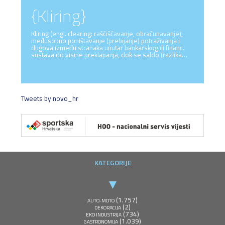
{Kliring}
Kliring (engl. clearing: raščišćavanje, obračunavanje),
međusobno poništavanje (prebijanje) potraživanja i
dugova između stranaka unutar bankarskog ili financ.
sustava do visine preklapanja, dok se saldo (razlika…
Tweets by novo_hr
KATEGORIJE
(1.757)
AUTO-MOTO
(2)
DEKORACIJA
(734)
EKO INDUSTRIJA
(1.039)
GASTRONOMIJA