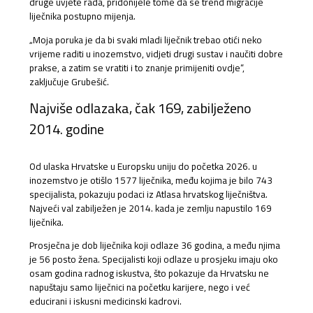
druge uvjete rada, pridonijele tome da se trend migracije
liječnika postupno mijenja.
„Moja poruka je da bi svaki mladi liječnik trebao otići neko
vrijeme raditi u inozemstvo, vidjeti drugi sustav i naučiti dobre
prakse, a zatim se vratiti i to znanje primijeniti ovdje“,
zaključuje Grubešić.
Najviše odlazaka, čak 169, zabilježeno
2014. godine
Od ulaska Hrvatske u Europsku uniju do početka 2026. u
inozemstvo je otišlo 1577 liječnika, među kojima je bilo 743
specijalista, pokazuju podaci iz Atlasa hrvatskog liječništva.
Najveći val zabilježen je 2014. kada je zemlju napustilo 169
liječnika.
Prosječna je dob liječnika koji odlaze 36 godina, a među njima
je 56 posto žena. Specijalisti koji odlaze u prosjeku imaju oko
osam godina radnog iskustva, što pokazuje da Hrvatsku ne
napuštaju samo liječnici na početku karijere, nego i već
educirani i iskusni medicinski kadrovi.