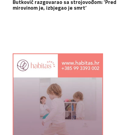
Butković razgovarao sa strojovođom: ‘Pred
mirovinom je, izbjegao je smrt’