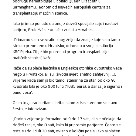
području hematologije u bolnici Queen Elizabeth u
Birminghamu, jednom od najvećih europskih centara za
transplantaciju matičnih stanica.
Iako je imao ponudu da ondje dovrši specijalizaciju i nastavi
karijeru, Grubešić se odlučio vratiti u Hrvatsku.
„Primarno sam se vratio zbog želje da znanje koje sam tamo
stekao prenesem u Hrvatsku, odnosno u svoju instituciju –
KBC Rijeka. Cilj je bio pokrenuti program transplantacije
matičnih stanica“, kaže.
Kaže da su plaće liječnika u Engleskoj otprilike dvostruko veće
nego u Hrvatskoj, ali su i životni uvjeti znatno zahtjevniji. „U
vrijeme kada sam ja bio tamo, stanarina za stan od oko 40
kvadrata bila je oko 900 funti (1035 eura), a danas je sigurno i
puno veća“.
Osim toga, radni ritam u britanskom zdravstvenom sustavu
često je intenzivan.
„Radno vrijeme je formalno od 9 do 17 sati, ali se očekuje da
dođeš ranije, oko 8 sati, kako bi pripremio pacijente. Često se
ostaje i do 19 ili 20 sati, ovisno o količini posla. Iako si plaćen