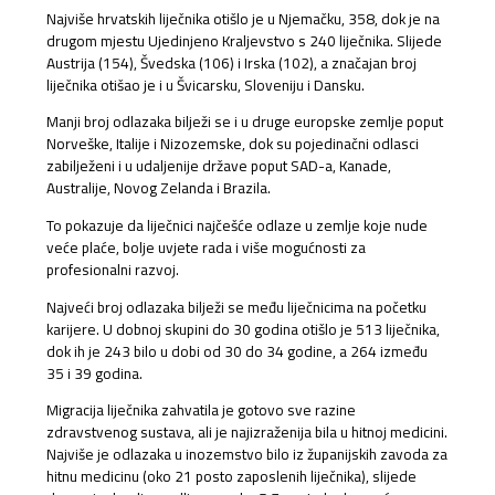
Najviše hrvatskih liječnika otišlo je u Njemačku, 358, dok je na
drugom mjestu Ujedinjeno Kraljevstvo s 240 liječnika. Slijede
Austrija (154), Švedska (106) i Irska (102), a značajan broj
liječnika otišao je i u Švicarsku, Sloveniju i Dansku.
Manji broj odlazaka bilježi se i u druge europske zemlje poput
Norveške, Italije i Nizozemske, dok su pojedinačni odlasci
zabilježeni i u udaljenije države poput SAD-a, Kanade,
Australije, Novog Zelanda i Brazila.
To pokazuje da liječnici najčešće odlaze u zemlje koje nude
veće plaće, bolje uvjete rada i više mogućnosti za
profesionalni razvoj.
Najveći broj odlazaka bilježi se među liječnicima na početku
karijere. U dobnoj skupini do 30 godina otišlo je 513 liječnika,
dok ih je 243 bilo u dobi od 30 do 34 godine, a 264 između
35 i 39 godina.
Migracija liječnika zahvatila je gotovo sve razine
zdravstvenog sustava, ali je najizraženija bila u hitnoj medicini.
Najviše je odlazaka u inozemstvo bilo iz županijskih zavoda za
hitnu medicinu (oko 21 posto zaposlenih liječnika), slijede