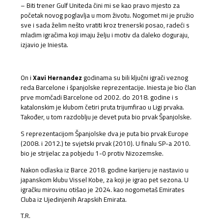
– Biti trener Gulf Uniteda čini mi se kao pravo mjesto za
početak novog poglavlja u mom životu. Nogomet mi je pružio
sve i sada želim nešto vratiti kroz trenerski posao, radeći s
mladim igračima koji imaju želju i motiv da daleko doguraju,
izjavio je Iniesta.
On i
Xavi Hernandez
godinama su bili ključni igrači veznog
reda Barcelone i španjolske reprezentacije. Iniesta je bio član
prve momčadi Barcelone od 2002. do 2018. godine i s
katalonskim je klubom četiri pruta trijumfirao u Ligi prvaka.
Također, u tom razdoblju je devet puta bio prvak Španjolske.
S reprezentacijom Španjolske dva je puta bio prvak Europe
(2008. i 2012.) te svjetski prvak (2010). U finalu SP-a 2010.
bio je strijelac za pobjedu 1-0 protiv Nizozemske.
Nakon odlaska iz Barce 2018. godine karijeru je nastavio u
japanskom klubu Vissel Kobe, za koji je igrao pet sezona. U
igračku mirovinu otišao je 2024. kao nogometaš Emirates
Cluba iz Ujedinjenih Arapskih Emirata.
T.R.