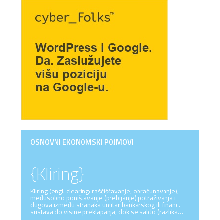
OSNOVNI EKONOMSKI POJMOVI
{Kliring}
Kliring (engl. clearing: raščišćavanje, obračunavanje),
međusobno poništavanje (prebijanje) potraživanja i
dugova između stranaka unutar bankarskog ili financ.
sustava do visine preklapanja, dok se saldo (razlika…