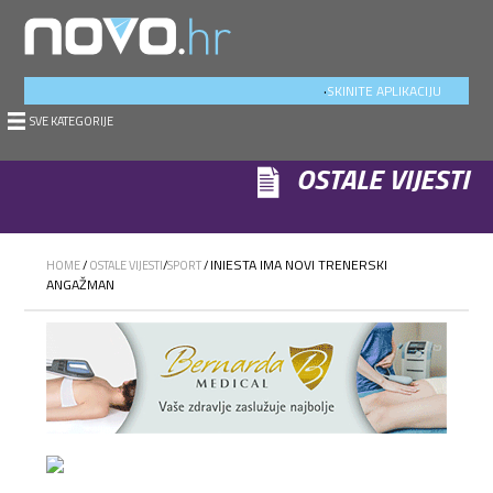
.
SKINITE APLIKACIJU
SVE KATEGORIJE
OSTALE VIJESTI
INIESTA IMA NOVI TRENERSKI
HOME
/
OSTALE VIJESTI
/
SPORT
/
ANGAŽMAN