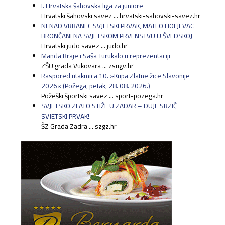
I. Hrvatska šahovska liga za juniore
Hrvatski šahovski savez ... hrvatski-sahovski-savez.hr
NENAD VRBANEC SVJETSKI PRVAK, MATEO HOLJEVAC
BRONČANI NA SVJETSKOM PRVENSTVU U ŠVEDSKOJ
Hrvatski judo savez ... judo.hr
Manda Braje i Saša Turukalo u reprezentaciji
ZŠU grada Vukovara ... zsugv.hr
Raspored utakmica 10. »Kupa Zlatne žice Slavonije
2026« (Požega, petak, 28. 08. 2026.)
Požeški športski savez ... sport-pozega.hr
SVJETSKO ZLATO STIŽE U ZADAR – DUJE SRZIĆ
SVJETSKI PRVAK!
ŠZ Grada Zadra ... szgz.hr