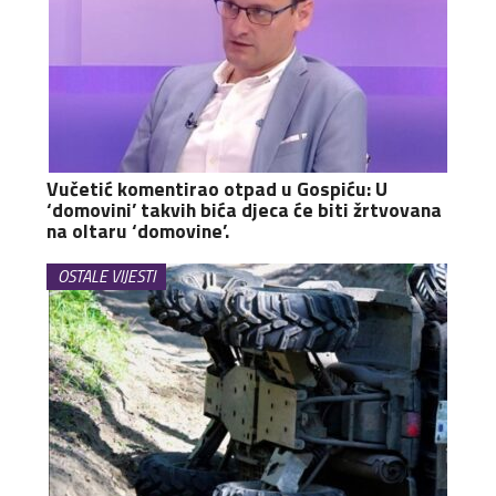
Vučetić komentirao otpad u Gospiću: U
‘domovini’ takvih bića djeca će biti žrtvovana
na oltaru ‘domovine’.
OSTALE VIJESTI