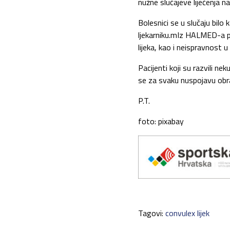
nužne slučajeve liječenja na
Bolesnici se u slučaju bilo k
ljekarniku.mIz HALMED-a po
lijeka, kao i neispravnost u 
Pacijenti koji su razvili 
se za svaku nuspojavu obrate
P.T.
foto: pixabay
Tagovi:
convulex lijek