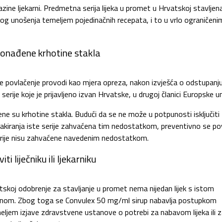
zine ljekarni. Predmetna serija lijeka u promet u Hrvatskoj stavljena
g unošenja temeljem pojedinačnih recepata, i to u vrlo ograničeni
ronađene krhotine stakla
povlačenje provodi kao mjera opreza, nakon izvješća o odstupanj
erije koje je prijavljeno izvan Hrvatske, u drugoj članici Europske un
ne su krhotine stakla. Budući da se ne može u potpunosti isključiti
akiranja iste serije zahvaćena tim nedostatkom, preventivno se pov
e serije nisu zahvaćene navedenim nedostatkom.
iti liječniku ili ljekarniku
koj odobrenje za stavljanje u promet nema nijedan lijek s istom
ačinom. Zbog toga se Convulex 50 mg/ml sirup nabavlja postupkom
ljem izjave zdravstvene ustanove o potrebi za nabavom lijeka ili 