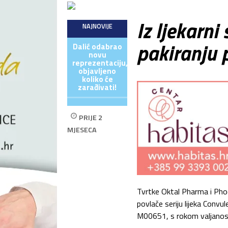
Iz ljekarni 
NAJNOVIJE
pakiranju 
Dalić odabrao
novu
reprezentaciju,
objavljeno
koliko će
zarađivati!
PRIJE 2
MJESECA
Tvrtke Oktal Pharma i Phoe
povlače seriju lijeka Convule
M00651, s rokom valjanost