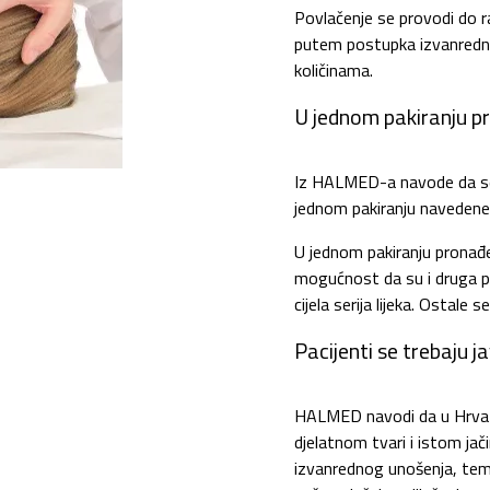
Povlačenje se provodi do ra
putem postupka izvanredno
količinama.
U jednom pakiranju p
Iz HALMED-a navode da se 
jednom pakiranju navedene s
U jednom pakiranju pronađe
mogućnost da su i druga p
cijela serija lijeka. Ostal
Pacijenti se trebaju jav
HALMED navodi da u Hrvats
djelatnom tvari i istom j
izvanrednog unošenja, teme