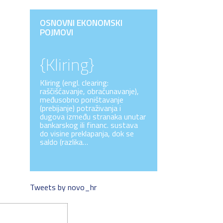
OSNOVNI EKONOMSKI
POJMOVI
{Kliring}
Kliring (engl. clearing:
raščišćavanje, obračunavanje),
međusobno poništavanje
(prebijanje) potraživanja i
dugova između stranaka unutar
bankarskog ili financ. sustava
do visine preklapanja, dok se
saldo (razlika…
Tweets by novo_hr