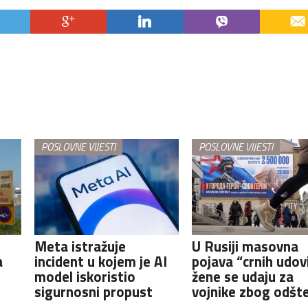
POSLOVNE VIJESTI
POSLOVNE VIJESTI
Meta istražuje
U Rusiji masovna
a
incident u kojem je AI
pojava “crnih udovi
model iskoristio
žene se udaju za
sigurnosni propust
vojnike zbog odšt