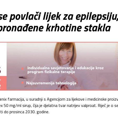
se povlači lijek za epilepsiju
pronađene krhotine stakla
nix farmacija, u suradnji s Agencijom za lijekove i medicinske proiz
x 50 mg/ml sirup, čija je djelatna tvar natrijev valproat. Riječ je o ser
i do prosinca 2030. godine.