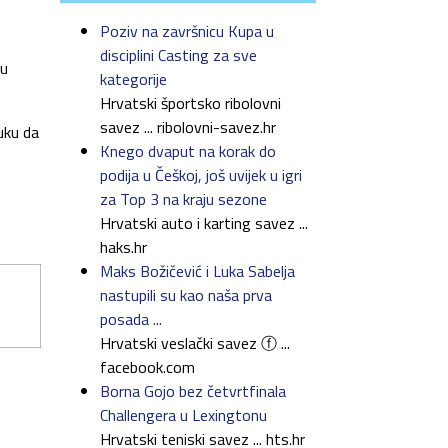
Poziv na završnicu Kupa u
disciplini Casting za sve
vu
kategorije
Hrvatski športsko ribolovni
savez ... ribolovni-savez.hr
uku da
Knego dvaput na korak do
podija u Češkoj, još uvijek u igri
za Top 3 na kraju sezone
Hrvatski auto i karting savez ...
haks.hr
Maks Božičević i Luka Sabelja
nastupili su kao naša prva
posada ...
Hrvatski veslački savez ⓕ ...
facebook.com
Borna Gojo bez četvrtfinala
Challengera u Lexingtonu
Hrvatski teniski savez ... hts.hr