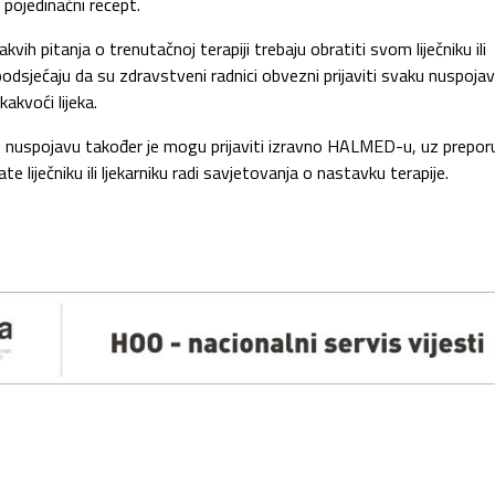
 pojedinačni recept.
akvih pitanja o trenutačnoj terapiji trebaju obratiti svom liječniku ili
dsjećaju da su zdravstveni radnici obvezni prijaviti svaku nuspoja
kakvoći lijeka.
neku nuspojavu također je mogu prijaviti izravno HALMED-u, uz prepor
 liječniku ili ljekarniku radi savjetovanja o nastavku terapije.