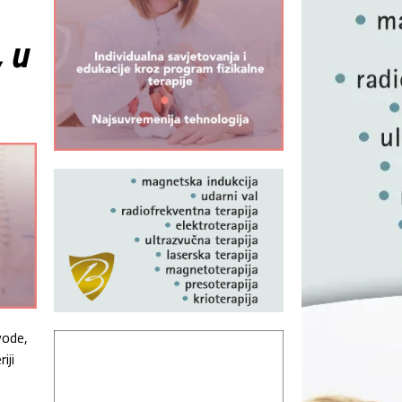
, u
vode,
iji