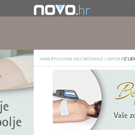
IZ LJ
HOME
/
POSLOVNE VIJESTI
/
ZDRAVLJE I LJEPOTA
/