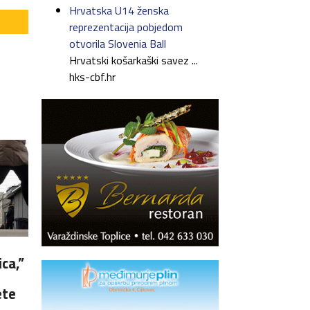
Hrvatska U14 ženska
reprezentacija pobjedom
otvorila Slovenia Ball
Hrvatski košarkaški savez ...
hks-cbf.hr
ca,”
ete