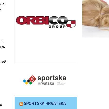
 je
m
u u
ije.
lači
SPORTSKA HRVATSKA
za