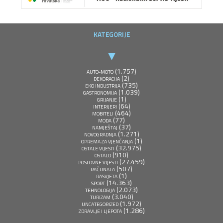
KATEGORIJE
(1.757)
AUTO-MOTO
(2)
DEKORACIJA
(735)
EKO INDUSTRIJA
(1.039)
GASTRONOMIJA
(1)
GRIJANJE
(64)
INTERIJERI
(464)
MOBITELI
(77)
MODA
(37)
NAMJEŠTAJ
(1.271)
NOVOGRADNJA
(1)
OPREMA ZA VJENČANJA
(32.975)
OSTALE VIJESTI
(910)
OSTALO
(27.459)
POSLOVNE VIJESTI
(507)
RAČUNALA
(1)
RASVJETA
(14.363)
SPORT
(2.073)
TEHNOLOGIJA
(3.040)
TURIZAM
(1.972)
UNCATEGORIZED
(1.286)
ZDRAVLJE I LJEPOTA