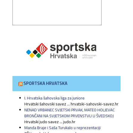
SPORTSKA HRVATSKA
I. Hrvatska šahovska liga za juniore
Hrvatski šahovski savez ... hrvatski-sahovski-savez.hr
NENAD VRBANEC SVJETSKI PRVAK, MATEO HOLJEVAC
BRONČANI NA SVJETSKOM PRVENSTVU U ŠVEDSKOJ
Hrvatski judo savez ... judo.hr
Manda Braje i Saša Turukalo u reprezentaciji