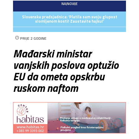
NAJNOVIJE
Slovenska predsjednica: ‘Platila sam svoju glupost
slomljenom kosti! Zaustavite hajku!’
PRIJE 2 GODINE
Mađarski ministar
vanjskih poslova optužio
EU da ometa opskrbu
ruskom naftom