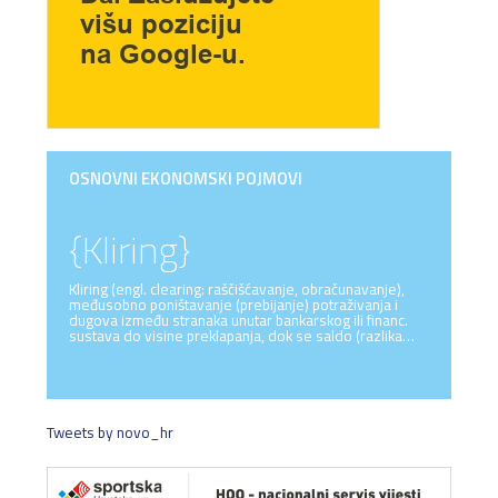
OSNOVNI EKONOMSKI POJMOVI
{Kliring}
Kliring (engl. clearing: raščišćavanje, obračunavanje),
međusobno poništavanje (prebijanje) potraživanja i
dugova između stranaka unutar bankarskog ili financ.
sustava do visine preklapanja, dok se saldo (razlika…
Tweets by novo_hr