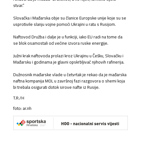
stvar.”
Slovačka i Mađarska obje su članice Europske unije koje su se
usprotivile slanju vojne pomoći Ukrajini u ratu s Rusijom.
Naftovod Družba i dalje je u funkciji, iako EU radi na tome da
se blok osamostali od većine izvora ruske energije.
Južni krak naftovoda prolazi kroz Ukrajinu u Češku, Slovačku i
Mađarsku i godinama je glavni opskrbljivač njihovih rafinerija.
Dužnosnik mađarske vlade u četvrtak je rekao da je mađarska
naftna kompanija MOL u završnoj fazi razgovora o shemi koja
bi trebala osigurati dotok sirove nafte iz Rusije.
T.R./H
foto: ar.nh