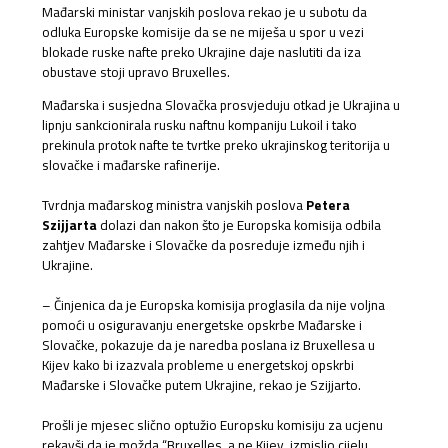
Mađarski ministar vanjskih poslova rekao je u subotu da
odluka Europske komisije da se ne miješa u spor u vezi
blokade ruske nafte preko Ukrajine daje naslutiti da iza
obustave stoji upravo Bruxelles.
Mađarska i susjedna Slovačka prosvjeduju otkad je Ukrajina u
lipnju sankcionirala rusku naftnu kompaniju Lukoil i tako
prekinula protok nafte te tvrtke preko ukrajinskog teritorija u
slovačke i mađarske rafinerije.
Tvrdnja mađarskog ministra vanjskih poslova
Petera
Szijjarta
dolazi dan nakon što je Europska komisija odbila
zahtjev Mađarske i Slovačke da posreduje između njih i
Ukrajine.
– Činjenica da je Europska komisija proglasila da nije voljna
pomoći u osiguravanju energetske opskrbe Mađarske i
Slovačke, pokazuje da je naredba poslana iz Bruxellesa u
Kijev kako bi izazvala probleme u energetskoj opskrbi
Mađarske i Slovačke putem Ukrajine, rekao je Szijjarto.
Prošli je mjesec slično optužio Europsku komisiju za ucjenu
rekavši da je možda “Bruxelles, a ne Kijev, izmislio cijelu