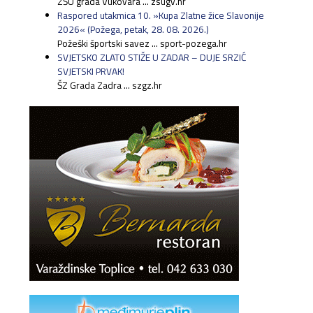
ZŠU grada Vukovara ... zsugv.hr
Raspored utakmica 10. »Kupa Zlatne žice Slavonije
2026« (Požega, petak, 28. 08. 2026.)
Požeški športski savez ... sport-pozega.hr
SVJETSKO ZLATO STIŽE U ZADAR – DUJE SRZIĆ
SVJETSKI PRVAK!
ŠZ Grada Zadra ... szgz.hr