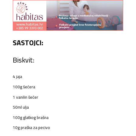
SASTOJCI:
Biskvit:
4 jaja
100g šećera
1 vanilin šećer
50ml ulja
100g glatkog brašna
10g praška za pecivo