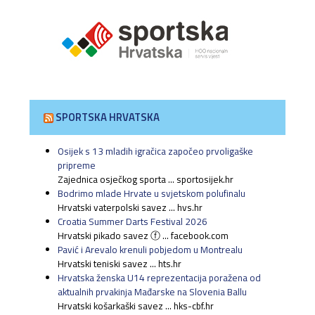
SPORTSKA HRVATSKA
Osijek s 13 mladih igračica započeo prvoligaške
pripreme
Zajednica osječkog sporta ... sportosijek.hr
Bodrimo mlade Hrvate u svjetskom polufinalu
Hrvatski vaterpolski savez ... hvs.hr
Croatia Summer Darts Festival 2026
Hrvatski pikado savez ⓕ ... facebook.com
Pavić i Arevalo krenuli pobjedom u Montrealu
Hrvatski teniski savez ... hts.hr
Hrvatska ženska U14 reprezentacija poražena od
aktualnih prvakinja Mađarske na Slovenia Ballu
Hrvatski košarkaški savez ... hks-cbf.hr