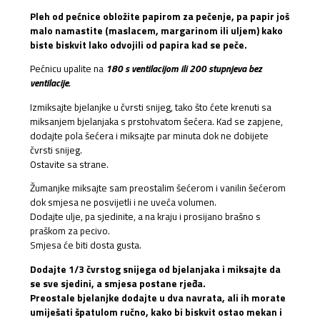
Pleh od pećnice obložite papirom za pečenje, pa papir još
malo namastite (maslacem, margarinom ili uljem) kako
biste biskvit lako odvojili od papira kad se peče.
Pećnicu upalite na
180 s ventilacijom ili 200 stupnjeva bez
ventilacije.
Izmiksajte bjelanjke u čvrsti snijeg, tako što ćete krenuti sa
miksanjem bjelanjaka s prstohvatom šećera. Kad se zapjene,
dodajte pola šećera i miksajte par minuta dok ne dobijete
čvrsti snijeg.
Ostavite sa strane.
Žumanjke miksajte sam preostalim šećerom i vanilin šećerom
dok smjesa ne posvijetli i ne uveća volumen.
Dodajte ulje, pa sjedinite, a na kraju i prosijano brašno s
praškom za pecivo.
Smjesa će biti dosta gusta.
Dodajte 1/3 čvrstog snijega od bjelanjaka i miksajte da
se sve sjedini, a smjesa postane rjeđa.
Preostale bjelanjke dodajte u dva navrata, ali ih morate
umiješati špatulom ručno, kako bi biskvit ostao mekan i