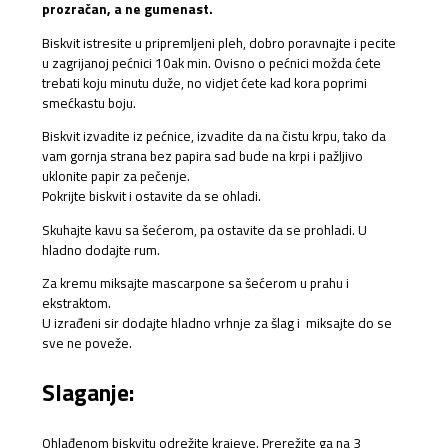
prozračan, a ne gumenast.
Biskvit istresite u pripremljeni pleh, dobro poravnajte i pecite
u zagrijanoj pećnici 10ak min. Ovisno o pećnici možda ćete
trebati koju minutu duže, no vidjet ćete kad kora poprimi
smećkastu boju.
Biskvit izvadite iz pećnice, izvadite da na čistu krpu, tako da
vam gornja strana bez papira sad bude na krpi i pažljivo
uklonite papir za pečenje.
Pokrijte biskvit i ostavite da se ohladi.
Skuhajte kavu sa šećerom, pa ostavite da se prohladi. U
hladno dodajte rum.
Za kremu miksajte mascarpone sa šećerom u prahu i
ekstraktom.
U izrađeni sir dodajte hladno vrhnje za šlag i miksajte do se
sve ne poveže.
Slaganje:
Ohlađenom biskvitu odrežite krajeve. Prerežite ga na 3