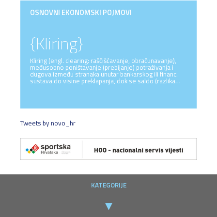
OSNOVNI EKONOMSKI POJMOVI
{Kliring}
Kliring (engl. clearing: raščišćavanje, obračunavanje),
međusobno poništavanje (prebijanje) potraživanja i
dugova između stranaka unutar bankarskog ili financ.
sustava do visine preklapanja, dok se saldo (razlika…
Tweets by novo_hr
KATEGORIJE