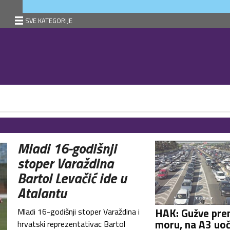
SVE KATEGORIJE
Mladi 16-godišnji
stoper Varaždina
Bartol Levačić ide u
Atalantu
HAK: Gužve pr
Mladi 16-godišnji stoper Varaždina i
moru, na A3 uo
hrvatski reprezentativac Bartol