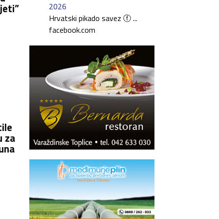
2026
jeti”
Hrvatski pikado savez ⓕ ...
facebook.com
ile
u za
juna