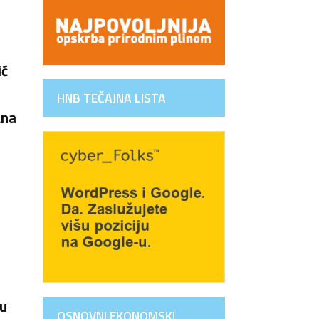
ić
HNB TEČAJNA LISTA
ana
gu
OSNOVNI EKONOMSKI