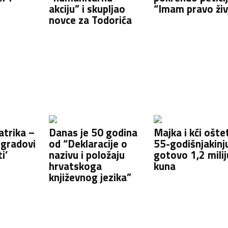
akciju” i skupljao
“Imam pravo živ
novce za Todorića
atrika –
Danas je 50 godina
Majka i kći oštet
 gradovi
od “Deklaracije o
55-godišnjakinj
i’
nazivu i položaju
gotovo 1,2 mili
hrvatskoga
kuna
književnog jezika”