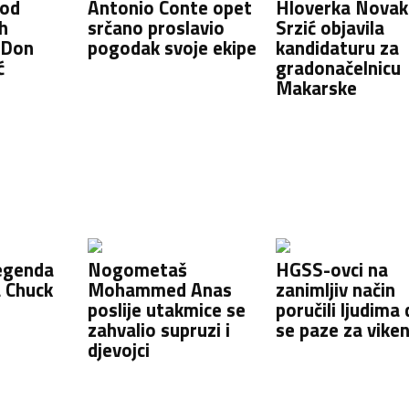
 od
Antonio Conte opet
Hloverka Novak
ih
srčano proslavio
Srzić objavila
 Don
pogodak svoje ekipe
kandidaturu za
ć
gradonačelnicu
Makarske
egenda
Nogometaš
HGSS-ovci na
a Chuck
Mohammed Anas
zanimljiv način
poslije utakmice se
poručili ljudima
zahvalio supruzi i
se paze za vike
djevojci