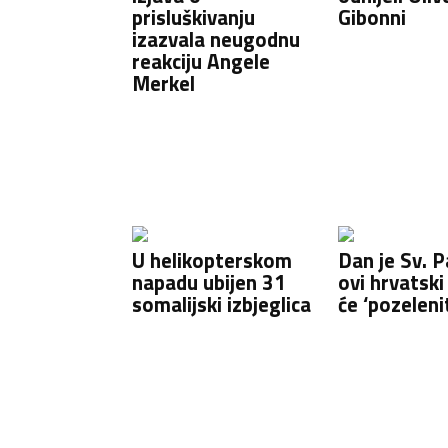
prisluškivanju
Gibonni
izazvala neugodnu
reakciju Angele
Merkel
U helikopterskom
Dan je Sv. P
napadu ubijen 31
ovi hrvatski
somalijski izbjeglica
će ‘pozelenit