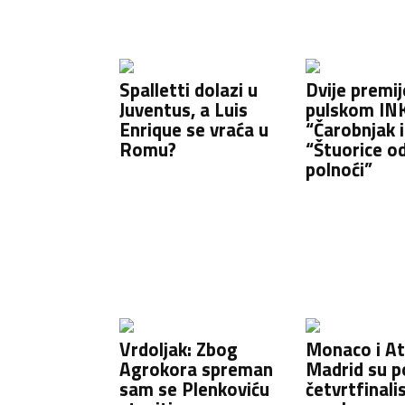
Spalletti dolazi u
Dvije premij
Juventus, a Luis
pulskom INK
Enrique se vraća u
“Čarobnjak i
Romu?
“Štuorice o
polnoći”
Vrdoljak: Zbog
Monaco i At
Agrokora spreman
Madrid su po
sam se Plenkoviću
četvrtfinali