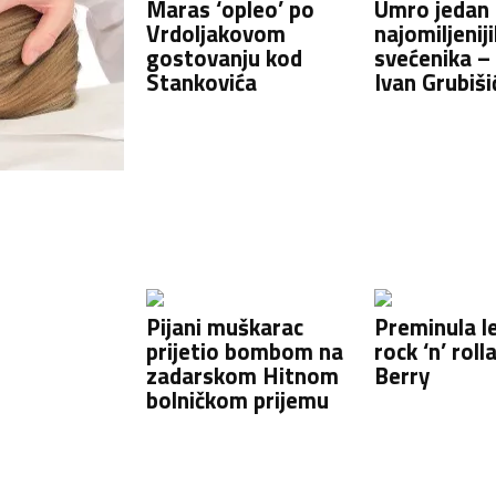
Maras ‘opleo’ po
Umro jedan
Vrdoljakovom
najomiljenij
gostovanju kod
svećenika –
Stankovića
Ivan Grubiši
Pijani muškarac
Preminula l
prijetio bombom na
rock ‘n’ roll
zadarskom Hitnom
Berry
bolničkom prijemu