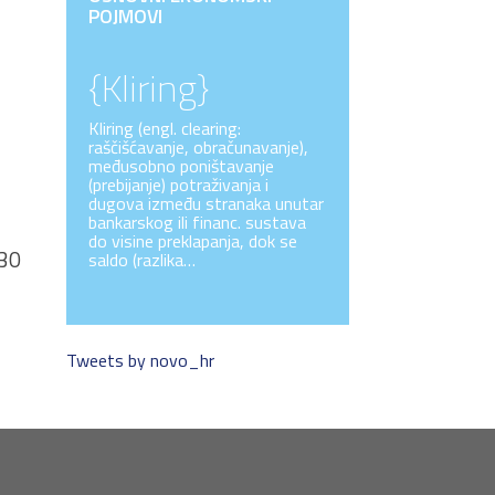
POJMOVI
{Kliring}
Kliring (engl. clearing:
raščišćavanje, obračunavanje),
međusobno poništavanje
(prebijanje) potraživanja i
dugova između stranaka unutar
bankarskog ili financ. sustava
do visine preklapanja, dok se
30
saldo (razlika…
Tweets by novo_hr