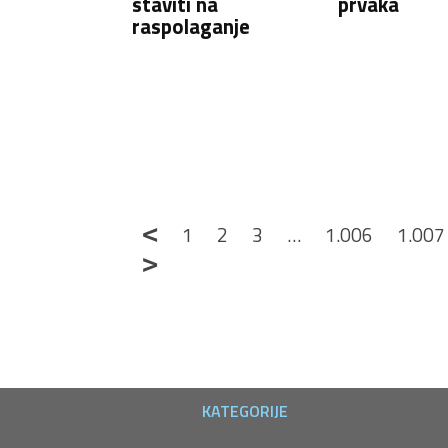
staviti na
prvaka
raspolaganje
<
1
2
3
…
1.006
1.007
>
KATEGORIJE