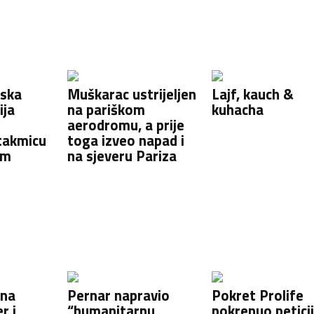
tska
Muškarac ustrijeljen
Lajf, kauch &
ija
na pariškom
kuhacha
aerodromu, a prije
takmicu
toga izveo napad i
om
na sjeveru Pariza
ina
Pernar napravio
Pokret Prolife
r i
“humanitarnu
pokrenuo petici