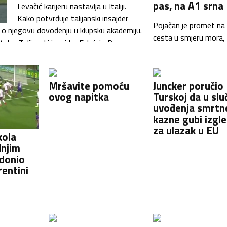
pas, na A1 srna
Levačić karijeru nastavlja u Italiji.
Kako potvrđuje talijanski insajder
Pojačan je promet na 
 o njegovu dovođenju u klupsku akademiju.
cesta u smjeru mora,
ske. Talijanski insajder Fabrizio Romano
posebice na autoces
ogovor za dovođenje 16-godišnjeg
HAK upozorava voza
prilagode brzinu i nači
Mršavite pomoću
Juncker poručio
vožnje uvjetima na
ovog napitka
Turskoj da u slu
cestama. Ograničenja
uvođenja smrtn
zbog vjetra za pojedi
kazne gubi izgl
skupine vozila u prioba
za ulazak u EU
kola
A1 Zagreb-Split-Dubr
dnjim
A2 Zagreb-Macelj A3
donio
Bregana-Lipovac A6
rentini
Rijeka-Zagreb A7 Ru
Križišće NOVO.hr fot