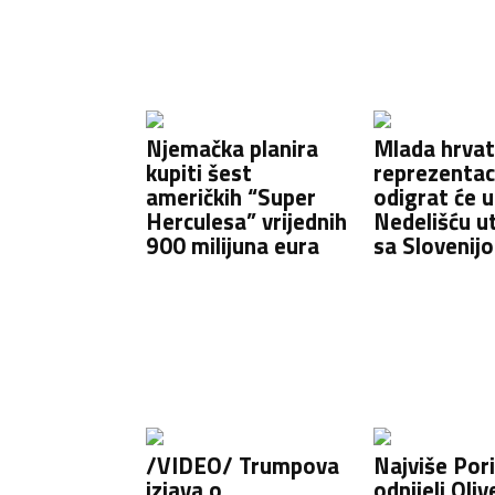
Njemačka planira
Mlada hrva
kupiti šest
reprezentac
američkih “Super
odigrat će u
Herculesa” vrijednih
Nedelišću u
900 milijuna eura
sa Slovenij
/VIDEO/ Trumpova
Najviše Por
izjava o
odnijeli Olive