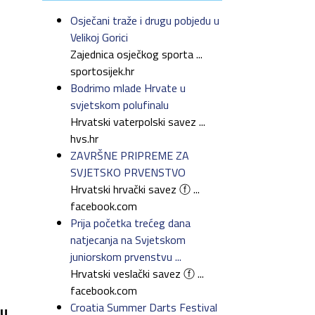
Osječani traže i drugu pobjedu u
Velikoj Gorici
Zajednica osječkog sporta ...
sportosijek.hr
Bodrimo mlade Hrvate u
svjetskom polufinalu
Hrvatski vaterpolski savez ...
hvs.hr
ZAVRŠNE PRIPREME ZA
SVJETSKO PRVENSTVO
Hrvatski hrvački savez ⓕ ...
facebook.com
Prija početka trećeg dana
natjecanja na Svjetskom
juniorskom prvenstvu ...
Hrvatski veslački savez ⓕ ...
facebook.com
Croatia Summer Darts Festival
ju