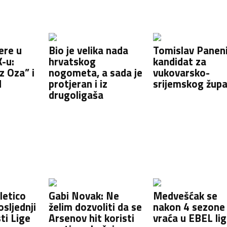
ere u
Bio je velika nada
Tomislav Panen
-u:
hrvatskog
kandidat za
z Oza” i
nogometa, a sada je
vukovarsko-
d
protjeran i iz
srijemskog žup
drugoligaša
letico
Gabi Novak: Ne
Medvešćak se
sljednji
želim dozvoliti da se
nakon 4 sezone
sti Lige
Arsenov hit koristi
vraća u EBEL li