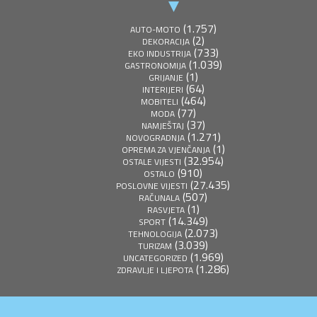
(1.757)
AUTO-MOTO
(2)
DEKORACIJA
(733)
EKO INDUSTRIJA
(1.039)
GASTRONOMIJA
(1)
GRIJANJE
(64)
INTERIJERI
(464)
MOBITELI
(77)
MODA
(37)
NAMJEŠTAJ
(1.271)
NOVOGRADNJA
(1)
OPREMA ZA VJENČANJA
(32.954)
OSTALE VIJESTI
(910)
OSTALO
(27.435)
POSLOVNE VIJESTI
(507)
RAČUNALA
(1)
RASVJETA
(14.349)
SPORT
(2.073)
TEHNOLOGIJA
(3.039)
TURIZAM
(1.969)
UNCATEGORIZED
(1.286)
ZDRAVLJE I LJEPOTA