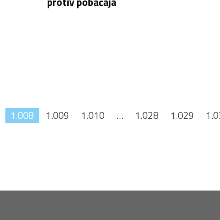
protiv pobačaja
1.008
1.009
1.010
…
1.028
1.029
1.0