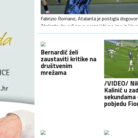
Fabrizio Romano, Atalanta je postigla dogovor
Atalanta dovodi novo perspektivno ime iz Hrvat
objavio je kako je klub iz Bergama postigao d
hrvatskog stopera Bartola…
Bernardić želi
zaustaviti kritike na
društvenim
mrežama
/VIDEO/ Ni
Kalinić u za
sekundama 
pobjedu Fio