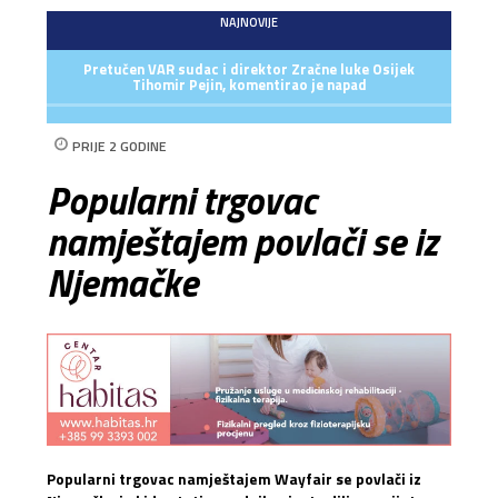
NAJNOVIJE
Pretučen VAR sudac i direktor Zračne luke Osijek
Tihomir Pejin, komentirao je napad
PRIJE 2 GODINE
Popularni trgovac
namještajem povlači se iz
Njemačke
Popularni trgovac namještajem Wayfair se povlači iz