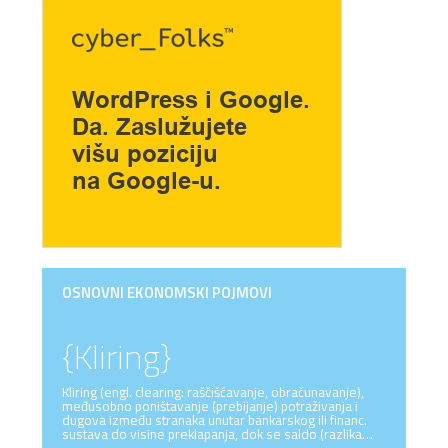
OSNOVNI EKONOMSKI POJMOVI
{Kliring}
Kliring (engl. clearing: raščišćavanje, obračunavanje),
međusobno poništavanje (prebijanje) potraživanja i
dugova između stranaka unutar bankarskog ili financ.
sustava do visine preklapanja, dok se saldo (razlika…