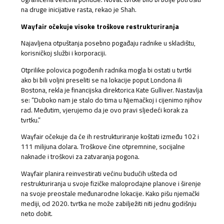
na druge inicijative rasta, rekao je Shah.
Wayfair očekuje visoke troškove restrukturiranja
Najavljena otpuštanja posebno pogađaju radnike u skladištu,
korisničkoj službi i korporaciji.
Otprilike polovica pogođenih radnika mogla bi ostati u tvrtki
ako bi bili voljni preseliti se na lokacije poput Londona ili
Bostona, rekla je financijska direktorica Kate Gulliver. Nastavlja
se: “Duboko nam je stalo do tima u Njemačkoj i cijenimo njihov
rad. Međutim, vjerujemo da je ovo pravi sljedeći korak za
tvrtku.”
Wayfair očekuje da će ih restrukturiranje koštati između 102 i
111 milijuna dolara. Troškove čine otpremnine, socijalne
naknade i troškovi za zatvaranja pogona.
Wayfair planira reinvestirati većinu budućih ušteda od
restrukturiranja u svoje fizičke maloprodajne planove i širenje
na svoje preostale međunarodne lokacije. Kako pišu njemački
mediji, od 2020. tvrtka ne može zabilježiti niti jednu godišnju
neto dobit.