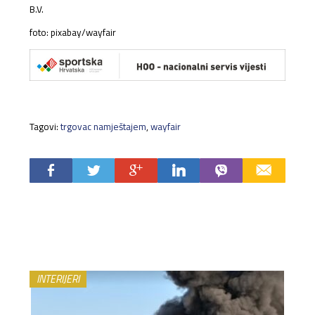
B.V.
foto: pixabay/wayfair
Tagovi:
trgovac namještajem
,
wayfair
INTERIJERI