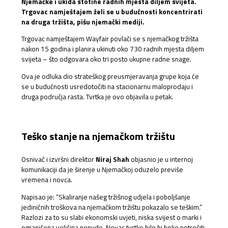
Njemačke i ukida stotine radnih mjesta diljem svijeta.
Trgovac namještajem želi se u budućnosti koncentrirati
na druga tržišta, pišu njemački mediji.
Trgovac namještajem Wayfair povlači se s njemačkog tržišta
nakon 15 godina i planira ukinuti oko 730 radnih mjesta diljem
svijeta – što odgovara oko tri posto ukupne radne snage.
Ova je odluka dio strateškog preusmjeravanja grupe koja će
se u budućnosti usredotočiti na stacionarnu maloprodaju i
druga područja rasta. Tvrtka je ovo objavila u petak.
Teško stanje na njemačkom tržištu
Osnivač i izvršni direktor
Niraj Shah
objasnio je u internoj
komunikaciji da je širenje u Njemačkoj oduzelo previše
vremena i novca.
Napisao je: “Skaliranje našeg tržišnog udjela i poboljšanje
jediničnih troškova na njemačkom tržištu pokazalo se teškim.”
Razlozi za to su slabi ekonomski uvjeti, niska svijest o marki i
ograničena veličina ponude. Novac tvrtke bilo bi bolje potrošiti