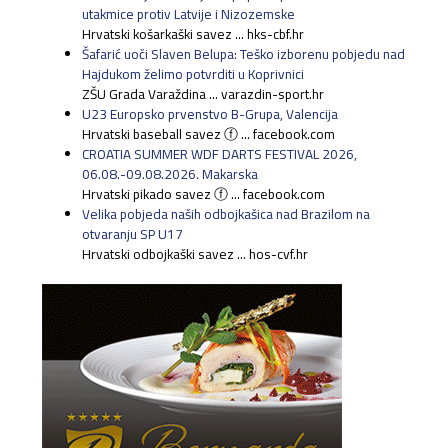
utakmice protiv Latvije i Nizozemske
Hrvatski košarkaški savez ... hks-cbf.hr
Šafarić uoči Slaven Belupa: Teško izborenu pobjedu nad
Hajdukom želimo potvrditi u Koprivnici
ZŠU Grada Varaždina ... varazdin-sport.hr
U23 Europsko prvenstvo B-Grupa, Valencija
Hrvatski baseball savez ⓕ ... facebook.com
CROATIA SUMMER WDF DARTS FESTIVAL 2026,
06.08.-09.08.2026. Makarska
Hrvatski pikado savez ⓕ ... facebook.com
Velika pobjeda naših odbojkašica nad Brazilom na
otvaranju SP U17
Hrvatski odbojkaški savez ... hos-cvf.hr