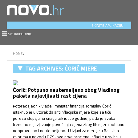
.
SKINITE APLIKACIJU
SVE KATEGORIJE
HOME
/
TAG ARCHIVES:
ĆORIĆ MJERE
ANTINFLACIJSKE
Ćorić: Potpuno neutemeljeno zbog Vladinog
paketa najavljivati rast cijena
Potpredsjednik Vlade i ministar financija Tomislav Ćorić
istaknuo je u utorak da antiinflacijske mjere koje se tiču
poreza stupaju na snagu tek iduće godine, pa da je svako
trenutno najavljivanje povećanja cijena zbog tih mjera potpuno
neopravdano i neutemeljeno. U izjavi za medije u Banskim
dvorima u povodu DZS-ove prve procjene inflacije u svibnju,