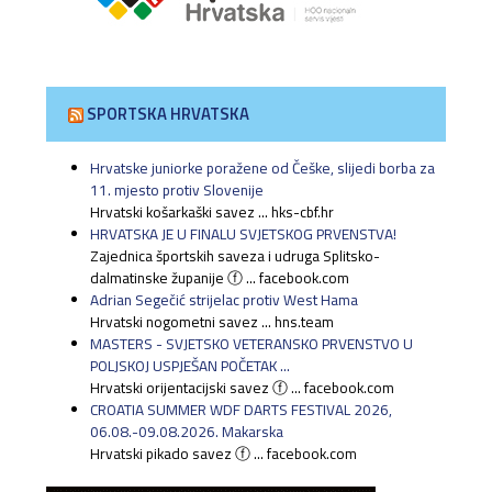
SPORTSKA HRVATSKA
Hrvatske juniorke poražene od Češke, slijedi borba za
11. mjesto protiv Slovenije
Hrvatski košarkaški savez ... hks-cbf.hr
HRVATSKA JE U FINALU SVJETSKOG PRVENSTVA!
Zajednica športskih saveza i udruga Splitsko-
dalmatinske županije ⓕ ... facebook.com
Adrian Segečić strijelac protiv West Hama
Hrvatski nogometni savez ... hns.team
MASTERS - SVJETSKO VETERANSKO PRVENSTVO U
POLJSKOJ USPJEŠAN POČETAK ...
Hrvatski orijentacijski savez ⓕ ... facebook.com
CROATIA SUMMER WDF DARTS FESTIVAL 2026,
06.08.-09.08.2026. Makarska
Hrvatski pikado savez ⓕ ... facebook.com