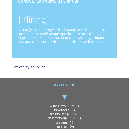
OSNOVNI EKONOMSKI POJMOVI
{Kliring}
Kliring (engl. clearing: raščišćavanje, obračunavanje),
međusobno poništavanje (prebijanje) potraživanja i
dugova između stranaka unutar bankarskog ili financ.
sustava do visine preklapanja, dok se saldo (razlika…
Tweets by novo_hr
KATEGORIJE
(1.757)
AUTO-MOTO
(2)
DEKORACIJA
(734)
EKO INDUSTRIJA
(1.039)
GASTRONOMIJA
(1)
GRIJANJE
(64)
INTERIJERI