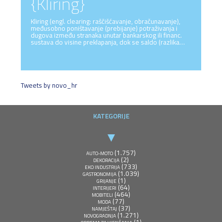
{Kliring}
Kliring (engl. clearing: raščišćavanje, obračunavanje),
međusobno poništavanje (prebijanje) potraživanja i
dugova između stranaka unutar bankarskog ili financ.
sustava do visine preklapanja, dok se saldo (razlika…
Tweets by novo_hr
KATEGORIJE
(1.757)
AUTO-MOTO
(2)
DEKORACIJA
(733)
EKO INDUSTRIJA
(1.039)
GASTRONOMIJA
(1)
GRIJANJE
(64)
INTERIJERI
(464)
MOBITELI
(77)
MODA
(37)
NAMJEŠTAJ
(1.271)
NOVOGRADNJA