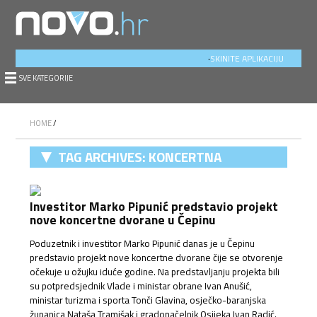
.
SKINITE APLIKACIJU
SVE KATEGORIJE
HOME
/
TAG ARCHIVES:
KONCERTNA
DVORANA ČEPIN
Investitor Marko Pipunić predstavio projekt
nove koncertne dvorane u Čepinu
Poduzetnik i investitor Marko Pipunić danas je u Čepinu
predstavio projekt nove koncertne dvorane čije se otvorenje
očekuje u ožujku iduće godine. Na predstavljanju projekta bili
su potpredsjednik Vlade i ministar obrane Ivan Anušić,
ministar turizma i sporta Tonči Glavina, osječko-baranjska
županica Nataša Tramišak i gradonačelnik Osijeka Ivan Radić.