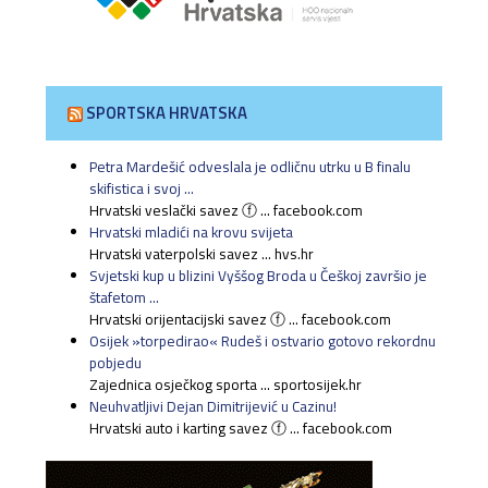
SPORTSKA HRVATSKA
Petra Mardešić odveslala je odličnu utrku u B finalu
skifistica i svoj ...
Hrvatski veslački savez ⓕ ... facebook.com
Hrvatski mladići na krovu svijeta
Hrvatski vaterpolski savez ... hvs.hr
Svjetski kup u blizini Vyššog Broda u Češkoj završio je
štafetom ...
Hrvatski orijentacijski savez ⓕ ... facebook.com
Osijek »torpedirao« Rudeš i ostvario gotovo rekordnu
pobjedu
Zajednica osječkog sporta ... sportosijek.hr
Neuhvatljivi Dejan Dimitrijević u Cazinu!
Hrvatski auto i karting savez ⓕ ... facebook.com