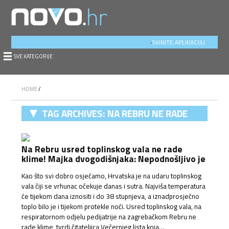
.
SKINITE APLIKACIJU
SVE KATEGORIJE
HOME
/
TAG ARCHIVES:
NA REBRU NE RADE
KLIME
Na Rebru usred toplinskog vala ne rade
klime! Majka dvogodišnjaka: Nepodnošljivo je
Kao što svi dobro osjećamo, Hrvatska je na udaru toplinskog
vala čiji se vrhunac očekuje danas i sutra. Najviša temperatura
će tijekom dana iznositi i do 38 stupnjeva, a iznadprosječno
toplo bilo je i tijekom protekle noći. Usred toplinskog vala, na
respiratornom odjelu pedijatrije na zagrebačkom Rebru ne
rade klime, tvrdi čitateljica Večernjeg lista koja…