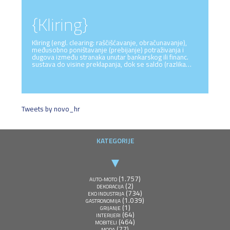
{Kliring}
Kliring (engl. clearing: raščišćavanje, obračunavanje),
međusobno poništavanje (prebijanje) potraživanja i
dugova između stranaka unutar bankarskog ili financ.
sustava do visine preklapanja, dok se saldo (razlika…
Tweets by novo_hr
KATEGORIJE
(1.757)
AUTO-MOTO
(2)
DEKORACIJA
(734)
EKO INDUSTRIJA
(1.039)
GASTRONOMIJA
(1)
GRIJANJE
(64)
INTERIJERI
(464)
MOBITELI
(77)
MODA