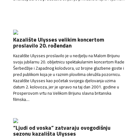
Kazalište Ulysses velikim koncertom
proslavilo 20. rođendan
Kazalište Ulysses proslavilo je u nedjelju na Malom Brijunu
svoju jubilarnu 20. obljetnicu spektakularnim koncertom Rade
Šerbedžije i Zapadnog kolodvora, uz brojne glazbene goste i
pred publikom koja je u raznim plovilima okružila pozornicu.
Kazalište Ulysses kao početak svojega djelovanja uzima
datum 2. kolovoza, jer je upravo na taj dan 2001. godine u
Prosperovom vrtu na Velikom Brijunu slavna britanska
filmska…
“Ljudi od voska” zatvaraju ovogodišnju
sezonu kazališta Ulysses