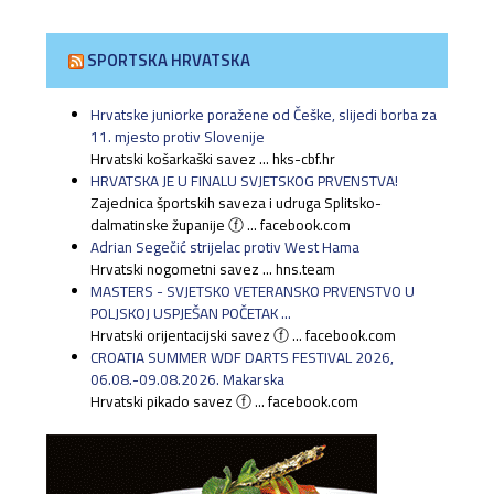
SPORTSKA HRVATSKA
Hrvatske juniorke poražene od Češke, slijedi borba za
11. mjesto protiv Slovenije
Hrvatski košarkaški savez ... hks-cbf.hr
HRVATSKA JE U FINALU SVJETSKOG PRVENSTVA!
Zajednica športskih saveza i udruga Splitsko-
dalmatinske županije ⓕ ... facebook.com
Adrian Segečić strijelac protiv West Hama
Hrvatski nogometni savez ... hns.team
MASTERS - SVJETSKO VETERANSKO PRVENSTVO U
POLJSKOJ USPJEŠAN POČETAK ...
Hrvatski orijentacijski savez ⓕ ... facebook.com
CROATIA SUMMER WDF DARTS FESTIVAL 2026,
06.08.-09.08.2026. Makarska
Hrvatski pikado savez ⓕ ... facebook.com