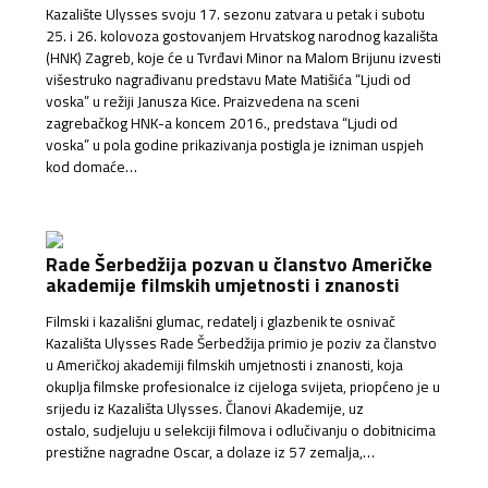
Kazalište Ulysses svoju 17. sezonu zatvara u petak i subotu
25. i 26. kolovoza gostovanjem Hrvatskog narodnog kazališta
(HNK) Zagreb, koje će u Tvrđavi Minor na Malom Brijunu izvesti
višestruko nagrađivanu predstavu Mate Matišića “Ljudi od
voska” u režiji Janusza Kice. Praizvedena na sceni
zagrebačkog HNK-a koncem 2016., predstava “Ljudi od
voska” u pola godine prikazivanja postigla je izniman uspjeh
kod domaće…
Rade Šerbedžija pozvan u članstvo Američke
akademije filmskih umjetnosti i znanosti
Filmski i kazališni glumac, redatelj i glazbenik te osnivač
Kazališta Ulysses Rade Šerbedžija primio je poziv za članstvo
u Američkoj akademiji filmskih umjetnosti i znanosti, koja
okuplja filmske profesionalce iz cijeloga svijeta, priopćeno je u
srijedu iz Kazališta Ulysses. Članovi Akademije, uz
ostalo, sudjeluju u selekciji filmova i odlučivanju o dobitnicima
prestižne nagradne Oscar, a dolaze iz 57 zemalja,…