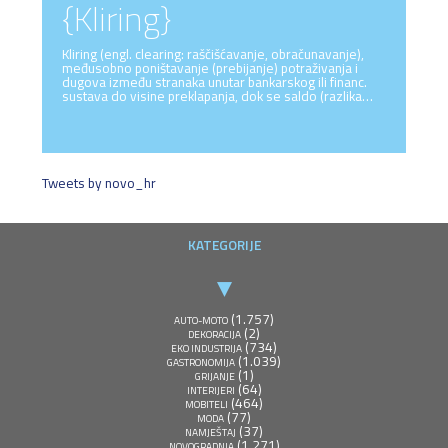
{Kliring}
Kliring (engl. clearing: raščišćavanje, obračunavanje),
međusobno poništavanje (prebijanje) potraživanja i
dugova između stranaka unutar bankarskog ili financ.
sustava do visine preklapanja, dok se saldo (razlika…
Tweets by novo_hr
KATEGORIJE
(1.757)
AUTO-MOTO
(2)
DEKORACIJA
(734)
EKO INDUSTRIJA
(1.039)
GASTRONOMIJA
(1)
GRIJANJE
(64)
INTERIJERI
(464)
MOBITELI
(77)
MODA
(37)
NAMJEŠTAJ
(1.271)
NOVOGRADNJA