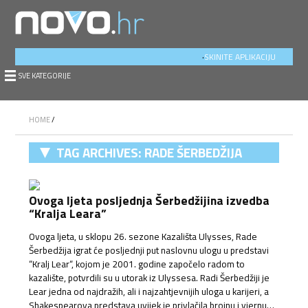
.
SKINITE APLIKACIJU
SVE KATEGORIJE
HOME
/
TAG ARCHIVES:
RADE ŠERBEDŽIJA
Ovoga ljeta posljednja Šerbedžijina izvedba
“Kralja Leara”
Ovoga ljeta, u sklopu 26. sezone Kazališta Ulysses, Rade
Šerbedžija igrat će posljednji put naslovnu ulogu u predstavi
“Kralj Lear“, kojom je 2001. godine započelo radom to
kazalište, potvrdili su u utorak iz Ulyssesa. Radi Šerbedžiji je
Lear jedna od najdražih, ali i najzahtjevnijih uloga u karijeri, a
Shakespearova predstava uvijek je privlačila brojnu i vjernu…