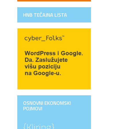
HNB TEČAJNA LISTA
OSNOVNI EKONOMSKI
POJMOVI
{Kliring}