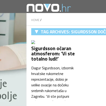
HOME
/
TAG ARCHIVES:
SIGURDSSON DOČ
Sigurdsson očaran
atmosferom: ‘Vi ste
totalno ludi!’
Dagur Sigurdsson, izbornik
hrvatske rukometne
reprezentacije, dobio je
velike ovacije na dočeku
srebrnih rukometaša u
Zagrebu. ‘Vi ste potpuni
luđaci. Samo želim reći,