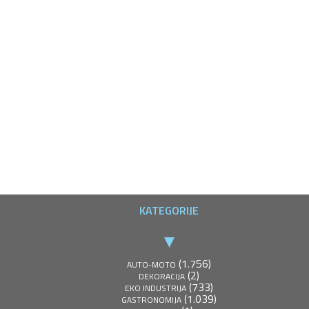
KATEGORIJE
(1.756)
AUTO-MOTO
(2)
DEKORACIJA
(733)
EKO INDUSTRIJA
(1.039)
GASTRONOMIJA