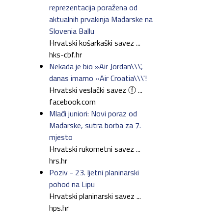
reprezentacija poražena od
aktualnih prvakinja Mađarske na
Slovenia Ballu
Hrvatski košarkaški savez ...
hks-cbf.hr
Nekada je bio »Air Jordan\\\',
danas imamo »Air Croatia\\\'!
Hrvatski veslački savez ⓕ ...
facebook.com
Mlađi juniori: Novi poraz od
Mađarske, sutra borba za 7.
mjesto
Hrvatski rukometni savez ...
hrs.hr
Poziv - 23. ljetni planinarski
pohod na Lipu
Hrvatski planinarski savez ...
hps.hr