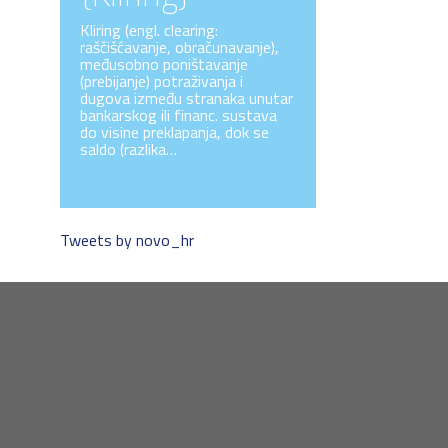
Kliring (engl. clearing:
raščišćavanje, obračunavanje),
međusobno poništavanje
(prebijanje) potraživanja i
dugova između stranaka unutar
bankarskog ili financ. sustava
do visine preklapanja, dok se
saldo (razlika…
Tweets by novo_hr