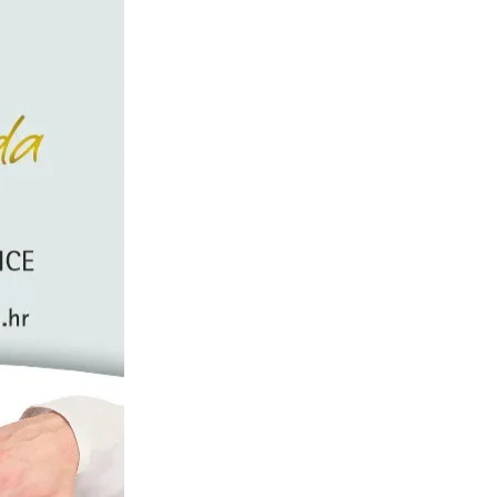
volim vas, volim svoju
momčad, a najviše volim
Pešića‘, rekao je Dagur
Sigurdsson na pozornici.
Podsjetimo, Islanđanin je
ranije najavio da će i nakon
Svjetskog prvenstva ostati
izbornik Hrvatske. NOVO.hr
foto: scr.rtl