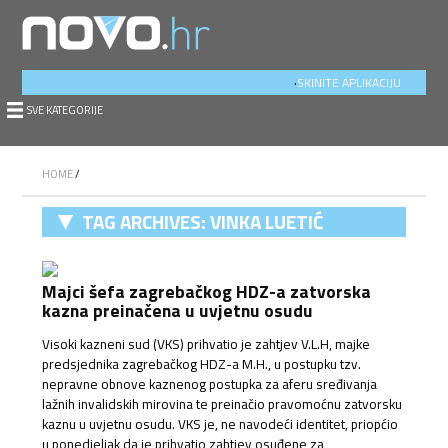
.
SKINITE APLIKACIJU
SVE KATEGORIJE
HOME
/
TAG ARCHIVES:
VINKA LUETIĆ
HERMAN
Majci šefa zagrebačkog HDZ-a zatvorska
kazna preinačena u uvjetnu osudu
Visoki kazneni sud (VKS) prihvatio je zahtjev V.L.H, majke
predsjednika zagrebačkog HDZ-a M.H., u postupku tzv.
nepravne obnove kaznenog postupka za aferu sređivanja
lažnih invalidskih mirovina te preinačio pravomoćnu zatvorsku
kaznu u uvjetnu osudu. VKS je, ne navodeći identitet, priopćio
u ponedjeljak da je prihvatio zahtjev osuđene za