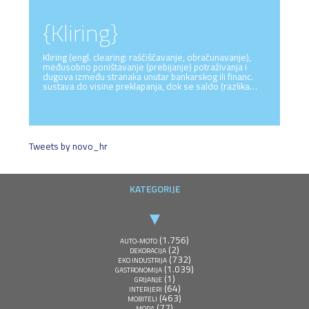
{Kliring}
Kliring (engl. clearing: raščišćavanje, obračunavanje),
međusobno poništavanje (prebijanje) potraživanja i
dugova između stranaka unutar bankarskog ili financ.
sustava do visine preklapanja, dok se saldo (razlika…
Tweets by novo_hr
KATEGORIJE
(1.756)
AUTO-MOTO
(2)
DEKORACIJA
(732)
EKO INDUSTRIJA
(1.039)
GASTRONOMIJA
(1)
GRIJANJE
(64)
INTERIJERI
(463)
MOBITELI
(77)
MODA