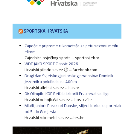
SPORTSKA HRVATSKA
Započele pripreme rukometaša za petu sezonu među
elitom
Zajednica osječkog sporta ... sportosijek.hr
WDF JAKO SPORT Classic 2026
Hrvatski pikado savez ⓕ ... facebook.com
Drugi dan Svjetskog juniorskog prvenstva: Dominik
Jezernik u polufinalu na 400 m
Hrvatski atletski savez ... has.hr
OK Olimpik i KOP Retfala izborili Prvu hrvatsku ligu
Hrvatski odbojkaški savez ... hos-cvf.hr
Mlađi juniori: Poraz od Danske, slijedi borba za poredak
od 5. do 8. mjesta
Hrvatski rukometni savez ... hrs.hr