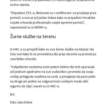
na licu mjesta.
“Pripadnici ZSS-a, školovani su i certificirani i za pružanje prve
pomoći, a ovo je još jedan dokaz kako su pripadnici Hrvatske
vojske vrhunski profesionalci uvijek spremni pomoći”,
napomenuli su iz MORH-a.
Žurne službe na terenu
Iz HAC-a su priopćili kako su sve žurne službe na lokaciji i da
čine sve kako bi se prometnica što prije otvorila za promet po
završetku očevida.
“Ozlijeđenim osobama ovim putem želimo što brži oporavak.
Još jednom apeliramo na sve sudionike u prometu da svoju
vožnju prilagode uvjetima na cesti, a ponajprije da paze jedni
na druge jer jedino se odgovornom vožnjom može stići
sigurno do cilja”, naveli su iz HAC-a.
B.V.
foto: Lika Online