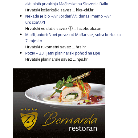
aktualnih prvakinja Mađarske na Slovenia Ballu
Hrvatski košarkaški savez ... hks-cbf.hr
Nekada je bio »Air Jordan\\\', danas imamo »Air
Croatia\\\'!
Hrvatski veslački savez ⓕ ... facebook.com
Mlađi juniori: Novi poraz od Mađarske, sutra borba za
7. mjesto
Hrvatski rukometni savez ... hrs.hr
Poziv - 23. ljetni planinarski pohod na Lipu
Hrvatski planinarski savez ... hps.hr