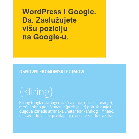
OSNOVNI EKONOMSKI POJMOVI
{Kliring}
Kliring (engl. clearing: raščišćavanje, obračunavanje),
međusobno poništavanje (prebijanje) potraživanja i
dugova između stranaka unutar bankarskog ili financ.
sustava do visine preklapanja, dok se saldo (razlika…