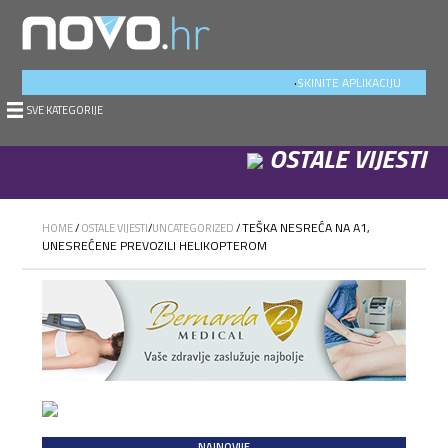
.
SKINITE APLIKACIJU
SVE KATEGORIJE
OSTALE VIJESTI
TEŠKA NESREĆA NA A1,
HOME
/
OSTALE VIJESTI
/
UNCATEGORIZED
/
UNESREĆENE PREVOZILI HELIKOPTEROM
NAJNOVIJE