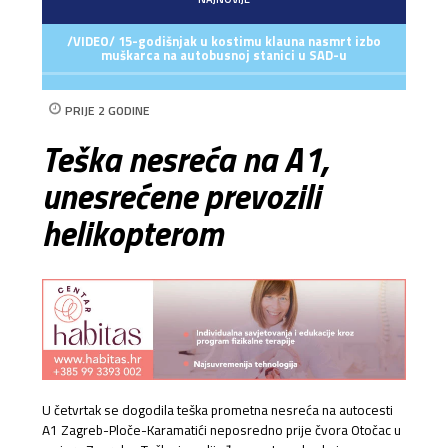
/VIDEO/ 15-godišnjak u kostimu klauna nasmrt izbo
muškarca na autobusnoj stanici u SAD-u
PRIJE 2 GODINE
Teška nesreća na A1,
unesrećene prevozili
helikopterom
U četvrtak se dogodila teška prometna nesreća na autocesti
A1 Zagreb-Ploče-Karamatići neposredno prije čvora Otočac u