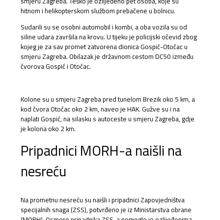
smjeru Zagreba. Teško je ozlijeđeno pet osoba, koje su
hitnom i helikopterskom službom prebačene u bolnicu.
Sudarili su se osobni automobil i kombi, a oba vozila su od
siline udara završila na krovu. U tijeku je policijski očevid zbog
kojeg je za sav promet zatvorena dionica Gospić-Otočac u
smjeru Zagreba. Obilazak je državnom cestom DC50 između
čvorova Gospić i Otočac.
Kolone su u smjeru Zagreba pred tunelom Brezik oko 5 km, a
kod čvora Otočac oko 2 km, naveo je HAK. Gužve su i na
naplati Gospić, na silasku s autoceste u smjeru Zagreba, gdje
je kolona oko 2 km.
Pripadnici MORH-a naišli na
nesreću
Na prometnu nesreću su naišli i pripadnici Zapovjedništva
specijalnih snaga (ZSS), potvrđeno je iz Ministarstva obrane
(MORH). Osmero pripadnika ZSS-a pomoglo je ozlijeđenima