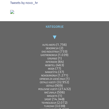
Tweets by novo_hr
KATEGORIJE
(1.756)
AUTO-MOTO
(2)
DEKORACIJA
(733)
EKO INDUSTRIJA
(1.039)
GASTRONOMIJA
(1)
GRIJANJE
(64)
INTERIJERI
(463)
MOBITELI
(77)
MODA
(37)
NAMJEŠTAJ
(1.271)
NOVOGRADNJA
(1)
OPREMA ZA VJENČANJA
(32.952)
OSTALE VIJESTI
(909)
OSTALO
(27.432)
POSLOVNE VIJESTI
(506)
RAČUNALA
(1)
RASVJETA
(14.348)
SPORT
(2.072)
TEHNOLOGIJA
(3.038)
TURIZAM