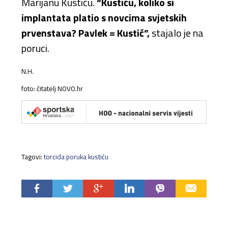
Marijanu Kustiću.
“Kustiću, koliko si
implantata platio s novcima svjetskih
prvenstava? Pavlek = Kustić”,
stajalo je na
poruci.
N.H.
foto: čitatelj NOVO.hr
Tagovi:
torcida poruka kustiću