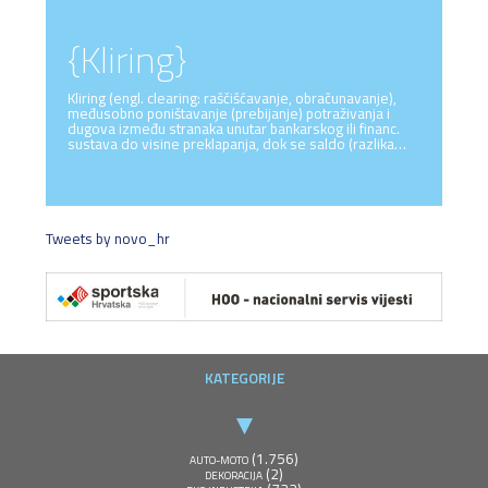
{Kliring}
Kliring (engl. clearing: raščišćavanje, obračunavanje),
međusobno poništavanje (prebijanje) potraživanja i
dugova između stranaka unutar bankarskog ili financ.
sustava do visine preklapanja, dok se saldo (razlika…
Tweets by novo_hr
KATEGORIJE
(1.756)
AUTO-MOTO
(2)
DEKORACIJA