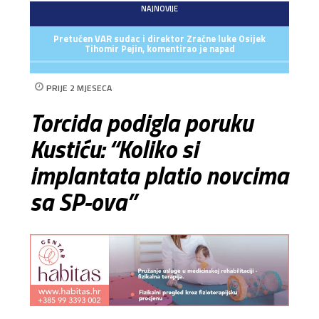
NAJNOVIJE
Pretučen VAR sudac i direktor Zračne luke Osijek
Tihomir Pejin, komentirao je napad
PRIJE 2 MJESECA
Torcida podigla poruku
Kustiću: “Koliko si
implantata platio novcima
sa SP-ova”