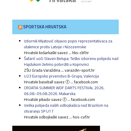
SPORTSKA HRVATSKA
Izbornik Mijatović objavio popis reprezentativaca za
utakmice protiv Latvije i Nizozemske
Hrvatski košarkaški savez ... hks-cbf.hr
Šafarić uoči Slaven Belupa: Teško izborenu pobjedu nad
Hajdukom želimo potvrditi u Koprivnici
ZŠU Grada Varaždina ... varazdin-sport.hr
U23 Europsko prvenstvo B-Grupa, Valencija
Hrvatski baseball savez ⓕ ... facebook.com
CROATIA SUMMER WDF DARTS FESTIVAL 2026,
06.08.-09.08.2026. Makarska
Hrvatski pikado savez ⓕ ... facebook.com
Velika pobjeda naših odbojkašica nad Brazilom na
otvaranju SP U17
Hrvatski odbojkaški savez ... hos-cvf.hr