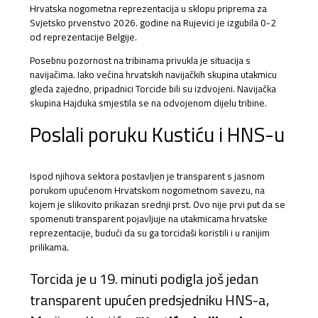
Hrvatska nogometna reprezentacija u sklopu priprema za
Svjetsko prvenstvo 2026. godine na Rujevici je izgubila 0-2
od reprezentacije Belgije.
Posebnu pozornost na tribinama privukla je situacija s
navijačima. Iako većina hrvatskih navijačkih skupina utakmicu
gleda zajedno, pripadnici Torcide bili su izdvojeni. Navijačka
skupina Hajduka smjestila se na odvojenom dijelu tribine.
Poslali poruku Kustiću i HNS-u
Ispod njihova sektora postavljen je transparent s jasnom
porukom upućenom Hrvatskom nogometnom savezu, na
kojem je slikovito prikazan srednji prst. Ovo nije prvi put da se
spomenuti transparent pojavljuje na utakmicama hrvatske
reprezentacije, budući da su ga torcidaši koristili i u ranijim
prilikama.
Torcida je u 19. minuti podigla još jedan
transparent upućen predsjedniku HNS-a,