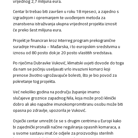
vrijednog 2,7 milijuna eura.
Centar bi trebao biti završen u roku 18 mjeseci, a zajedno s
izgradnjom i opremanjem te uvođenjem metoda za
znanstvena istraživanja ukupna vrijednost projekta iznosit
će preko šest milijuna eura.
Projekt je financiran kroz Interreg program prekogranične
suradnje Hrvatska – Mađarska, i to europskim sredstvima u
iznosu od 80 posto dok je 20 posto vlastitih sredstava.
Po riječima Dubravke Vuković, klimatski uvjeti dovode do toga
da nam se počinju useljavati vrlo invazivni komarci koji
prenose životno ugrožavajuće bolesti, što je bio povod za
pokretanje tog projekta.
Već nekoliko godina na području županije imamo
slučajeve groznice zapadnog Nila, koja može proći klinički
dobro ali ako napadne imunokompromitiranu osobu može biti
opasna po zdravlje, upozorila je Vuković.
Osječki centar umrežit će se s drugim centrima u Europi kako
bi zajednički pronašli načine reguliranja opasnih komaraca, a
u svome sastavu imat će odjele za proizvodnju sterilnih