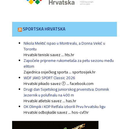
SPORTSKA HRVATSKA
Nikola Mektić ispao u Montrealu, a Donna Vekić u
Torontu
Hrvatski teniski savez ... hts.hr
Započele pripreme rukometaša za petu sezonu među
elitom
Zajednica osječkog sporta ... sportosijek.hr
WDF JAKO SPORT Classic 2026
Hrvatski pikado savez ⓕ ... facebook.com
Drugi dan Svjetskog juniorskog prvenstva: Dominik
Jezernik u polufinalu na 400 m
Hrvatski atletski savez ... has.hr
OK Olimpik i KOP Retfala izborili Prvu hrvatsku ligu
Hrvatski odbojkaški savez ... hos-cvf.hr