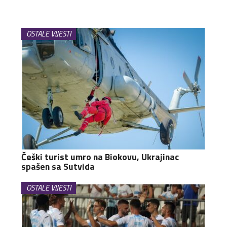
OSTALE VIJESTI
Češki turist umro na Biokovu, Ukrajinac
spašen sa Sutvida
OSTALE VIJESTI