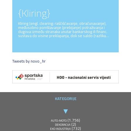
{Kliring}
Kliring (engl. clearing: raščišćavanje, obračunavanje),
međusobno poništavanje (prebijanje) potraživanja i
dugova između stranaka unutar bankarskog ili financ.
sustava do visine preklapanja, dok se saldo (razlika…
Tweets by novo_hr
KATEGORIJE
(1.756)
AUTO-MOTO
(2)
DEKORACIJA
(732)
EKO INDUSTRIJA