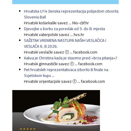
Hrvatska U14 ženska reprezentacija pobjedom otvorila
Slovenia Ball
Hrvatski košarkaški savez ... hks-cbf.hr
Djevojke u borbu za poredak od 5. do 8. mjesta
Hrvatski vaterpolski savez ... hvs.hr
SAŽETAK VREMENA NASTUPA NAŠIH VESLAČICA I
VESLAČA 6. 8 2026.
Hrvatski veslački savez ⓕ ... facebook.com
Kakva je Christina kada je stavimo pred »brza pitanja«?
Hrvatski gimnastički savez ⓕ ... facebook.com
Pet hrvatskih reprezentativaca izborilo B finale na
Svjetskom kupu ...
Hrvatski orijentacijski savez ⓕ ... facebook.com