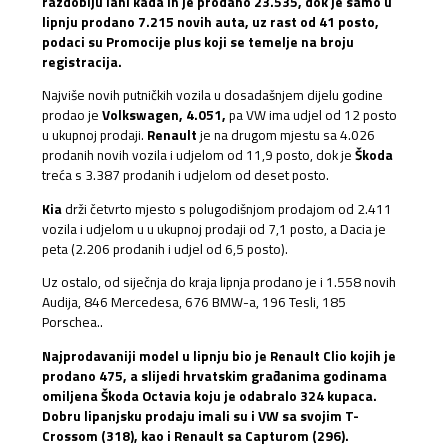
razdoblju lani kada ih je prodano 23.535, dok je samo u
lipnju prodano 7.215 novih auta, uz rast od 41 posto,
podaci su Promocije plus koji se temelje na broju
registracija.
Najviše novih putničkih vozila u dosadašnjem dijelu godine
prodao je
Volkswagen, 4.051,
pa VW ima udjel od 12 posto
u ukupnoj prodaji.
Renault
je na drugom mjestu sa 4.026
prodanih novih vozila i udjelom od 11,9 posto, dok je
Škoda
treća s 3.387 prodanih i udjelom od deset posto.
Kia
drži četvrto mjesto s polugodišnjom prodajom od 2.411
vozila i udjelom u u ukupnoj prodaji od 7,1 posto, a Dacia je
peta (2.206 prodanih i udjel od 6,5 posto).
Uz ostalo, od siječnja do kraja lipnja prodano je i 1.558 novih
Audija, 846 Mercedesa, 676 BMW-a, 196 Tesli, 185
Porschea..
Najprodavaniji model u lipnju bio je Renault Clio kojih je
prodano 475, a slijedi hrvatskim građanima godinama
omiljena Škoda Octavia koju je odabralo 324 kupaca.
Dobru lipanjsku prodaju imali su i VW sa svojim T-
Crossom (318), kao i Renault sa Capturom (296).