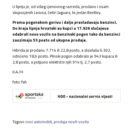
U lipnju je, od višeg cjenovnog razreda, prodano i osam
skupocjenih Lexusa, četiri Jaguara, te jedan Bentley.
Prema pogonskom gorivu i dalje prevladavaju benzinci.
Do kraja lipnja hrvatski su kupci u 17.926 slučajeva
odabrali novo vozilo na benzinski pogon tako da benzinci
zauzimaju 53 posto od ukupne prodaje.
Hibrida je prodano 7.714 ili 22,8 posto, a dizelaša 6.302,
odnosno 18,6 posto. Plinski pogon odabralo je 943 kupaca ili
2,8 posto, a potpuno električni njih 914 tj. 2,7 posto.
K.A./H
foto: fah
Tagovi:
novi automobili
,
prodaja novih vozila