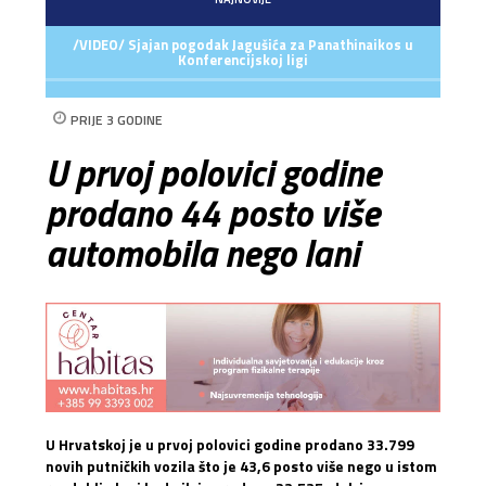
/VIDEO/ Sjajan pogodak Jagušića za Panathinaikos u
Konferencijskoj ligi
PRIJE 3 GODINE
U prvoj polovici godine
prodano 44 posto više
automobila nego lani
U Hrvatskoj je u prvoj polovici godine prodano 33.799
novih putničkih vozila što je 43,6 posto više nego u istom