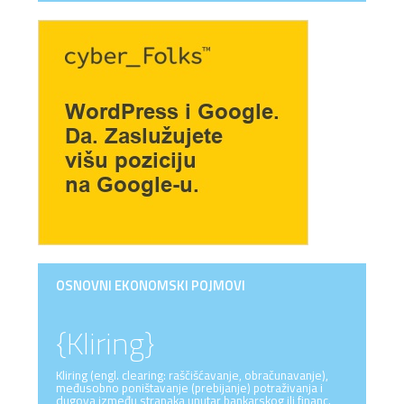
OSNOVNI EKONOMSKI POJMOVI
{Kliring}
Kliring (engl. clearing: raščišćavanje, obračunavanje),
međusobno poništavanje (prebijanje) potraživanja i
dugova između stranaka unutar bankarskog ili financ.