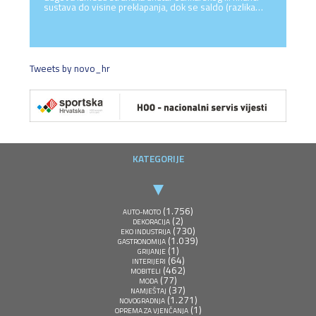
sustava do visine preklapanja, dok se saldo (razlika…
Tweets by novo_hr
KATEGORIJE
(1.756)
AUTO-MOTO
(2)
DEKORACIJA
(730)
EKO INDUSTRIJA
(1.039)
GASTRONOMIJA
(1)
GRIJANJE
(64)
INTERIJERI
(462)
MOBITELI
(77)
MODA
(37)
NAMJEŠTAJ
(1.271)
NOVOGRADNJA
(1)
OPREMA ZA VJENČANJA