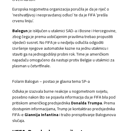
Europska nogometna organizacija poručila je da je riječ o
‘neshvatljivoj i neopravdanoj odluci’ te da je FIFA ‘prešla
crvenu liniju’.
Balogun
je isključen u utakmici SAD-a i Bosne i Hercegovine,
zbog čega je prema uobičajenim pravilima trebao propustiti
sljedeći susret. No FIFA je u nedjelju odlučila odgoditi
izvršenje njegove automatske kazne na jednu utakmicu i
staviti ga na jednogodišnji probni rok. Time je američkom
napadaču omogućeno da nastupi protiv Belgije u utakmici za
plasman u četvrtfinale.
Folarin Balogun – postao je glavna tema SP-a
Odluka je izazvala burne reakcije u nogometnom svijetu,
posebno nakon što se pojavila informacija da je FIFA bila pod
pritiskom američkog predsjednika
Donalda Trumpa
. Prema
dostupnim informacijama, Trump je kontaktirao predsjednika
FIFA-e
Giannija Infantina
i tražio preispitivanje Balogunova
slučaja.