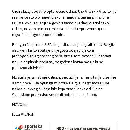
Cijeli slučaj dodatno opterećuje odnos UEFA-e i FIFA-e, koji je
i ranije često bio napet tijekom mandata Giannija Infantina.
UEFA u ovoj situaciji ne govori samo o jednoj disciplinskoj
odluci, nego o principu jednakosti svih reprezentacija na
najvećem nogometnom turniru.
Balogun će, prema FIFA-inoj odluci, smjeti igrati protiv Belgije,
ali crveni karton ostaje u njegovu dosjeu tijekom
jednogodišnjeg probnog roka. Ako u tom razdoblju napravi
novi disciplinski prekršaj, odgođena kazna mogla bi se
ponovno aktivirati.
No šteta je, smatraju kritičari, već učinjena. Jer pitanje više nije
samo hoće li Balogun igrati protiv Belgije, nego može li se
nakon ovakvog slučaja bilo koja disciplinska odluka na
Svjetskom prvenstvu smatrati potpuno konačnom.
NOVO.hr
foto: Afp/Fah