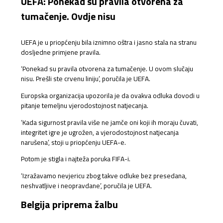
UEFA: Ponekad su pravila otvorena za
tumačenje. Ovdje nisu
UEFA je u priopćenju bila iznimno oštra i jasno stala na stranu
dosljedne primjene pravila.
‘Ponekad su pravila otvorena za tumačenje. U ovom slučaju
nisu. Prešli ste crvenu liniju’, poručila je UEFA.
Europska organizacija upozorila je da ovakva odluka dovodi u
pitanje temeljnu vjerodostojnost natjecanja.
‘Kada sigurnost pravila više ne jamče oni koji ih moraju čuvati,
integritet igre je ugrožen, a vjerodostojnost natjecanja
narušena’, stoji u priopćenju UEFA-e.
Potom je stigla i najteža poruka FIFA-i.
‘Izražavamo nevjericu zbog takve odluke bez presedana,
neshvatljive i neopravdane’, poručila je UEFA.
Belgija priprema žalbu