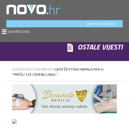
.
SKINITE APLIKACIJU
SVE KATEGORIJE
OSTALE VIJESTI
UEFA ŽESTOKO NAPALA FIFA-U:
HOME
/
OSTALE VIJESTI
/
SPORT
/
“PREŠLI STE CRVENU LINIJU..”