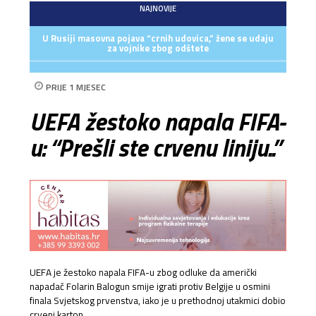
NAJNOVIJE
U Rusiji masovna pojava “crnih udovica,” žene se udaju
za vojnike zbog odštete
PRIJE 1 MJESEC
UEFA žestoko napala FIFA-
u: “Prešli ste crvenu liniju..”
UEFA je žestoko napala FIFA-u zbog odluke da američki
napadač Folarin Balogun smije igrati protiv Belgije u osmini
finala Svjetskog prvenstva, iako je u prethodnoj utakmici dobio
crveni karton.