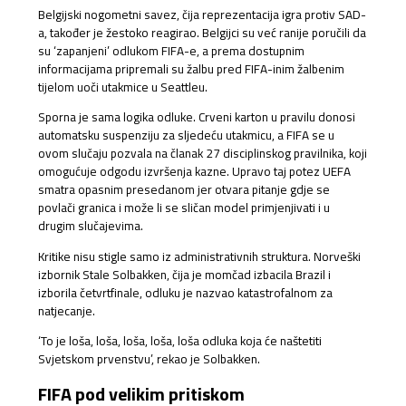
Belgijski nogometni savez, čija reprezentacija igra protiv SAD-
a, također je žestoko reagirao. Belgijci su već ranije poručili da
su ‘zapanjeni’ odlukom FIFA-e, a prema dostupnim
informacijama pripremali su žalbu pred FIFA-inim žalbenim
tijelom uoči utakmice u Seattleu.
Sporna je sama logika odluke. Crveni karton u pravilu donosi
automatsku suspenziju za sljedeću utakmicu, a FIFA se u
ovom slučaju pozvala na članak 27 disciplinskog pravilnika, koji
omogućuje odgodu izvršenja kazne. Upravo taj potez UEFA
smatra opasnim presedanom jer otvara pitanje gdje se
povlači granica i može li se sličan model primjenjivati i u
drugim slučajevima.
Kritike nisu stigle samo iz administrativnih struktura. Norveški
izbornik Stale Solbakken, čija je momčad izbacila Brazil i
izborila četvrtfinale, odluku je nazvao katastrofalnom za
natjecanje.
‘To je loša, loša, loša, loša, loša odluka koja će naštetiti
Svjetskom prvenstvu’, rekao je Solbakken.
FIFA pod velikim pritiskom