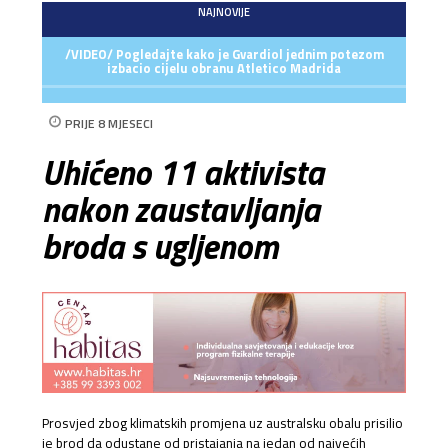
NAJNOVIJE
/VIDEO/ Pogledajte kako je Gvardiol jednim potezom
izbacio cijelu obranu Atletico Madrida
PRIJE 8 MJESECI
Uhićeno 11 aktivista
nakon zaustavljanja
broda s ugljenom
Prosvjed zbog klimatskih promjena uz australsku obalu prisilio
je brod da odustane od pristajanja na jedan od najvećih