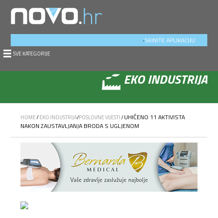
.
SKINITE APLIKACIJU
SVE KATEGORIJE
EKO INDUSTRIJA
UHIĆENO 11 AKTIVISTA
HOME
/
EKO INDUSTRIJA
/
POSLOVNE VIJESTI
/
NAKON ZAUSTAVLJANJA BRODA S UGLJENOM