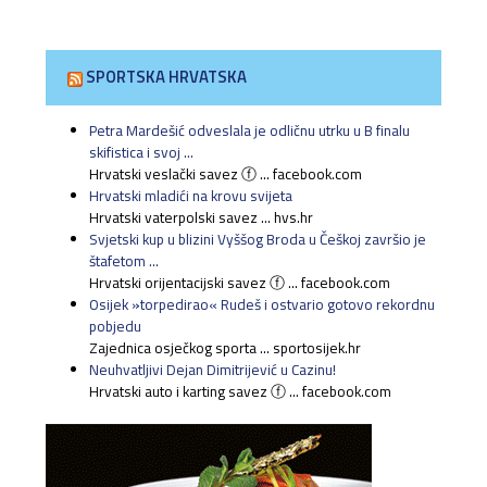
SPORTSKA HRVATSKA
Petra Mardešić odveslala je odličnu utrku u B finalu
skifistica i svoj ...
Hrvatski veslački savez ⓕ ... facebook.com
Hrvatski mladići na krovu svijeta
Hrvatski vaterpolski savez ... hvs.hr
Svjetski kup u blizini Vyššog Broda u Češkoj završio je
štafetom ...
Hrvatski orijentacijski savez ⓕ ... facebook.com
Osijek »torpedirao« Rudeš i ostvario gotovo rekordnu
pobjedu
Zajednica osječkog sporta ... sportosijek.hr
Neuhvatljivi Dejan Dimitrijević u Cazinu!
Hrvatski auto i karting savez ⓕ ... facebook.com