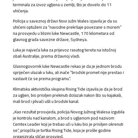
terminala za izvoz ugljena u zemlji, što je dovelo do 11
uhićenja.
Policija u saveznoj državi Novi Južni Wales izjavila je da su
uhićeni optuženi za “navodne prekršaje povezane s morem”
na prosvjedu u blizini luke Newcastle, 170 kilometara od
glavnog grada savezne države, Sydneya.
Luka je najveća luka za prijevoz rasutog tereta na istočnoj
obali Australije, prema državnoj vladi.
Glasnogovornik luke Newcastle rekao je da je jednom brodu
spriječen ulazak u luku, ali inače “brodski promet nije prestao i
nastavit će se prema programu”.
Klimatska aktivistička skupina Rising Tide izjavila je da je brod
za ugljen, bio prisiljen prekinuti dolazak nakon što su kajakaši,
mali brod i plivači ušli u brodski kanal.
„Kao rezultat prosvjeda, policija Novog Južnog Walesa izgubila
je kontrolu nad kanalom, a brod s ugljenom pod nazivom
Cemtex Leader koji je trebao ući u luku bio je prisiljen okrenuti
se“, priopćila je tvrtka Rising Tide, koja je prošle godine
organizirala sličan prosvjed.