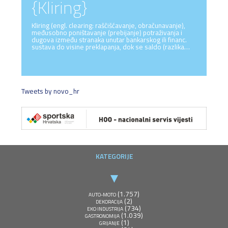
{Kliring}
Kliring (engl. clearing: raščišćavanje, obračunavanje),
međusobno poništavanje (prebijanje) potraživanja i
dugova između stranaka unutar bankarskog ili financ.
sustava do visine preklapanja, dok se saldo (razlika…
Tweets by novo_hr
KATEGORIJE
(1.757)
AUTO-MOTO
(2)
DEKORACIJA
(734)
EKO INDUSTRIJA
(1.039)
GASTRONOMIJA
(1)
GRIJANJE