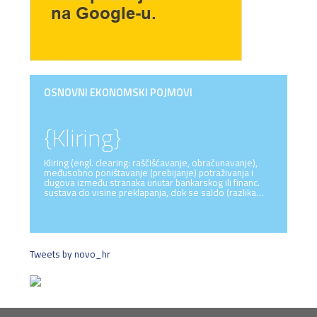
OSNOVNI EKONOMSKI POJMOVI
{Kliring}
Kliring (engl. clearing: raščišćavanje, obračunavanje),
međusobno poništavanje (prebijanje) potraživanja i
dugova između stranaka unutar bankarskog ili financ.
sustava do visine preklapanja, dok se saldo (razlika…
Tweets by novo_hr