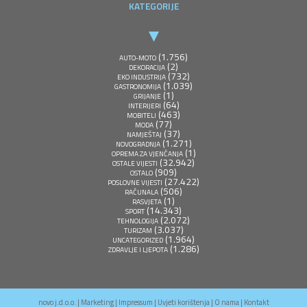
KATEGORIJE
(1.756)
AUTO-MOTO
(2)
DEKORACIJA
(732)
EKO INDUSTRIJA
(1.039)
GASTRONOMIJA
(1)
GRIJANJE
(64)
INTERIJERI
(463)
MOBITELI
(77)
MODA
(37)
NAMJEŠTAJ
(1.271)
NOVOGRADNJA
(1)
OPREMA ZA VJENČANJA
(32.942)
OSTALE VIJESTI
(909)
OSTALO
(27.422)
POSLOVNE VIJESTI
(506)
RAČUNALA
(1)
RASVJETA
(14.343)
SPORT
(2.072)
TEHNOLOGIJA
(3.037)
TURIZAM
(1.964)
UNCATEGORIZED
(1.286)
ZDRAVLJE I LJEPOTA
novo j.d.o.o. |
Marketing
|
Impressum
|
Uvjeti korištenja
|
O nama
|
Kontakt