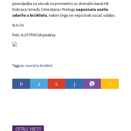
ponedjeljka na utorak na prometnici uz drenažni kanal HE
Dubrava između Cirkovljana i Preloga
nepoznato vozilo
udarilo u biciklistu
, nakon čega se nepoznati vozač udaljio.
N.H./H
foto: ILUSTRACIJA.pixabay
Tagovi:
nesreća biciklist
OSTALE VIJESTI