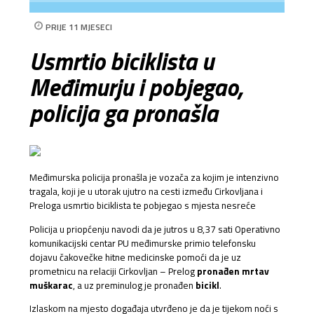
PRIJE 11 MJESECI
Usmrtio biciklista u
Međimurju i pobjegao,
policija ga pronašla
Međimurska policija pronašla je vozača za kojim je intenzivno
tragala, koji je u utorak ujutro na cesti između Cirkovljana i
Preloga usmrtio biciklista te pobjegao s mjesta nesreće
Policija u priopćenju navodi da je jutros u 8,37 sati Operativno
komunikacijski centar PU međimurske primio telefonsku
dojavu čakovečke hitne medicinske pomoći da je uz
prometnicu na relaciji Cirkovljan – Prelog
pronađen mrtav
muškarac
, a uz preminulog je pronađen
bicikl
.
Izlaskom na mjesto događaja utvrđeno je da je tijekom noći s