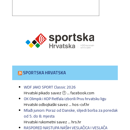
SPORTSKA HRVATSKA
WDF JAKO SPORT Classic 2026
Hrvatski pikado savez ⓕ ... facebook.com
OK Olimpik i KOP Retfala izborili Prvu hrvatsku ligu
Hrvatski odbojkaški savez ... hos-cvf.hr
Mlađi juniori: Poraz od Danske, slijedi borba za poredak
od 5. do 8. mjesta
Hrvatski rukometni savez ... hrs.hr
RASPORED NASTUPA NAŠIH VESLAČICA I VESLAČA