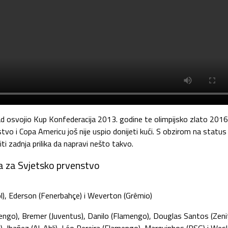
d osvojio Kup Konfederacija 2013. godine te olimpijsko zlato 2016
vo i Copa Americu još nije uspio donijeti kući. S obzirom na status 
iti zadnja prilika da napravi nešto takvo.
a za Svjetsko prvenstvo
ool), Ederson (Fenerbahçe) i Weverton (Grêmio)
engo), Bremer (Juventus), Danilo (Flamengo), Douglas Santos (Zenit