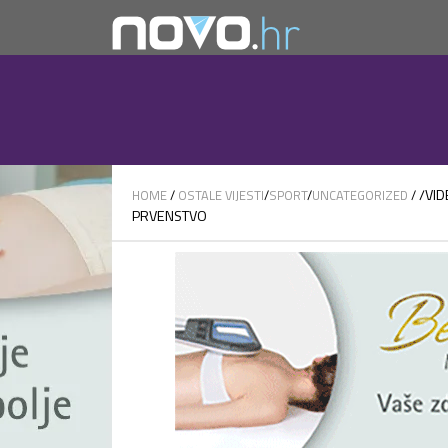
/VI
HOME
/
OSTALE VIJESTI
/
SPORT
/
UNCATEGORIZED
/
PRVENSTVO