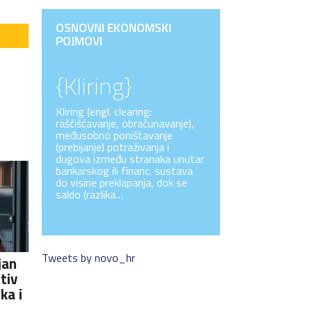
OSNOVNI EKONOMSKI
POJMOVI
{Kliring}
Kliring (engl. clearing:
raščišćavanje, obračunavanje),
međusobno poništavanje
(prebijanje) potraživanja i
dugova između stranaka unutar
bankarskog ili financ. sustava
do visine preklapanja, dok se
saldo (razlika…
Tweets by novo_hr
jan
tiv
ka i