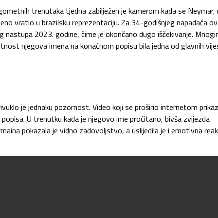
ogometnih trenutaka tjedna zabilježen je kamerom kada se Neymar,
žbeno vratio u brazilsku reprezentaciju. Za 34-godišnjeg napadača ov
eg nastupa 2023. godine, čime je okončano dugo iščekivanje. Mnogi
utnost njegova imena na konačnom popisu bila jedna od glavnih vije
privuklo je jednaku pozornost. Video koji se proširio internetom prika
popisa. U trenutku kada je njegovo ime pročitano, bivša zvijezda
maina pokazala je vidno zadovoljstvo, a uslijedila je i emotivna reak