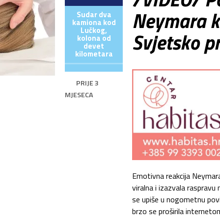
Neymara ka
Sudar dva
kamiona kod
Lučkog,
Svjetsko p
kolona od
devet
kilometara
PRIJE 3
MJESECA
Emotivna reakcija Neymara 
viralna i izazvala rasprav
se upiše u nogometnu povij
brzo se proširila interneto