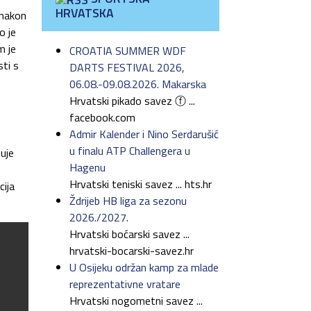
HRVATSKA
 nakon
o je
m je
CROATIA SUMMER WDF
sti s
DARTS FESTIVAL 2026,
06.08.-09.08.2026. Makarska
Hrvatski pikado savez ⓕ ...
facebook.com
Admir Kalender i Nino Serdarušić
u finalu ATP Challengera u
zuje
Hagenu
Hrvatski teniski savez ... hts.hr
cija
Ždrijeb HB liga za sezonu
2026./2027.
Hrvatski boćarski savez ...
hrvatski-bocarski-savez.hr
U Osijeku održan kamp za mlade
reprezentativne vratare
Hrvatski nogometni savez ...