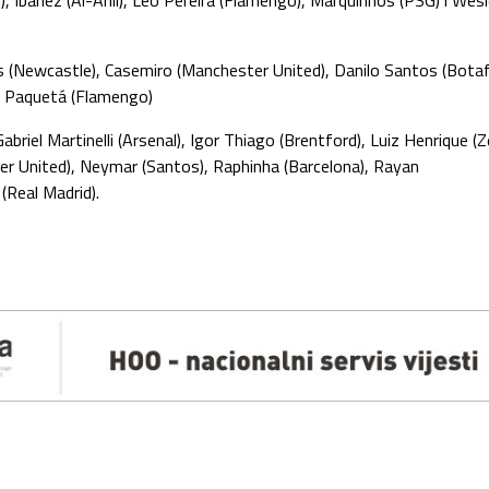
), Ibañez (Al-Ahli), Léo Pereira (Flamengo), Marquinhos (PSG) i Wes
s (Newcastle), Casemiro (Manchester United), Danilo Santos (Bota
as Paquetá (Flamengo)
 Gabriel Martinelli (Arsenal), Igor Thiago (Brentford), Luiz Henrique (Z
 United), Neymar (Santos), Raphinha (Barcelona), Rayan
 (Real Madrid).