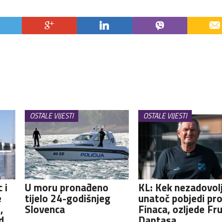
OSTALE VIJESTI
OSTALE VIJESTI
 i
U moru pronađeno
KL: Kek nezadovol
e
tijelo 24-godišnjeg
unatoč pobjedi pro
,
Slovenca
Finaca, ozljede Fru
d
Dantasa