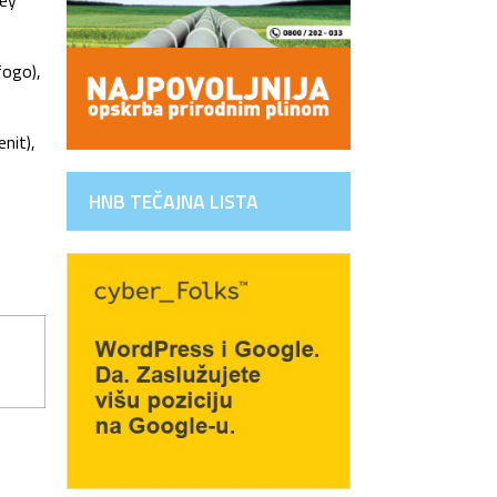
ley
fogo),
enit),
HNB TEČAJNA LISTA