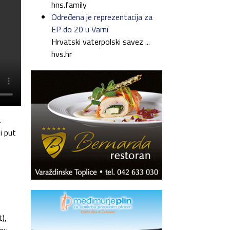
hns.family
Određena je reprezentacija za
EP do 20 u Varni
Hrvatski vaterpolski savez ...
hvs.hr
.
i put
),