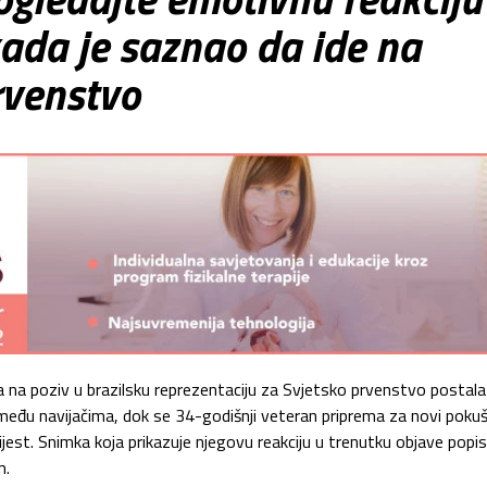
da je saznao da ide na
rvenstvo
na poziv u brazilsku reprezentaciju za Svjetsko prvenstvo postala
u među navijačima, dok se 34-godišnji veteran priprema za novi pokuš
est. Snimka koja prikazuje njegovu reakciju u trenutku objave popi
m.