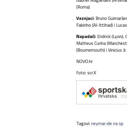
Gabriel Magalhães (Arsenal
(Roma)
Veznjaci
: Bruno Guimarãe
Fabinho (Al-Ittihad) i Luc
Napadači
: Endrick (Lyon),
Matheus Cunha (Manchester
(Bournemouth) i Vinicius Jr.
NOVO.hr
foto: scr.X
Tagovi:
neymar ide na sp