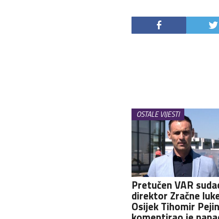
OSTALE VIJESTI
Pretučen VAR sudac
direktor Zračne luk
Osijek Tihomir Pejin
komentirao je napa