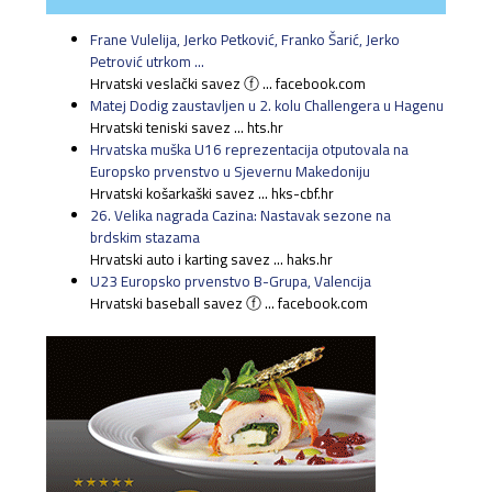
Frane Vulelija, Jerko Petković, Franko Šarić, Jerko
Petrović utrkom ...
Hrvatski veslački savez ⓕ ... facebook.com
Matej Dodig zaustavljen u 2. kolu Challengera u Hagenu
Hrvatski teniski savez ... hts.hr
Hrvatska muška U16 reprezentacija otputovala na
Europsko prvenstvo u Sjevernu Makedoniju
Hrvatski košarkaški savez ... hks-cbf.hr
26. Velika nagrada Cazina: Nastavak sezone na
brdskim stazama
Hrvatski auto i karting savez ... haks.hr
U23 Europsko prvenstvo B-Grupa, Valencija
Hrvatski baseball savez ⓕ ... facebook.com