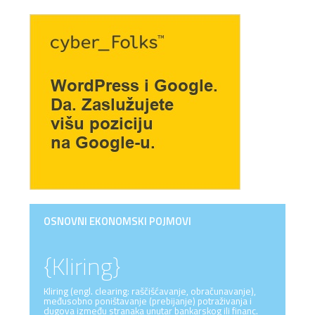
OSNOVNI EKONOMSKI POJMOVI
{Kliring}
Kliring (engl. clearing: raščišćavanje, obračunavanje),
međusobno poništavanje (prebijanje) potraživanja i
dugova između stranaka unutar bankarskog ili financ.