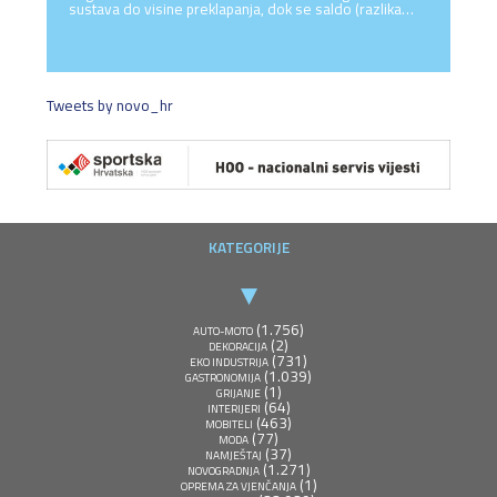
sustava do visine preklapanja, dok se saldo (razlika…
Tweets by novo_hr
KATEGORIJE
(1.756)
AUTO-MOTO
(2)
DEKORACIJA
(731)
EKO INDUSTRIJA
(1.039)
GASTRONOMIJA
(1)
GRIJANJE
(64)
INTERIJERI
(463)
MOBITELI
(77)
MODA
(37)
NAMJEŠTAJ
(1.271)
NOVOGRADNJA
(1)
OPREMA ZA VJENČANJA