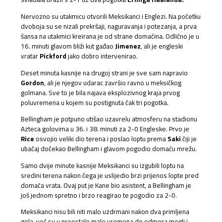
Nervozno su utakmicu otvorili Meksikanci i Englezi. Na početku
dvoboja su se nizali prekršaji, naguravanja i potezanja, a prva
šansa na utakmici kreirana je od strane domaćina. Odlično je u
16. minuti glavom bliži kut gađao
Jimenez
, ali je engleski
vratar
Pickford
jako dobro intervenirao.
Deset minuta kasnije na drugoj strani je sve sam napravio
Gordon
, ali je njegov udarac završio ravno u meksičkog
golmana. Sve to je bila najava eksplozivnog kraja prvog
poluvremena u kojem su postignuta čak tri pogotka.
Bellingham je potpuno utišao uzavrelu atmosferu na stadionu
Azteca golovima u 36. i 38. minuti za 2-0 Engleske. Prvo je
Rice
osvojio veliki dio terena i poslao loptu prema
Saki
čiji je
ubačaj dočekao Bellingham i glavom pogodio domaću mrežu.
Samo dvije minute kasnije Meksikanci su izgubili loptu na
sredini terena nakon čega je uslijedio brzi prijenos lopte pred
domaća vrata. Ovaj put je Kane bio asistent, a Bellingham je
još jednom spretno i brzo reagirao te pogodio za 2-0.
Meksikanci nisu bili niti malo uzdrmani nakon dva primljena
gola, već su u preostalo malo vremena do odmora mogli i