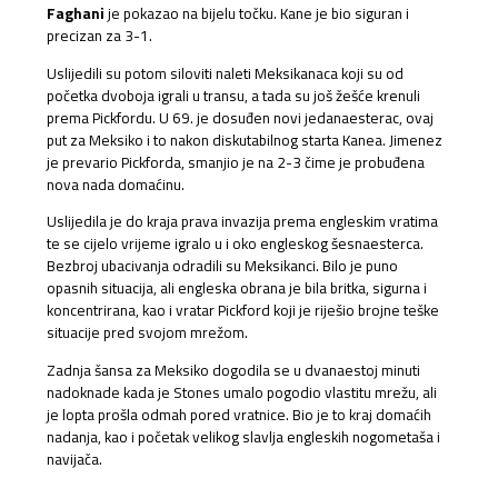
Faghani
je pokazao na bijelu točku. Kane je bio siguran i
precizan za 3-1.
Uslijedili su potom siloviti naleti Meksikanaca koji su od
početka dvoboja igrali u transu, a tada su još žešće krenuli
prema Pickfordu. U 69. je dosuđen novi jedanaesterac, ovaj
put za Meksiko i to nakon diskutabilnog starta Kanea. Jimenez
je prevario Pickforda, smanjio je na 2-3 čime je probuđena
nova nada domaćinu.
Uslijedila je do kraja prava invazija prema engleskim vratima
te se cijelo vrijeme igralo u i oko engleskog šesnaesterca.
Bezbroj ubacivanja odradili su Meksikanci. Bilo je puno
opasnih situacija, ali engleska obrana je bila britka, sigurna i
koncentrirana, kao i vratar Pickford koji je riješio brojne teške
situacije pred svojom mrežom.
Zadnja šansa za Meksiko dogodila se u dvanaestoj minuti
nadoknade kada je Stones umalo pogodio vlastitu mrežu, ali
je lopta prošla odmah pored vratnice. Bio je to kraj domaćih
nadanja, kao i početak velikog slavlja engleskih nogometaša i
navijača.