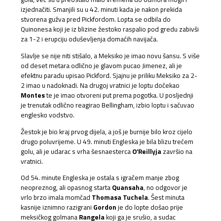
izjednačiti. Smanjili su u 42. minuti kada je nakon prekida
stvorena gužva pred Pickfordom. Lopta se odbila do
Quinonesa koji je iz blizine žestoko raspalio pod gredu zabivši
za 1-2 i erupciju oduševljenja domaćih navijača.
Slavlje se nije niti stišalo, a Meksiko je imao novu šansu. S više
od deset metara odlično je glavom pucao Jimenez, ali je
efektnu paradu upisao Pickford. Sjajnu je priliku Meksiko za 2-
2 imao u nadoknadi. Na drugoj vratnici je loptu dočekao
Montes
te je imao otvoreni put prema pogotka. U posljednji
je trenutak odlično reagirao Bellingham, izbio loptu i sačuvao
englesko vodstvo.
Žestok je bio kraj prvog dijela, a još je burnije bilo kroz cijelo
drugo poluvrijeme. U 49. minuti Engleska je bila blizu trećem
golu, ali je udarac s vrha šesnaesterca
O’Reillyja
završio na
vratnici.
Od 54. minute Engleska je ostala s igračem manje zbog
neopreznog, ali opasnog starta
Quansaha
, no odgovor je
vrlo brzo imala momčad
Thomasa
Tuchela
. Šest minuta
kasnije iznimno razigrani
Gordon
je do lopte došao prije
meksičkog golmana
Rangela
koji ga je srušio, a sudac