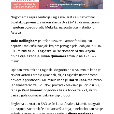
Nogometna reprezentacija Engleske igrat će u četvrtfinalu
Svjetskog prvenstva nakon slavlja 3-2 (2-1) u dramatičnom i
napetom ogledu protiv Meksika, na gostujućem stadionu
Azteca.
Jude Bellingham
je utišao uzavrelu atmosferu koju su
napravili meksički navijači krajem prvog dijela. Zabijao je u 36.
i 38. minuti za 2-0 Engleske, ali se domaćin vratio krajem
prvog dijela kada je
Julian Quinones
smanjio na 1-2 u 42.
minuti.
Opasan trenutak po Englesku dogodio se u 54. minuti kada je
crveni karton zaradio Quansah, ali je Engleska unatoč tome
povećala prednost u 60. minuti kada je
Harry
Kane
realizirao
jedanaesterac za 3-1. Novi povratak Meksiko je učinio u 69.,
tada je
Raul
Jimenez
pogodio s bijele točke za 2-3, ali do
trećeg gola domaćin ipak nije uspio doći.
Engleska se vraća u SAD te će četvrtfinale u Miamiju odigrati
11. srpnja. Suparnik će biti Norveška koja je nekoliko sati ranije
svladala Brazil s 2-1 uz dva pogotka
Erlinga Haalanda.