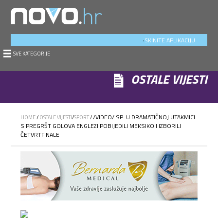
.
SKINITE APLIKACIJU
SVE KATEGORIJE
OSTALE VIJESTI
/VIDEO/ SP: U DRAMATIČNOJ UTAKMICI
HOME
/
OSTALE VIJESTI
/
SPORT
/
S PREGRŠT GOLOVA ENGLEZI POBIJEDILI MEKSIKO I IZBORILI
ČETVRTFINALE