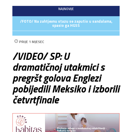
NAJNOVIJE
/FOTO/ Na zahtjevnu stazu se zaputio u sandalama,
spasio ga HGSS
PRIJE 1 MJESEC
/VIDEO/ SP: U
dramatičnoj utakmici s
pregršt golova Englezi
pobijedili Meksiko i izborili
četvrtfinale