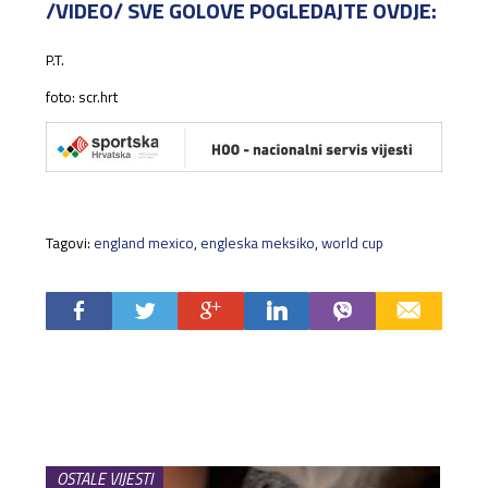
/VIDEO/ SVE GOLOVE POGLEDAJTE OVDJE:
P.T.
foto: scr.hrt
Tagovi:
england mexico
,
engleska meksiko
,
world cup
OSTALE VIJESTI