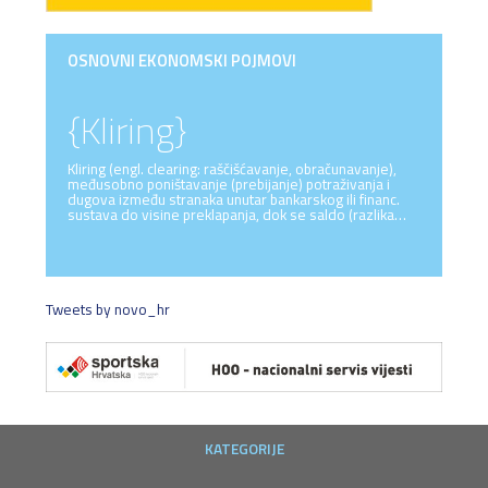
OSNOVNI EKONOMSKI POJMOVI
{Kliring}
Kliring (engl. clearing: raščišćavanje, obračunavanje),
međusobno poništavanje (prebijanje) potraživanja i
dugova između stranaka unutar bankarskog ili financ.
sustava do visine preklapanja, dok se saldo (razlika…
Tweets by novo_hr
KATEGORIJE