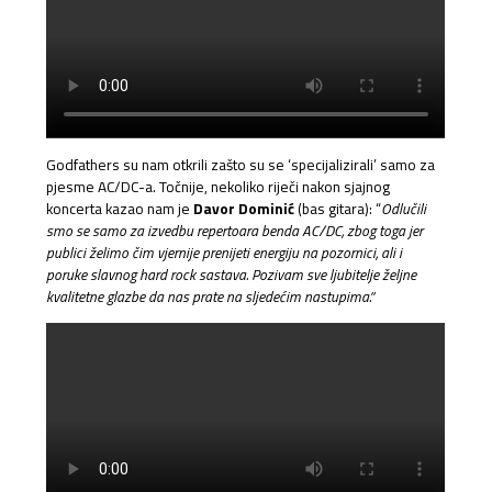
Godfathers su nam otkrili zašto su se ‘specijalizirali’ samo za
pjesme AC/DC-a. Točnije, nekoliko riječi nakon sjajnog
koncerta kazao nam je
Davor Dominić
(bas gitara): “
Odlučili
smo se samo za izvedbu repertoara benda AC/DC, zbog toga jer
publici želimo čim vjernije prenijeti energiju na pozornici, ali i
poruke slavnog hard rock sastava. Pozivam sve ljubitelje željne
kvalitetne glazbe da nas prate na sljedećim nastupima.”