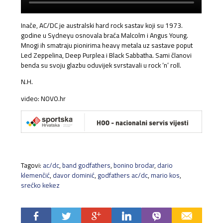
Inače, AC/DC je australski hard rock sastav koji su 1973.
godine u Sydneyu osnovala braća Malcolm i Angus Young.
Mnogi ih smatraju pionirima heavy metala uz sastave poput
Led Zeppelina, Deep Purplea i Black Sabbatha. Sami članovi
benda su svoju glazbu oduvijek svrstavali u rock ‘n’ roll.
N.H.
video: NOVO.hr
Tagovi:
ac/dc
,
band godfathers
,
bonino brodar
,
dario
klemenčić
,
davor dominić
,
godfathers ac/dc
,
mario kos
,
srećko kekez