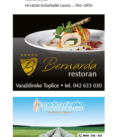
Hrvatski košarkaški savez ... hks-cbf.hr