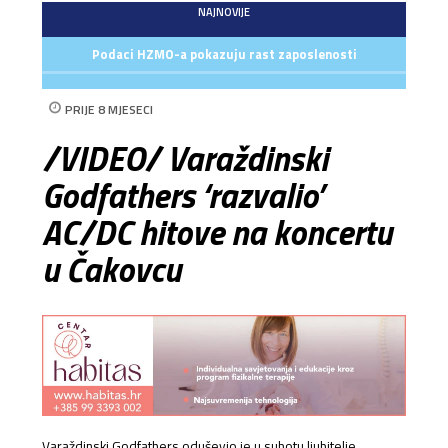
NAJNOVIJE
Podaci HZMO-a pokazuju rast zaposlenosti
PRIJE 8 MJESECI
/VIDEO/ Varaždinski
Godfathers ‘razvalio’
AC/DC hitove na koncertu
u Čakovcu
Varaždinski Godfathers oduševio je u subotu ljubitelje