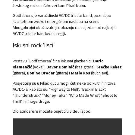
žestokog rocka u čakovečkom Pikač klubu.
Godfathers je varaždinski AC/DC tribute band, poznat po
kvalitetnom zvuku i energičnom nastupu na sceni.
Mnogobrojni obožavatelji dokazuju da su jedan od najboljih
AC/DC tribute bandova u regiji.
Iskusni rock ‘lisci’
Postavu ‘Godfathersa’ čine iskusni glazbenici:
Dario
Klemenčić
(vokal),
Davor Dominić
(bas gitara),
Srećko Kekez
(gitara),
Bonino Brodar
(gitara) i
Mario Kos
(bubnjevi).
Posjetitelji su u Pikač klubu mogli čuti neke od kultnih hitova
AC/DC-a, kao što su: “Highway to Hell”, “Back in Black”,
“Thunderstruck”, “Money Talks”, “Who Made Who”, “Shoot to
Thrill” i mnoge druge.
Dio atmosfere možete osjetiti u videu ispod: