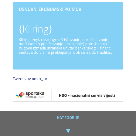
OSNOVNI EKONOMSKI POJMOVI
{Kliring}
Kliring (engl. clearing: raščišćavanje, obračunavanje),
međusobno poništavanje (prebijanje) potraživanja i
dugova između stranaka unutar bankarskog ili financ.
sustava do visine preklapanja, dok se saldo (razlika…
Tweets by novo_hr
KATEGORIJE