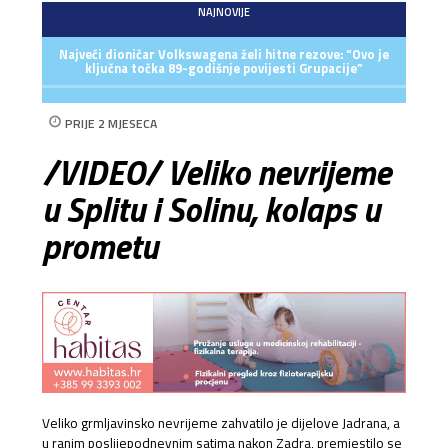
NAJNOVIJE
Najveći dioničar Volkswagena želi hitne rezove: “Ovo je
ključna točka 89-godišnje povijesti Grupacije”
PRIJE 2 MJESECA
/VIDEO/ Veliko nevrijeme
u Splitu i Solinu, kolaps u
prometu
Veliko grmljavinsko nevrijeme zahvatilo je dijelove Jadrana, a
u ranim poslijepodnevnim satima nakon Zadra, premjestilo se